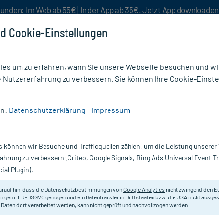
unden: Im Web ab 55€ | In der App ab 35€. Jetzt App downloade
d Cookie-Einstellungen
es um zu erfahren, wann Sie unsere Webseite besuchen und wie
e Nutzererfahrung zu verbessern. Sie können Ihre Cookie-Einste
nlösen
Rezeptur
Aktion %
en:
Datenschutzerklärung
Impressum
phie
/
Tuba Auditiva GL D 10 Ampullen
s können wir Besuche und Trafficquellen zählen, um die Leistung unsere
Nur für kurze Zeit:
Gratis-Versand* ab 19€ Mindestbestellwert!
fahrung zu verbessern (Criteo, Google Signals, Bing Ads Universal Event 
ial Plugin).
n, 10X1 ml
arauf hin, dass die Datenschutzbestimmungen von
Google Analytics
nicht zwingend den E
Homöopathisches Arzneimittel.
n gem. EU-DSGVO genügen und ein Datentransfer in Drittstaaten bzw. die USA nicht ausg
 Daten dort verarbeitet werden, kann nicht geprüft und nachvollzogen werden.
Darreichung:
A