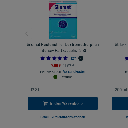
Silomat Hustenstiller Dextromethorphan
Stilaxx
Intensiv Hartkapseln, 12 St
4.583333333333333
12
*
7,99 €
11,97 €
inkl. MwSt.
zzgl.
Versandkosten
in
Lieferbar
In den Warenkorb
Detail- & Pflichtinformationen
De