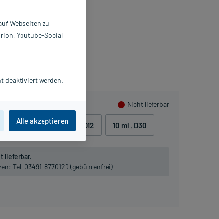
X1 ml
354141
 auf Webseiten zu
ALA Heilmittel GmbH
irion, Youtube-Social
ammeln
t deaktiviert werden.
Nicht lieferbar
Alle akzeptieren
10 ml
, D10
10 ml
, D12
10 ml
, D30
 lieferbar.
iven:
Tel. 03491-8770120 (gebührenfrei)