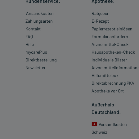
Kundenservice:
Apotheke:
Versandkosten
Ratgeber
Zahlungsarten
E-Rezept
Kontakt
Papierrezept einlösen
FAQ
Formular anfordern
Hilfe
Arzneimittel-Check
mycarePlus
Hausapotheken-Check
Direktbestellung
Individuelle Blister
Newsletter
Arzneimittelinformation
Hilfsmittelbox
Direktabrechnung PKV
Apotheke vor Ort
Außerhalb
Deutschland:
Versandkosten
Schweiz