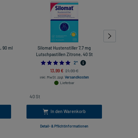
, 90 ml
Silomat Hustenstiller 7,7 mg
Stilaxx Hus
Lutschpastillen Zitrone, 40 St
5.0
2
*
13,99 €
21,99 €
inkl. MwSt.
zzgl.
Versandkosten
inkl
Lieferbar
In den Warenkorb
Detail- & Pflichtinformationen
Deta