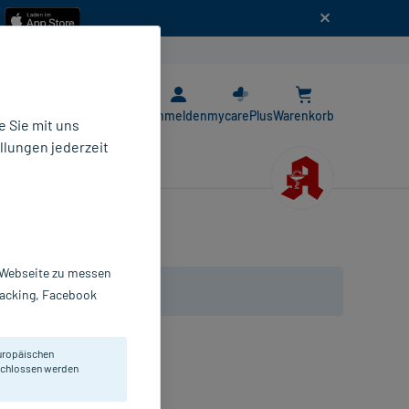
n
E-Rezept App
Anmelden
mycarePlus
Warenkorb
 Sie mit uns
llungen jederzeit
r Webseite zu messen
Tracking, Facebook
uropäischen
eschlossen werden
mpullen