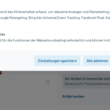
Inhalt:
10
PZN:
03
 wird das Klickverhalten erfasst, um relevante Anzeigen und Remarketing
Hersteller:
W
Google Retargeting, Bing Ads Universal Event Tracking, Facebook Pixel, Ka
27,03 €
271
PlusHerzen s
inkl. MwSt.
Gratis-Versand
innerhalb D.
kies
Grundpreis: 2.703,00 € / l
d für die Funktionen der Webseite unbedingt erforderlich und können nich
Packungseinheit
Einstellungen speichern
Alle ablehnen
10 ml
, D5
10 ml
, D8
Der Artikel ist momentan nicht
Beratung für Produktalternat