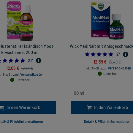
 Hustenstiller Isländisch Moos
Wick MediNait mit Anisgeschmack
Erwachsene, 200 ml
5.0
2
*
5.0
21
*
12,39 €
15,49 €
12,06 €
18,14 €
inkl. MwSt.
zzgl.
Versandkosten
Lieferbar
kl. MwSt.
zzgl.
Versandkosten
Lieferbar
In den Warenkorb
In den Warenkorb
tail- & Pflichtinformationen
Detail- & Pflichtinformationen