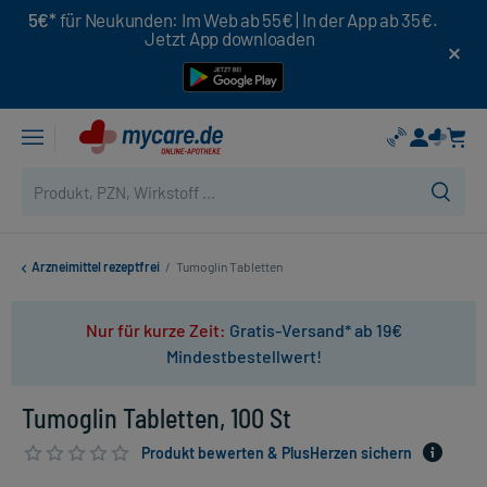
5€*
für Neukunden: Im Web ab 55€ | In der App ab 35€.
Jetzt App downloaden
Arzneimittel rezeptfrei
/
Tumoglin Tabletten
Nur für kurze Zeit:
Gratis-Versand* ab 19€
Mindestbestellwert!
Tumoglin Tabletten, 100 St
Produkt bewerten & PlusHerzen sichern