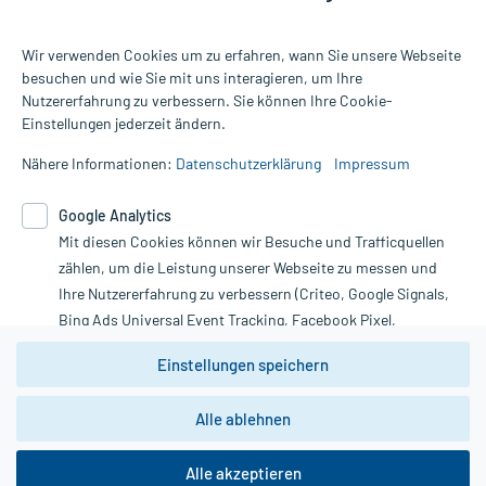
Wir verwenden Cookies um zu erfahren, wann Sie unsere Webseite
besuchen und wie Sie mit uns interagieren, um Ihre
Nutzererfahrung zu verbessern. Sie können Ihre Cookie-
Alle Preise gelten inkl. MwSt., ggf. zzgl. Versandkosten
Einstellungen jederzeit ändern.
Informationen auf dieser Website werden ausschließlich für
informative Zwecke zur Verfügung gestellt. Sie ersetzen keinesfalls
Nähere Informationen:
Datenschutzerklärung
Impressum
die Untersuchung und Behandlung durch einen Arzt. Bitte
beachten Sie, dass hierdurch weder Diagnosen gestellt noch
Google Analytics
Therapien eingeleitet werden können. | Diese Webseite benutzt
Mit diesen Cookies können wir Besuche und Trafficquellen
Google Analytics. Lesen Sie bitte dazu die wichtigen Hinweise in
unserer Datenschutzerklärung. Für den Widerruf einer Bestellung
zählen, um die Leistung unserer Webseite zu messen und
nutzen Sie das Formular:
Ihre Nutzererfahrung zu verbessern (Criteo, Google Signals,
Bing Ads Universal Event Tracking, Facebook Pixel,
Vertrag widerrufen
Youtube-Social Plugin).
Einstellungen speichern
Wir weisen darauf hin, dass die
Datenschutzbestimmungen von
Google Analytics
nicht
Alle ablehnen
*Hinweise zu unseren Aktionen und Bewertungen
zwingend den Europäischen Anforderungen gem. EU-
DSGVO genügen und ein Datentransfer in Drittstaaten bzw.
die USA nicht ausgeschlossen werden kann. Wie die
Alle akzeptieren
Daten dort verarbeitet werden, kann nicht geprüft und