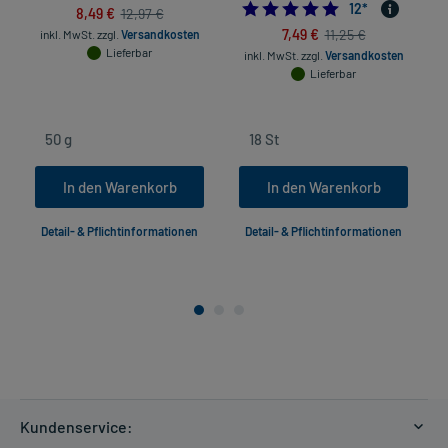
4.9166666666666
12
*
8,49 €
12,97 €
7,49 €
11,25 €
inkl. MwSt.
zzgl.
Versandkosten
Lieferbar
inkl. MwSt.
zzgl.
Versandkosten
Lieferbar
In den Warenkorb
In den Warenkorb
Detail- & Pflichtinformationen
Detail- & Pflichtinformationen
Kundenservice: