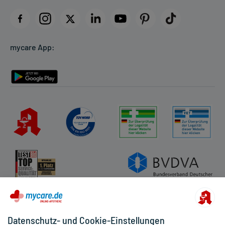
Impressum
Datenschutz
Cookie-Einstellungen
mycare App:
Rückgabe/Widerruf
Barrierefreiheitserklärung
Datenschutz- und Cookie-Einstellungen