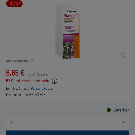
-32%*
Abbildung ähnlich
6,65 €
UVP
9,89 €
67
PlusHerzen sammeln
inkl. MwSt.
zzgl.
Versandkosten
Grundpreis: 66,50 € / l
Lieferbar