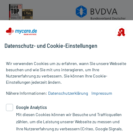
(Fruchtzucker). Wenn Sie eine Diabetes-Diät einhalten müssen,
sollten Sie den Zuckergehalt berücksichtigen.
Aufbewahrung:
Aufbewahrung
Datenschutz- und Cookie-Einstellungen
Das Arzneimittel darf nach Anbruch/Zubereitung höchstens 6
Monate verwendet werden!
Wir verwenden Cookies um zu erfahren, wann Sie unsere Webseite
Das Arzneimittel muss nach Anbruch/Zubereitung bei
besuchen und wie Sie mit uns interagieren, um Ihre
Raumtemperatur aufbewahrt werden!
Nutzererfahrung zu verbessern. Sie können Ihre Cookie-
Alle Preise gelten inkl. MwSt., ggf. zzgl. Versandkosten
Einstellungen jederzeit ändern.
Informationen auf dieser Website werden ausschließlich für
informative Zwecke zur Verfügung gestellt. Sie ersetzen keinesfalls
Handelsformen:
Nähere Informationen:
Datenschutzerklärung
Impressum
die Untersuchung und Behandlung durch einen Arzt. Bitte
Anbieter: RATIOPHARM, Ulm, www.ratiopharm.de
beachten Sie, dass hierdurch weder Diagnosen gestellt noch
Bearbeitungsstand:
Google Analytics
Therapien eingeleitet werden können. | Diese Webseite benutzt
Mit diesen Cookies können wir Besuche und Trafficquellen
Google Analytics. Lesen Sie bitte dazu die wichtigen Hinweise in
unserer Datenschutzerklärung. Für den Widerruf einer Bestellung
zählen, um die Leistung unserer Webseite zu messen und
nutzen Sie das Formular:
Ihre Nutzererfahrung zu verbessern (Criteo, Google Signals,