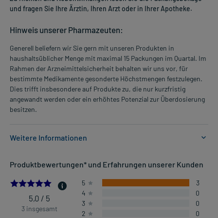
und fragen Sie Ihre Ärztin, Ihren Arzt oder in Ihrer Apotheke.
Hinweis unserer Pharmazeuten:
Generell beliefern wir Sie gern mit unseren Produkten in
haushaltsüblicher Menge mit maximal 15 Packungen im Quartal. Im
Rahmen der Arzneimittelsicherheit behalten wir uns vor, für
bestimmte Medikamente gesonderte Höchstmengen festzulegen.
Dies trifft insbesondere auf Produkte zu, die nur kurzfristig
angewandt werden oder ein erhöhtes Potenzial zur Überdosierung
besitzen.
Weitere Informationen
Anwendungsgebiete:
Produktbewertungen* und Erfahrungen unserer Kunden
- Traditionell angewendet zur Unterstützung der Schleimlösung im
Bereich der Atemwege
5.0
5
3
4
0
5,0 / 5
3
0
Dosierung und Anwendungshinweise:
3 insgesamt
2
0
Kinder von 4-11 Jahren