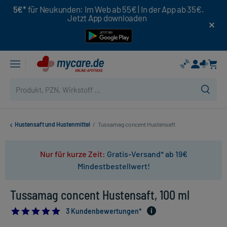
5€*
für Neukunden: Im Web ab 55€ | In der App ab 35€.
Jetzt App downloaden
Hustensaft und Hustenmittel
/
Tussamag concent Hustensaft
Nur für kurze Zeit:
Gratis-Versand* ab 19€
Mindestbestellwert!
Tussamag concent Hustensaft, 100 ml
5.0
3 Kundenbewertungen*