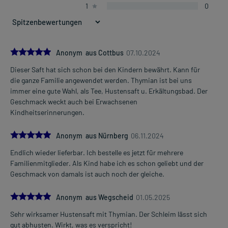
1
0
2 ml
5-mal täglich
unabhängig von der Mahlzeit
Jugendliche ab 12 Jahren und Erwachsene
5.0
Anonym aus Cottbus
07.10.2024
4-6 ml
Dieser Saft hat sich schon bei den Kindern bewährt. Kann für
3-mal täglich
Mehr anzeigen
die ganze Familie angewendet werden. Thymian ist bei uns
unabhängig von der Mahlzeit
immer eine gute Wahl, als Tee, Hustensaft u. Erkältungsbad. Der
Geschmack weckt auch bei Erwachsenen
Die Gesamtdosis sollte nicht ohne Rücksprache mit einem Arzt
Kindheitserinnerungen.
oder Apotheker überschritten werden.
5.0
Art der Anwendung?
Anonym aus Nürnberg
06.11.2024
Nehmen Sie das Arzneimittel ein. Sie können das Arzneimittel mit
Endlich wieder lieferbar. Ich bestelle es jetzt für mehrere
Wasser oder Tee verdünnen.
Familienmitglieder. Als Kind habe ich es schon geliebt und der
Geschmack von damals ist auch noch der gleiche.
Dauer der Anwendung?
Ohne ärztlichen Rat sollten Sie das Arzneimittel nicht länger als 1
5.0
Anonym aus Wegscheid
01.05.2025
Woche anwenden. Bei länger anhaltenden Beschwerden sollten sie
Ihren Arzt aufsuchen.
Sehr wirksamer Hustensaft mit Thymian. Der Schleim lässt sich
gut abhusten. Wirkt, was es verspricht!