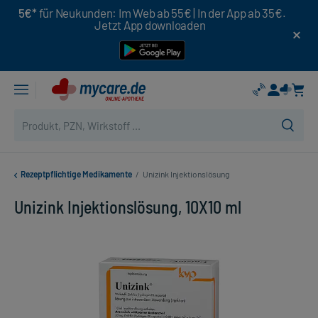
5€*
für Neukunden: Im Web ab 55€ | In der App ab 35€.
Jetzt App downloaden
Rezeptpflichtige Medikamente
/
Unizink Injektionslösung
Unizink Injektionslösung, 10X10 ml