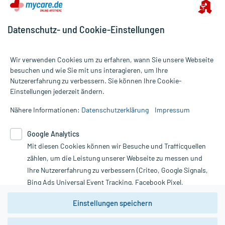
Datenschutz- und Cookie-Einstellungen
Wir verwenden Cookies um zu erfahren, wann Sie unsere Webseite
besuchen und wie Sie mit uns interagieren, um Ihre
Nutzererfahrung zu verbessern. Sie können Ihre Cookie-
Alle Preise gelten inkl. MwSt., ggf. zzgl. Versandkosten
Einstellungen jederzeit ändern.
Informationen auf dieser Website werden ausschließlich für
informative Zwecke zur Verfügung gestellt. Sie ersetzen keinesfalls
Nähere Informationen:
Datenschutzerklärung
Impressum
die Untersuchung und Behandlung durch einen Arzt. Bitte
beachten Sie, dass hierdurch weder Diagnosen gestellt noch
Google Analytics
Therapien eingeleitet werden können. | Diese Webseite benutzt
Google Analytics. Lesen Sie bitte dazu die wichtigen Hinweise in
Mit diesen Cookies können wir Besuche und Trafficquellen
unserer Datenschutzerklärung. Für den Widerruf einer Bestellung
zählen, um die Leistung unserer Webseite zu messen und
nutzen Sie das Formular:
Ihre Nutzererfahrung zu verbessern (Criteo, Google Signals,
Bing Ads Universal Event Tracking, Facebook Pixel,
Vertrag widerrufen
Youtube-Social Plugin).
Einstellungen speichern
Wir weisen darauf hin, dass die
Datenschutzbestimmungen von
Google Analytics
nicht