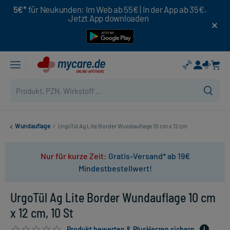
5€*
für Neukunden: Im Web ab 55€ | In der App ab 35€.
Jetzt App downloaden
Wundauflage
/
UrgoTül Ag Lite Border Wundauflage 10 cm x 12 cm
Nur für kurze Zeit:
Gratis-Versand* ab 19€
Mindestbestellwert!
UrgoTül Ag Lite Border Wundauflage 10 cm
x 12 cm, 10 St
Produkt bewerten & PlusHerzen sichern