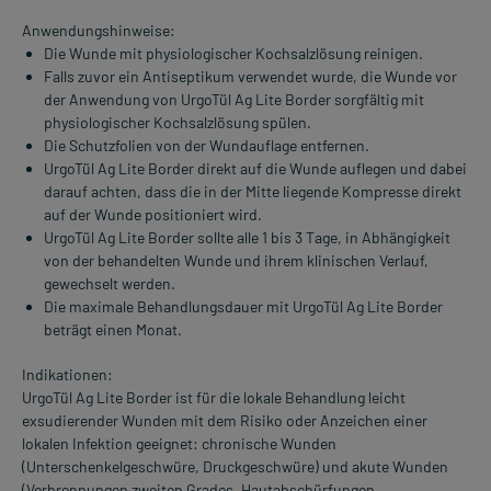
Anwendungshinweise:
Die Wunde mit physiologischer Kochsalzlösung reinigen.
Falls zuvor ein Antiseptikum verwendet wurde, die Wunde vor
der Anwendung von UrgoTül Ag Lite Border sorgfältig mit
physiologischer Kochsalzlösung spülen.
Die Schutzfolien von der Wundauflage entfernen.
UrgoTül Ag Lite Border direkt auf die Wunde auflegen und dabei
darauf achten, dass die in der Mitte liegende Kompresse direkt
auf der Wunde positioniert wird.
UrgoTül Ag Lite Border sollte alle 1 bis 3 Tage, in Abhängigkeit
von der behandelten Wunde und ihrem klinischen Verlauf,
gewechselt werden.
Die maximale Behandlungsdauer mit UrgoTül Ag Lite Border
beträgt einen Monat.
Indikationen:
UrgoTül Ag Lite Border ist für die lokale Behandlung leicht
exsudierender Wunden mit dem Risiko oder Anzeichen einer
lokalen Infektion geeignet: chronische Wunden
(Unterschenkelgeschwüre, Druckgeschwüre) und akute Wunden
(Verbrennungen zweiten Grades, Hautabschürfungen,