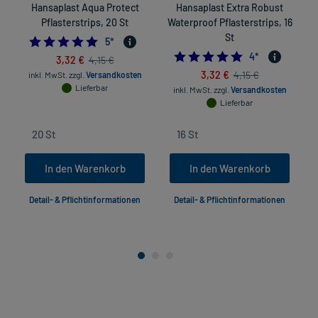
Hansaplast Aqua Protect
Hansaplast Extra Robust
Pflasterstrips, 20 St
Waterproof Pflasterstrips, 16
St
5.0
5
*
5.0
4
*
3,32 €
4,15 €
3,32 €
4,15 €
inkl. MwSt.
zzgl.
Versandkosten
Lieferbar
inkl. MwSt.
zzgl.
Versandkosten
Lieferbar
In den Warenkorb
In den Warenkorb
Detail- & Pflichtinformationen
Detail- & Pflichtinformationen