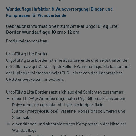
Wundauflage
|
Infektion & Wundversorgung
|
Binden und
Kompressen für Wundverbände
Gebrauchsinformationen zum Artikel UrgoTül Ag Lite
Border Wundauflage 10 cm x 12 cm
Produkteigenschaften:
UrgoTül Ag Lite Border
UrgoTül Ag Lite Border ist eine absorbierende und selbsthaftende
mit Silbersalz getränkte Lipidokolloid-Wundauflage. Sie basiert auf
der Lipidokolloidtechnologie (TLC), einer von den Laboratoires
URGO entwickelten Innovation.
UrgoTül Ag Lite Border setzt sich aus drei Schichten zusammen:
einer TLC-Ag-Wundheilungsmatrix (Ag=Silbersalz) aus einem
Polyestergitter getränkt mit Hydrokolloidpartikeln
(Carboxymethylcellulose), Vaseline, Kohäsionspolymeren und
Silbersalz
einer dünnen und absorbierenden Kompresse in der Mitte der
Wundauflage