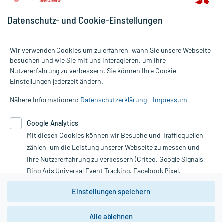
Datenschutz- und Cookie-Einstellungen
Wir verwenden Cookies um zu erfahren, wann Sie unsere Webseite
besuchen und wie Sie mit uns interagieren, um Ihre
Nutzererfahrung zu verbessern. Sie können Ihre Cookie-
Alle Preise gelten inkl. MwSt., ggf. zzgl. Versandkosten
Einstellungen jederzeit ändern.
Informationen auf dieser Website werden ausschließlich für
informative Zwecke zur Verfügung gestellt. Sie ersetzen keinesfalls
Nähere Informationen:
Datenschutzerklärung
Impressum
die Untersuchung und Behandlung durch einen Arzt. Bitte
beachten Sie, dass hierdurch weder Diagnosen gestellt noch
Google Analytics
Therapien eingeleitet werden können. | Diese Webseite benutzt
Mit diesen Cookies können wir Besuche und Trafficquellen
Google Analytics. Lesen Sie bitte dazu die wichtigen Hinweise in
unserer Datenschutzerklärung. Für den Widerruf einer Bestellung
zählen, um die Leistung unserer Webseite zu messen und
nutzen Sie das Formular:
Ihre Nutzererfahrung zu verbessern (Criteo, Google Signals,
Bing Ads Universal Event Tracking, Facebook Pixel,
Vertrag widerrufen
Youtube-Social Plugin).
Einstellungen speichern
Wir weisen darauf hin, dass die
Datenschutzbestimmungen von
Google Analytics
nicht
Alle ablehnen
*Hinweise zu unseren Aktionen und Bewertungen
zwingend den Europäischen Anforderungen gem. EU-