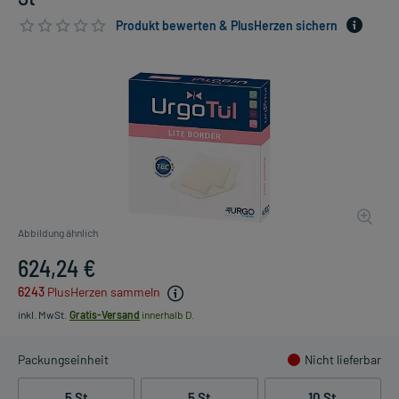
Produkt bewerten & PlusHerzen sichern
Abbildung ähnlich
624,24 €
6243
PlusHerzen sammeln
inkl. MwSt.
Gratis-Versand
innerhalb D.
Packungseinheit
Nicht lieferbar
5 St
5 St
10 St