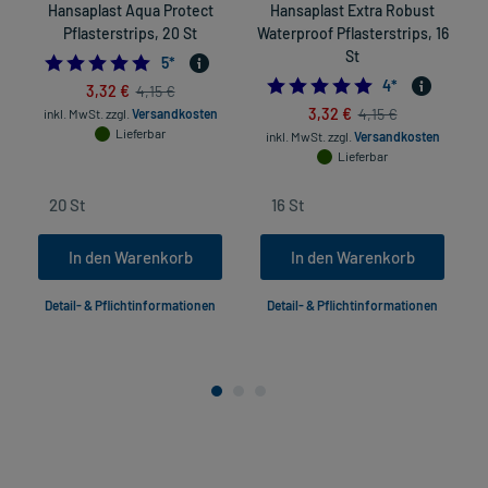
Hansaplast Aqua Protect
Hansaplast Extra Robust
Pflasterstrips, 20 St
Waterproof Pflasterstrips, 16
St
5.0
5
*
5.0
4
*
3,32 €
4,15 €
3,32 €
4,15 €
inkl. MwSt.
zzgl.
Versandkosten
Lieferbar
inkl. MwSt.
zzgl.
Versandkosten
Lieferbar
In den Warenkorb
In den Warenkorb
Detail- & Pflichtinformationen
Detail- & Pflichtinformationen