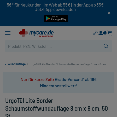
5€*
für Neukunden: Im Web ab 55€ | In der App ab 35€.
Jetzt App downloaden
Wundauflage
/
UrgoTül Lite Border Schaumstoffwundauflage 8 cm x 8 cm
Nur für kurze Zeit:
Gratis-Versand* ab 19€
Mindestbestellwert!
UrgoTül Lite Border
Schaumstoffwundauflage 8 cm x 8 cm, 50
St