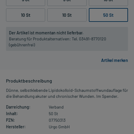
10 St
10 St
50 St
Der Artikel ist momentan nicht lieferbar.
Beratung für Produktalternativen:
Tel. 03491-8770120
(gebührenfrei)
Produktbeschreibung
Dünne, selbstklebende Lipidokolloid-Schaumstoffwundauflage für
die Behandlung akuter und chronischer Wunden. Im Spender.
Darreichung:
Verband
Inhalt:
50 St
PZN:
07750313
Hersteller:
Urgo GmbH