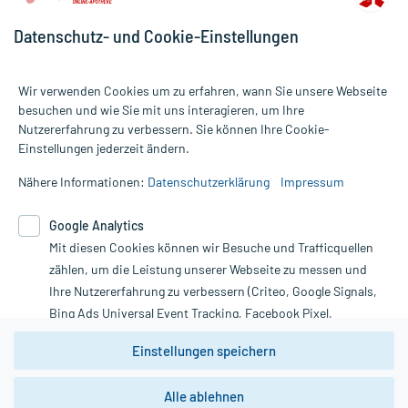
Datenschutz- und Cookie-Einstellungen
Wir verwenden Cookies um zu erfahren, wann Sie unsere Webseite
besuchen und wie Sie mit uns interagieren, um Ihre
Nutzererfahrung zu verbessern. Sie können Ihre Cookie-
Alle Preise gelten inkl. MwSt., ggf. zzgl. Versandkosten
Einstellungen jederzeit ändern.
Informationen auf dieser Website werden ausschließlich für
informative Zwecke zur Verfügung gestellt. Sie ersetzen keinesfalls
Nähere Informationen:
Datenschutzerklärung
Impressum
die Untersuchung und Behandlung durch einen Arzt. Bitte
beachten Sie, dass hierdurch weder Diagnosen gestellt noch
Google Analytics
Therapien eingeleitet werden können. | Diese Webseite benutzt
Mit diesen Cookies können wir Besuche und Trafficquellen
Google Analytics. Lesen Sie bitte dazu die wichtigen Hinweise in
unserer Datenschutzerklärung. Für den Widerruf einer Bestellung
zählen, um die Leistung unserer Webseite zu messen und
nutzen Sie das Formular:
Ihre Nutzererfahrung zu verbessern (Criteo, Google Signals,
Bing Ads Universal Event Tracking, Facebook Pixel,
Vertrag widerrufen
Youtube-Social Plugin).
Einstellungen speichern
Wir weisen darauf hin, dass die
Datenschutzbestimmungen von
Google Analytics
nicht
Alle ablehnen
*Hinweise zu unseren Aktionen und Bewertungen
zwingend den Europäischen Anforderungen gem. EU-