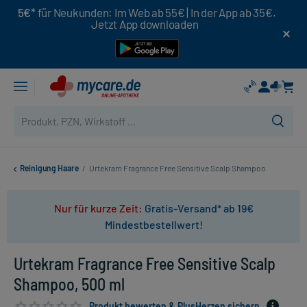
5€*
für Neukunden: Im Web ab 55€ | In der App ab 35€.
Jetzt App downloaden
Reinigung Haare
/
Urtekram Fragrance Free Sensitive Scalp Shampoo
Nur für kurze Zeit:
Gratis-Versand* ab 19€
Mindestbestellwert!
Urtekram Fragrance Free Sensitive Scalp
Shampoo, 500 ml
Produkt bewerten & PlusHerzen sichern