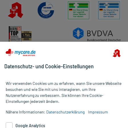
Datenschutz- und Cookie-Einstellungen
Wir verwenden Cookies um zu erfahren, wann Sie unsere Webseite
besuchen und wie Sie mit uns interagieren, um Ihre
Nutzererfahrung zu verbessern. Sie können Ihre Cookie-
Alle Preise gelten inkl. MwSt., ggf. zzgl. Versandkosten
Einstellungen jederzeit ändern.
Informationen auf dieser Website werden ausschließlich für
informative Zwecke zur Verfügung gestellt. Sie ersetzen keinesfalls
Nähere Informationen:
Datenschutzerklärung
Impressum
die Untersuchung und Behandlung durch einen Arzt. Bitte
beachten Sie, dass hierdurch weder Diagnosen gestellt noch
Google Analytics
Therapien eingeleitet werden können. | Diese Webseite benutzt