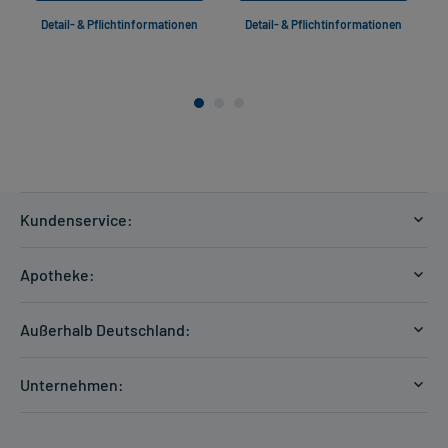
Detail- & Pflichtinformationen
Detail- & Pflichtinformationen
Kundenservice:
Versandkosten
Apotheke:
Zahlungsarten
Ratgeber
Kontakt
Außerhalb Deutschland:
E-Rezept
FAQ
Versandkosten Schweiz
Papierrezept einlösen
Hilfe
Unternehmen:
Formular anfordern
mycarePlus
Experten-Team
Arzneimittel-Check
Direktbestellung