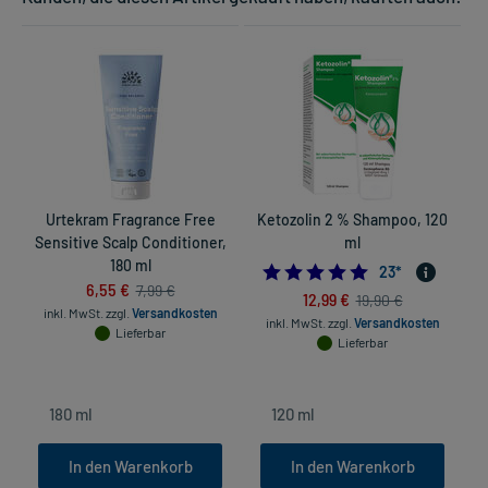
Urtekram Fragrance Free
Ketozolin 2 % Shampoo, 120
Sensitive Scalp Conditioner,
ml
180 ml
4.8260869565217
23
*
6,55 €
7,99 €
12,99 €
19,90 €
inkl. MwSt.
zzgl.
Versandkosten
inkl. MwSt.
zzgl.
Versandkosten
Lieferbar
Lieferbar
In den Warenkorb
In den Warenkorb