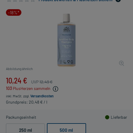
-18%*
Abbildung ähnlich
10,24 €
UVP
12,49 €
103
PlusHerzen sammeln
inkl. MwSt.
zzgl.
Versandkosten
Grundpreis: 20,48 € / l
Packungseinheit
Lieferbar
250 ml
500 ml