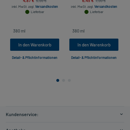
4,87 €
6,45 €
5,99 €
7,99 €
inkl. MwSt.
zzgl.
Versandkosten
inkl. MwSt.
zzgl.
Versandkosten
Lieferbar
Lieferbar
In den Warenkorb
In den Warenkorb
Detail- & Pflichtinformationen
Detail- & Pflichtinformationen
Kundenservice:
Versandkosten