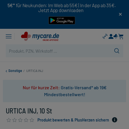
5€*
für Neukunden: Im Web ab 55€ | In der App ab 35€.
Jetzt App downloaden
Sonstige
/
URTICA INJ
Nur für kurze Zeit:
Gratis-Versand* ab 19€
Mindestbestellwert!
URTICA INJ, 10 St
Produkt bewerten & PlusHerzen sichern