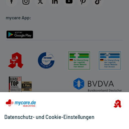
Datenschutz
Cookie-Einstellungen
mycare App:
Rückgabe/Widerruf
Barrierefreiheitserklärung
Datenschutz- und Cookie-Einstellungen