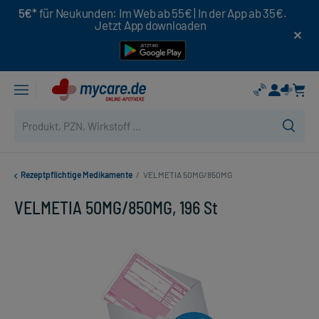
5€*
für Neukunden: Im Web ab 55€ | In der App ab 35€.
Jetzt App downloaden
Rezeptpflichtige Medikamente
/
VELMETIA 50MG/850MG
VELMETIA 50MG/850MG, 196 St