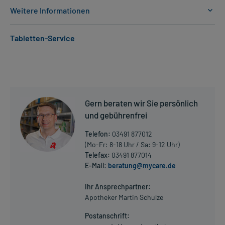
Weitere Informationen
Anwendungsgebiete:
Tabletten-Service
- Diabetes mellitus Typ 2 (Zuckerkrankheit)
Dosierung und Anwendungshinweise:
Erwachsene
1 Tablette
2-mal täglich
Gern beraten wir Sie persönlich
morgens und abends, zu der Mahlzeit
und gebührenfrei
Die Gesamtdosis sollte nicht ohne Rücksprache mit einem Arzt
Telefon:
03491 877012
oder Apotheker überschritten werden.
(Mo-Fr: 8-18 Uhr / Sa: 9-12 Uhr)
Telefax:
03491 877014
Art der Anwendung?
E-Mail:
beratung@mycare.de
Mehr anzeigen
Nehmen Sie das Arzneimittel mit Flüssigkeit (z.B. 1 Glas Wasser)
ein.
Ihr Ansprechpartner:
Apotheker Martin Schulze
Dauer der Anwendung?
Postanschrift:
Die Anwendungsdauer richtet sich nach Art der Beschwerde