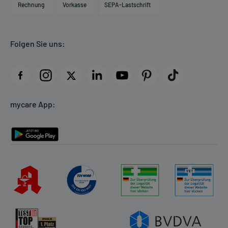
Direktabrechnung PKV
Rechnung
Vorkasse
SEPA-Lastschrift
Partner
Apotheke vor Ort
Kundenbewertungen
Folgen Sie uns:
AGB
Impressum
Datenschutz
Cookie-Einstellungen
mycare App:
Rückgabe/Widerruf
Barrierefreiheitserklärung