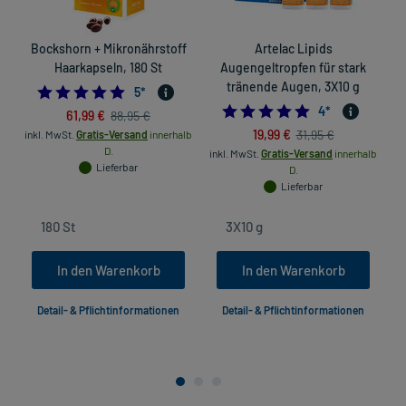
Bockshorn + Mikronährstoff
Artelac Lipids
Haarkapseln, 180 St
Augengeltropfen für stark
tränende Augen, 3X10 g
5.0
5
*
5.0
4
*
61,99 €
88,95 €
19,99 €
31,95 €
inkl. MwSt.
Gratis-Versand
innerhalb
D.
inkl. MwSt.
Gratis-Versand
innerhalb
Lieferbar
D.
Lieferbar
In den Warenkorb
In den Warenkorb
Detail- & Pflichtinformationen
Detail- & Pflichtinformationen