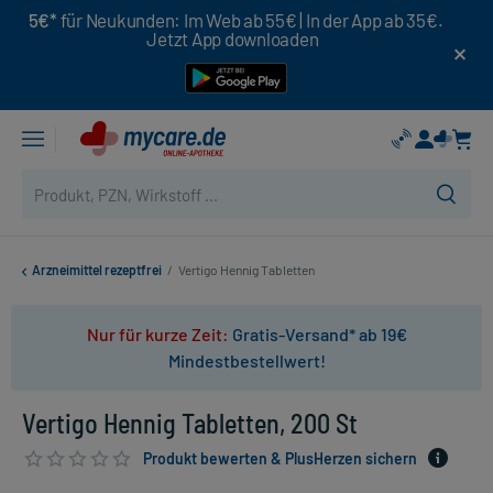
5€*
für Neukunden: Im Web ab 55€ | In der App ab 35€.
Jetzt App downloaden
Arzneimittel rezeptfrei
/
Vertigo Hennig Tabletten
Nur für kurze Zeit:
Gratis-Versand* ab 19€
Mindestbestellwert!
Vertigo Hennig Tabletten, 200 St
Produkt bewerten & PlusHerzen sichern