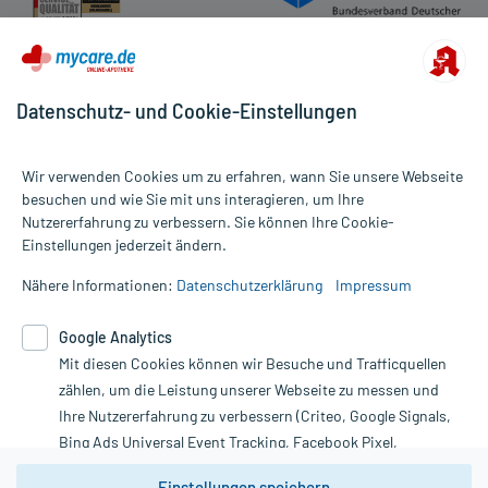
Datenschutz- und Cookie-Einstellungen
Wir verwenden Cookies um zu erfahren, wann Sie unsere Webseite
besuchen und wie Sie mit uns interagieren, um Ihre
Nutzererfahrung zu verbessern. Sie können Ihre Cookie-
Alle Preise gelten inkl. MwSt., ggf. zzgl. Versandkosten
Einstellungen jederzeit ändern.
Informationen auf dieser Website werden ausschließlich für
informative Zwecke zur Verfügung gestellt. Sie ersetzen keinesfalls
Nähere Informationen:
Datenschutzerklärung
Impressum
die Untersuchung und Behandlung durch einen Arzt. Bitte
beachten Sie, dass hierdurch weder Diagnosen gestellt noch
Google Analytics
Therapien eingeleitet werden können. | Diese Webseite benutzt
Mit diesen Cookies können wir Besuche und Trafficquellen
Google Analytics. Lesen Sie bitte dazu die wichtigen Hinweise in
unserer Datenschutzerklärung. Für den Widerruf einer Bestellung
zählen, um die Leistung unserer Webseite zu messen und
nutzen Sie das Formular:
Ihre Nutzererfahrung zu verbessern (Criteo, Google Signals,
Bing Ads Universal Event Tracking, Facebook Pixel,
Vertrag widerrufen
Youtube-Social Plugin).
Einstellungen speichern