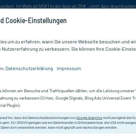
unden: Im Web ab 55€ | In der App ab 35€. Jetzt App downloade
d Cookie-Einstellungen
es um zu erfahren, wann Sie unsere Webseite besuchen und wie
e Nutzererfahrung zu verbessern. Sie können Ihre Cookie-Einste
nlösen
Rezeptur
Aktion %
en:
Datenschutzerklärung
Impressum
6MG/ML INJ LOES
s können wir Besuche und Trafficquellen zählen, um die Leistung unsere
X3 ml
VICTOZA 6 mg/ml Injektionslsg.i.e.
fahrung zu verbessern (Criteo, Google Signals, Bing Ads Universal Event 
ial Plugin).
Darreichung:
In
Inhalt:
2X
arauf hin, dass die Datenschutzbestimmungen von
Google Analytics
nicht zwingend den E
PZN:
0
n gem. EU-DSGVO genügen und ein Datentransfer in Drittstaaten bzw. die USA nicht ausg
Hersteller:
N
 Daten dort verarbeitet werden, kann nicht geprüft und nachvollzogen werden.