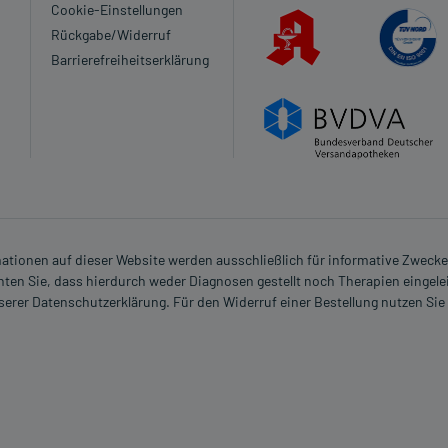
 verordnet worden, sprechen Sie mit Ihrem Arzt oder
Cookie-Einstellungen
in, als das Risiko, das die Anwendung bei einer
Rückgabe/Widerruf
Barrierefreiheitserklärung
n?
rmationen auf dieser Website werden ausschließlich für informative Zwecke z
ten Sie, dass hierdurch weder Diagnosen gestellt noch Therapien eingele
nserer Datenschutzerklärung. Für den Widerruf einer Bestellung nutzen Sie