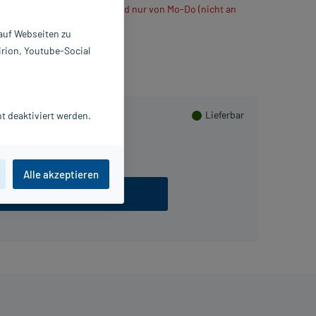
ühlt verschickt, daher Versand nur von Mo-Do (nicht an
 auf Webseiten zu
irion, Youtube-Social
Lieferbar
t deaktiviert werden.
Alle akzeptieren
ezept einlösen