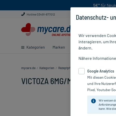
5€*
für Neuk
Hotline 03491-877012
Datenschutz- un
Wir verwenden Cooki
interagieren, um Ihr
Kategorien
Marken
Ratgeber
E-Rezept ei
ändern.
Nähere Information
mycare.de
/
Kategorien
/
Rezeptpflichtige Medikamente
/
VICTOZA 
Google Analytics
Mit diesen Cookie
VICTOZA 6MG/ML INJ LOES, 2
und Ihre Nutzerer
Pixel, Youtube-Soc
Wir weisen d
Anforderunge
kann. Wie die