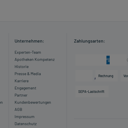
ngaben der Packungsbeilage abweichen. Da der Arzt sie
 daher nach seinen Anweisungen anwenden.
Unternehmen:
Zahlungsarten:
Experten-Team
Apotheken Kompetenz
Historie
Presse & Media
Rechnung
Vo
cht angewendet werden.
Karriere
Engagement
SEPA-Lastschrift
Partner
gewendet werden.
en
Kundenbewertungen
en Erkenntnissen abgeraten. Eventuell ist ein Abstillen in
AGB
Impressum
Datenschutz