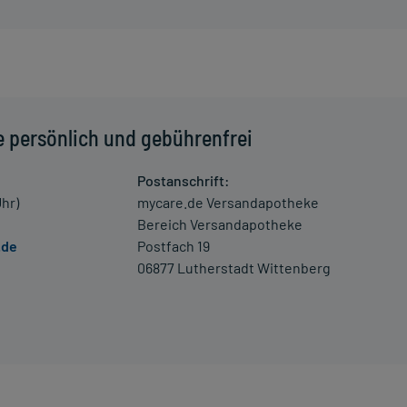
 einem Arzt oder Apotheker überschritten werden.
es Arztes an. Für die Injektion geeignete Körperstellen
e persönlich und gebührenfrei
Postanschrift:
schwerde und/oder Dauer der Erkrankung und wird deshalb
Uhr)
mycare.de Versandapotheke
Bereich Versandapotheke
.de
Postfach 19
06877 Lutherstadt Wittenberg
einungen, unter anderem zu schwerer Übelkeit, Erbrechen
dem Verdacht auf eine Überdosierung umgehend mit einem
 Kleinkindern und älteren Menschen auf eine gewissenhafte
oder Apotheker nach etwaigen Auswirkungen oder