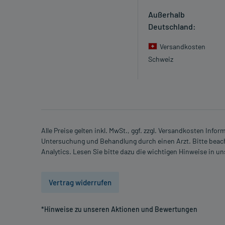
Ist Ihnen das Arzneimittel trotz einer Gegenanzeige
Apotheker. Der therapeutische Nutzen kann höher se
Außerhalb
Gegenanzeige in sich birgt.
Deutschland:
Versandkosten
Nebenwirkungen:
Schweiz
Welche unerwünschten Wirkungen können auftrete
- Übelkeit
- Durchfall
- Nasen-Rachen-Entzündung
- Entzündung der Bronchien
Alle Preise gelten inkl. MwSt., ggf. zzgl. Versandkosten Info
Untersuchung und Behandlung durch einen Arzt. Bitte beach
- Unterzuckerung (Hypoglykämie)
Analytics. Lesen Sie bitte dazu die wichtigen Hinweise in u
- Appetitlosigkeit
- Kopfschmerzen
- Schwindelgefühl
Vertrag widerrufen
- Erhöhter Puls
- Erbrechen
*Hinweise zu unseren Aktionen und Bewertungen
- Verdauungsbeschwerden