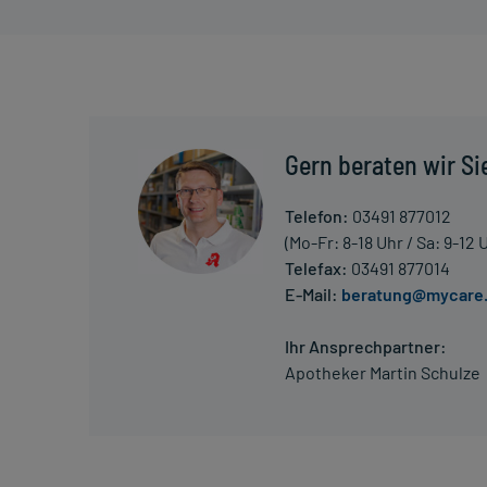
Die Gesamtdosis sollte nicht ohne Rücksprache mit
Art der Anwendung?
Wenden Sie das Arzneimittel nach den Anweisungen d
sind Oberarm, Oberschenkel und Bauchdecke.
Gern beraten wir Si
Dauer der Anwendung?
Telefon:
03491 877012
Die Anwendungsdauer richtet sich nach Art der Be
(Mo-Fr: 8-18 Uhr / Sa: 9-12 
nur von Ihrem Arzt bestimmt.
Telefax:
03491 877014
E-Mail:
beratung@mycare
Überdosierung?
Es kann zu einer Vielzahl von Überdosierungsersch
Ihr Ansprechpartner:
und Unterzuckerung, kommen. Setzen Sie sich bei 
Apotheker Martin Schulze
Arzt in Verbindung.
Generell gilt: Achten Sie vor allem bei Säuglingen,
Dosierung. Im Zweifelsfalle fragen Sie Ihren Arzt 