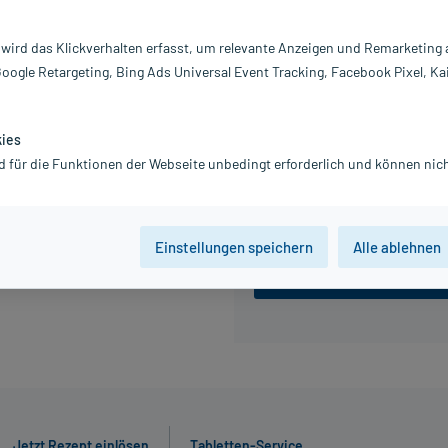
Achtung Kühlware! Artikel wird gek
Packstationen oder Postfilialen).
 wird das Klickverhalten erfasst, um relevante Anzeigen und Remarketing
155,76 €
Google Retargeting, Bing Ads Universal Event Tracking, Facebook Pixel, Ka
inkl. MwSt.
Gratis-Versand
innerhalb D.
kies
d für die Funktionen der Webseite unbedingt erforderlich und können nich
6 ml
30 ml
Einstellungen speichern
Alle ablehnen
Jetzt R
Jetzt Rezept einlösen
Tabletten-Service