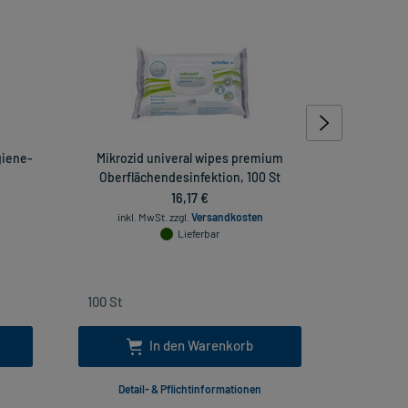
giene-
Mikrozid univeral wipes premium
Baci
Oberflächendesinfektion, 100 St
16,17 €
inkl
inkl. MwSt.
zzgl.
Versandkosten
Lieferbar
In den Warenkorb
Detail- & Pflichtinformationen
Deta