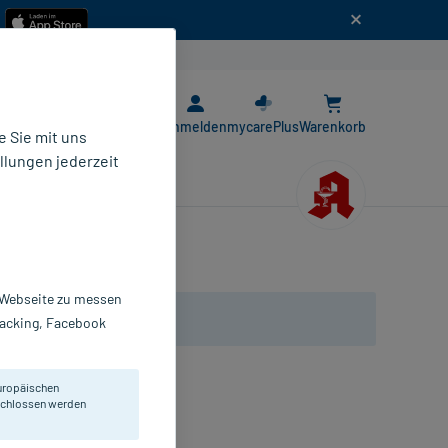
n
E-Rezept App
Anmelden
mycarePlus
Warenkorb
 Sie mit uns
llungen jederzeit
r Webseite zu messen
Tracking, Facebook
uropäischen
Größe M (7-8), blau.
eschlossen werden
andschuhe