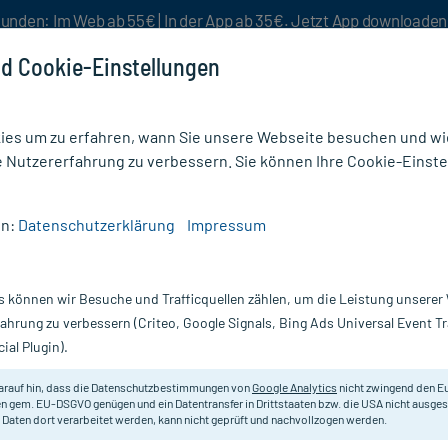
unden: Im Web ab 55€ | In der App ab 35€. Jetzt App downloade
d Cookie-Einstellungen
es um zu erfahren, wann Sie unsere Webseite besuchen und wie
e Nutzererfahrung zu verbessern. Sie können Ihre Cookie-Einste
nlösen
Rezeptur
Aktion %
en:
Datenschutzerklärung
Impressum
z
/
Vinyl Handschuhe Puderfrei Medium Blau
s können wir Besuche und Trafficquellen zählen, um die Leistung unsere
Nur für kurze Zeit:
Gratis-Versand* ab 19€ Mindestbestellwert!
fahrung zu verbessern (Criteo, Google Signals, Bing Ads Universal Event 
ial Plugin).
Medium Blau, 100
arauf hin, dass die Datenschutzbestimmungen von
Google Analytics
nicht zwingend den E
Abena Vinyl-Handschuhe puderfrei 
n gem. EU-DSGVO genügen und ein Datentransfer in Drittstaaten bzw. die USA nicht ausg
 Daten dort verarbeitet werden, kann nicht geprüft und nachvollzogen werden.
Darreichung:
H