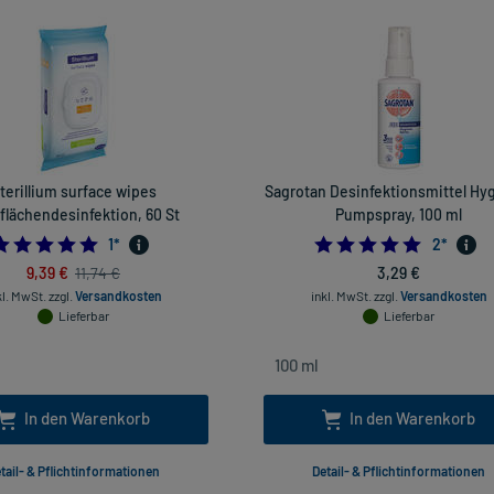
terillium surface wipes
Sagrotan Desinfektionsmittel Hy
flächendesinfektion, 60 St
Pumpspray, 100 ml
5.0
5.0
1
*
2
*
9,39 €
3,29 €
11,74 €
kl. MwSt.
zzgl.
Versandkosten
inkl. MwSt.
zzgl.
Versandkosten
Lieferbar
Lieferbar
In den Warenkorb
In den Warenkorb
tail- & Pflichtinformationen
Detail- & Pflichtinformationen