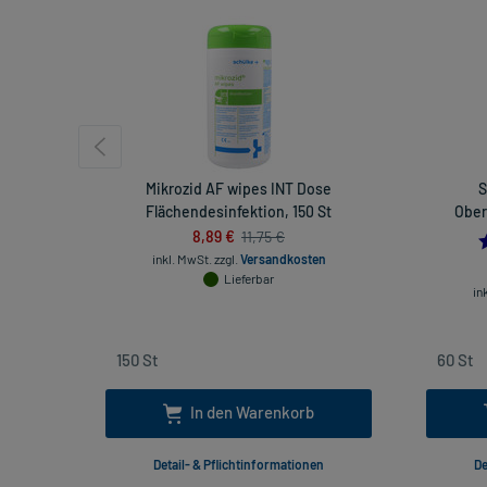
Mikrozid AF wipes INT Dose
S
Flächendesinfektion, 150 St
Ober
8,89 €
11,75 €
inkl. MwSt.
zzgl.
Versandkosten
Lieferbar
in
In den Warenkorb
Detail- & Pflichtinformationen
De