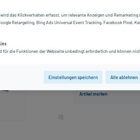
Inhalt:
10
PZN:
0
 wird das Klickverhalten erfasst, um relevante Anzeigen und Remarketing
Hersteller:
A
Google Retargeting, Bing Ads Universal Event Tracking, Facebook Pixel, Ka
32,47 €
325
PlusHerzen s
inkl. MwSt.
Gratis-Versand
innerhalb D.
kies
d für die Funktionen der Webseite unbedingt erforderlich und können nich
Der Artikel ist momentan nicht
Einstellungen speichern
Alle ablehnen
Beratung für Produktalternat