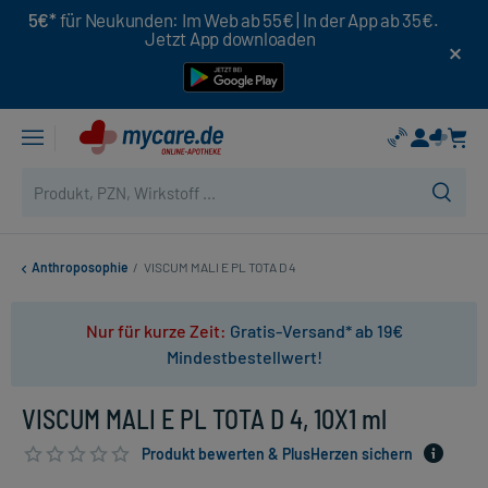
5€*
für Neukunden: Im Web ab 55€ | In der App ab 35€.
Jetzt App downloaden
Anthroposophie
/
VISCUM MALI E PL TOTA D 4
Nur für kurze Zeit:
Gratis-Versand* ab 19€
Mindestbestellwert!
VISCUM MALI E PL TOTA D 4, 10X1 ml
Produkt bewerten & PlusHerzen sichern