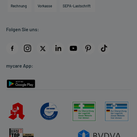
Engagement
Direktabrechnung PKV
Rechnung
Vorkasse
SEPA-Lastschrift
Partner
Apotheke vor Ort
Kundenbewertungen
Folgen Sie uns:
AGB
Impressum
Datenschutz
Cookie-Einstellungen
mycare App:
Rückgabe/Widerruf
Barrierefreiheitserklärung