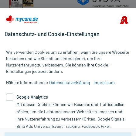
Datenschutz- und Cookie-Einstellungen
Wir verwenden Cookies um zu erfahren, wann Sie unsere Webseite
besuchen und wie Sie mit uns interagieren, um Ihre
Nutzererfahrung zu verbessern. Sie können Ihre Cookie-
Alle Preise gelten inkl. MwSt., ggf. zzgl. Versandkosten
Einstellungen jederzeit ändern.
Informationen auf dieser Website werden ausschließlich für
informative Zwecke zur Verfügung gestellt. Sie ersetzen keinesfalls
Nähere Informationen:
Datenschutzerklärung
Impressum
die Untersuchung und Behandlung durch einen Arzt. Bitte
beachten Sie, dass hierdurch weder Diagnosen gestellt noch
Google Analytics
Therapien eingeleitet werden können. | Diese Webseite benutzt
Mit diesen Cookies können wir Besuche und Trafficquellen
Google Analytics. Lesen Sie bitte dazu die wichtigen Hinweise in
unserer Datenschutzerklärung. Für den Widerruf einer Bestellung
zählen, um die Leistung unserer Webseite zu messen und
nutzen Sie das Formular:
Ihre Nutzererfahrung zu verbessern (Criteo, Google Signals,
Bing Ads Universal Event Tracking, Facebook Pixel,
Vertrag widerrufen
Youtube-Social Plugin).