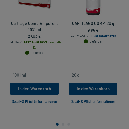
Cartilago Comp.Ampullen,
CARTILAGO COMP, 20 g
10X1 ml
9,86 €
D
27,03 €
inkl. MwSt.
zzgl.
Versandkosten
Lieferbar
inkl. MwSt.
Gratis-Versand
innerhalb
D.
Lieferbar
In den Warenkorb
In den Warenkorb
Detail- & Pflichtinformationen
Detail- & Pflichtinformationen