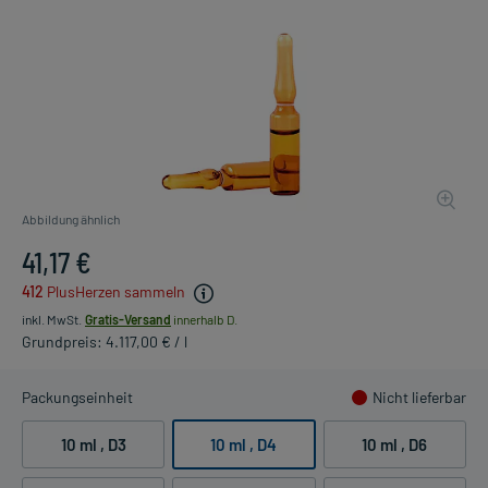
Abbildung ähnlich
41,17 €
412
PlusHerzen sammeln
inkl. MwSt.
Gratis-Versand
innerhalb D.
Grundpreis: 4.117,00 € / l
Packungseinheit
Nicht lieferbar
10 ml
, D3
10 ml
, D4
10 ml
, D6