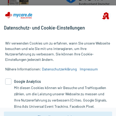
Datenschutz- und Cookie-Einstellungen
Wir verwenden Cookies um zu erfahren, wann Sie unsere Webseite
besuchen und wie Sie mit uns interagieren, um Ihre
Nutzererfahrung zu verbessern. Sie können Ihre Cookie-
Alle Preise gelten inkl. MwSt., ggf. zzgl. Versandkosten
Einstellungen jederzeit ändern.
Informationen auf dieser Website werden ausschließlich für
informative Zwecke zur Verfügung gestellt. Sie ersetzen keinesfalls
Nähere Informationen:
Datenschutzerklärung
Impressum
die Untersuchung und Behandlung durch einen Arzt. Bitte
beachten Sie, dass hierdurch weder Diagnosen gestellt noch
Google Analytics
Therapien eingeleitet werden können. | Diese Webseite benutzt
Mit diesen Cookies können wir Besuche und Trafficquellen
Google Analytics. Lesen Sie bitte dazu die wichtigen Hinweise in
unserer Datenschutzerklärung. Für den Widerruf einer Bestellung
zählen, um die Leistung unserer Webseite zu messen und
nutzen Sie das Formular:
Ihre Nutzererfahrung zu verbessern (Criteo, Google Signals,
Bing Ads Universal Event Tracking, Facebook Pixel,
Vertrag widerrufen
Youtube-Social Plugin).