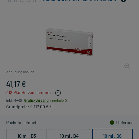
Abbildung ähnlich
41,17 €
412
PlusHerzen sammeln
inkl. MwSt.
Gratis-Versand
innerhalb D.
Grundpreis: 4.117,00 € / l
Packungseinheit
Lieferbar
10 ml
, D3
10 ml
, D4
10 ml
, D6