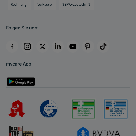
Engagement
Direktabrechnung PKV
Rechnung
Vorkasse
SEPA-Lastschrift
Partner
Apotheke vor Ort
Kundenbewertungen
Folgen Sie uns:
AGB
Impressum
Datenschutz
Cookie-Einstellungen
mycare App:
Rückgabe/Widerruf
Barrierefreiheitserklärung