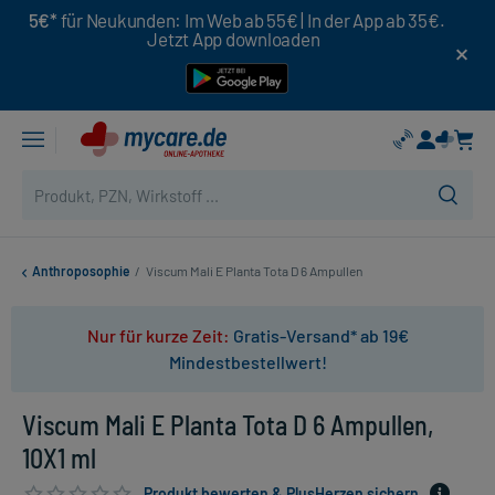
5€*
für Neukunden: Im Web ab 55€ | In der App ab 35€.
Jetzt App downloaden
Anthroposophie
/
Viscum Mali E Planta Tota D 6 Ampullen
Nur für kurze Zeit:
Gratis-Versand* ab 19€
Mindestbestellwert!
Viscum Mali E Planta Tota D 6 Ampullen,
10X1 ml
Produkt bewerten & PlusHerzen sichern