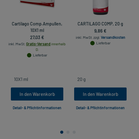
Cartilago Comp.Ampullen,
CARTILAGO COMP, 20 g
10X1 ml
9,86 €
D
27,03 €
inkl. MwSt.
zzgl.
Versandkosten
Lieferbar
inkl. MwSt.
Gratis-Versand
innerhalb
D.
Lieferbar
In den Warenkorb
In den Warenkorb
Detail- & Pflichtinformationen
Detail- & Pflichtinformationen