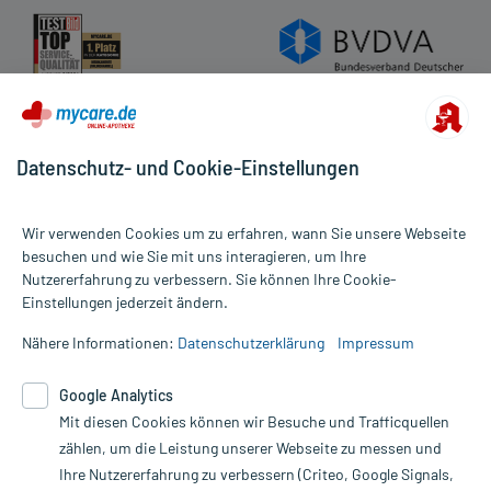
Datenschutz- und Cookie-Einstellungen
Wir verwenden Cookies um zu erfahren, wann Sie unsere Webseite
besuchen und wie Sie mit uns interagieren, um Ihre
Nutzererfahrung zu verbessern. Sie können Ihre Cookie-
Alle Preise gelten inkl. MwSt., ggf. zzgl. Versandkosten
Einstellungen jederzeit ändern.
Informationen auf dieser Website werden ausschließlich für
informative Zwecke zur Verfügung gestellt. Sie ersetzen keinesfalls
Nähere Informationen:
Datenschutzerklärung
Impressum
die Untersuchung und Behandlung durch einen Arzt. Bitte
beachten Sie, dass hierdurch weder Diagnosen gestellt noch
Google Analytics
Therapien eingeleitet werden können. | Diese Webseite benutzt
Google Analytics. Lesen Sie bitte dazu die wichtigen Hinweise in
Mit diesen Cookies können wir Besuche und Trafficquellen
unserer Datenschutzerklärung. Für den Widerruf einer Bestellung
zählen, um die Leistung unserer Webseite zu messen und
nutzen Sie das Formular:
Ihre Nutzererfahrung zu verbessern (Criteo, Google Signals,