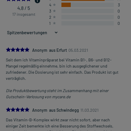
4
3
4,8 / 5
3
0
17 insgesamt
2
0
1
0
5.0
Anonym aus Erfurt
05.03.2021
Seit dem ich Vitaminpräparat bei Vitamin B1-, B6- und B12-
Mangel regelmäßig einnehme, bin ich ausgeglichener und
zufriedener. Die Dosierung ist sehr einfach. Das Produkt ist gut
verträglich.
Die Produktbewertung steht im Zusammenhang mit einer
Gutschein-Verlosung von mycare.de
5.0
Anonym aus Schwindegg
11.03.2021
Das Vitamin-B-Komplex wirkt zwar nicht sofort, aber nach
einiger Zeit bemerkte ich eine Besserung des Stoffwechsels,