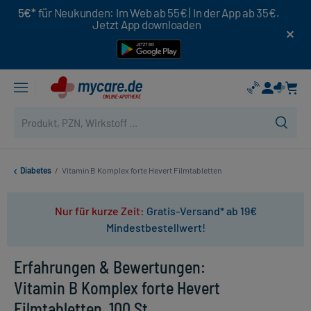
5€*
für Neukunden: Im Web ab 55€ | In der App ab 35€.
Jetzt App downloaden
Diabetes
/
Vitamin B Komplex forte Hevert Filmtabletten
Nur für kurze Zeit:
Gratis-Versand* ab 19€
Mindestbestellwert!
Erfahrungen & Bewertungen:
Vitamin B Komplex forte Hevert
Filmtabletten, 100 St