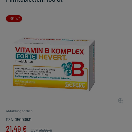
-39%*
Abbildung ähnlich
PZN:05003931
21,49 €
UVP
35,50 €