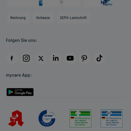
Karriere
Hilfsmittelbox
Engagement
Direktabrechnung PKV
Rechnung
Vorkasse
SEPA-Lastschrift
Partner
Apotheke vor Ort
Kundenbewertungen
Folgen Sie uns:
AGB
Impressum
Datenschutz
Cookie-Einstellungen
mycare App:
Rückgabe/Widerruf
Barrierefreiheitserklärung