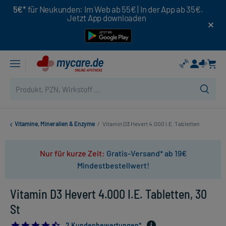
5€*
für Neukunden: Im Web ab 55€ | In der App ab 35€.
Jetzt App downloaden
Vitamine, Mineralien & Enzyme
/
Vitamin D3 Hevert 4.000 I.E. Tabletten
Nur für kurze Zeit:
Gratis-Versand* ab 19€
Mindestbestellwert!
Vitamin D3 Hevert 4.000 I.E. Tabletten, 30
St
4.5
2 Kundenbewertungen*