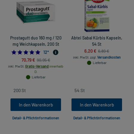
Prostagutt duo 160 mg / 120
Abtei Sabal Kürbis Kapseln,
mg Weichkapseln, 200 St
54 St
6,20 €
6,89 €
4.916666666666667
12
*
inkl. MwSt.
zzgl.
Versandkosten
70,79 €
90,95 €
Lieferbar
inkl. MwSt.
Gratis-Versand
innerhalb
D.
Lieferbar
In den Warenkorb
In den Warenkorb
Detail- & Pflichtinformationen
Detail- & Pflichtinformationen