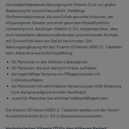
Eine bedarfsdeckende Versorgung mit Vitamin D ist von großer
Bedeutung für unsere Gesundheit. Vielfältige
Stoffwechselprozesse, die zum Erhalt gesunder Knochen, der
körpereigenen Abwehr und einer gesunden Muskelfunktion
notwendig sind, benötigen Vitamin D. Ein steigendes Alter, aber
auch besondere Lebensumstände oder unzureichender Kontakt
mit Sonnenlicht kann ein Defizit hervorrufen. Die
Nahrungsergänzung mit den Vitamin D3 Hevert 4000 I.E. Tabletten
kann daher eine wertvolle Empfehlung
für Menschen in den höheren Lebensjahren,
für Personen, die sich wenig im Freien aufhalten,
bei regelmäßiger Nutzung von Pflegeprodukten mit
Lichtschutzfaktor,
bei Menschen mit verminderter Verwertung der UVB-Strahlung
(zum Beispiel aufgrund dunkler Hautfarbe)
sowie für Menschen bei erhöhter Infektanfälligkeit sein.
Die Vitamin D3 Hevert 4000 I.E. Tabletten werden von der Hevert-
Arzneimittel GmbH & Co. KG in Deutschland produziert.
Hochdosiertes Vitamin D3 für den höheren Bedarf