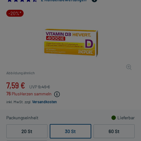
-20%*
Abbildung ähnlich
7,59 €
UVP
9,49 €
76
PlusHerzen sammeln
inkl. MwSt.
zzgl.
Versandkosten
Packungseinheit
Lieferbar
20 St
30 St
60 St