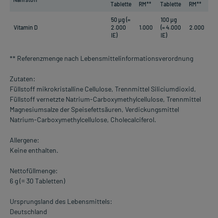
Tablette
RM**
Tablette
RM**
50 µg (=
100 µg
Vitamin D
2.000
1.000
(= 4.000
2.000
IE)
IE)
** Referenzmenge nach Lebensmittelinformationsverordnung
Zutaten:
Füllstoff mikrokristalline Cellulose, Trennmittel Siliciumdioxid,
Füllstoff vernetzte Natrium-Carboxymethylcellulose, Trennmittel
Magnesiumsalze der Speisefettsäuren, Verdickungsmittel
Natrium-Carboxymethylcellulose, Cholecalciferol.
Allergene:
Keine enthalten.
Nettofüllmenge:
6 g (= 30 Tabletten)
Ursprungsland des Lebensmittels:
Deutschland