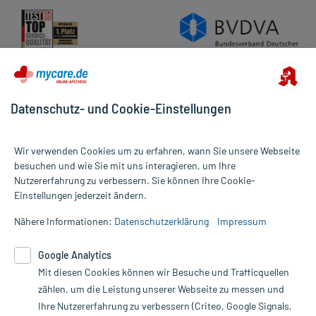
Datenschutz- und Cookie-Einstellungen
Wir verwenden Cookies um zu erfahren, wann Sie unsere Webseite
besuchen und wie Sie mit uns interagieren, um Ihre
Nutzererfahrung zu verbessern. Sie können Ihre Cookie-
Alle Preise gelten inkl. MwSt., ggf. zzgl. Versandkosten
Einstellungen jederzeit ändern.
Informationen auf dieser Website werden ausschließlich für
informative Zwecke zur Verfügung gestellt. Sie ersetzen keinesfalls
Nähere Informationen:
Datenschutzerklärung
Impressum
die Untersuchung und Behandlung durch einen Arzt. Bitte
beachten Sie, dass hierdurch weder Diagnosen gestellt noch
Google Analytics
Therapien eingeleitet werden können. | Diese Webseite benutzt
Mit diesen Cookies können wir Besuche und Trafficquellen
Google Analytics. Lesen Sie bitte dazu die wichtigen Hinweise in
unserer Datenschutzerklärung. Für den Widerruf einer Bestellung
zählen, um die Leistung unserer Webseite zu messen und
nutzen Sie das Formular:
Ihre Nutzererfahrung zu verbessern (Criteo, Google Signals,