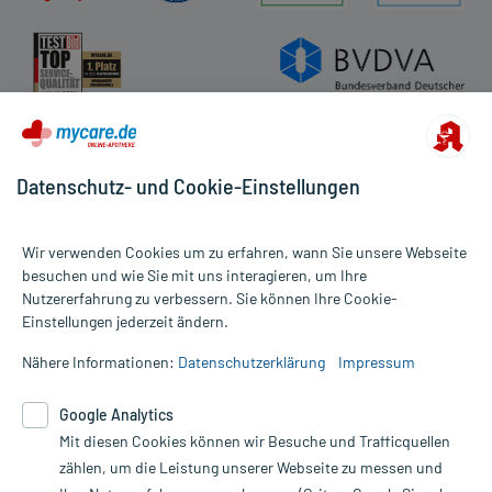
Datenschutz- und Cookie-Einstellungen
Wir verwenden Cookies um zu erfahren, wann Sie unsere Webseite
besuchen und wie Sie mit uns interagieren, um Ihre
Nutzererfahrung zu verbessern. Sie können Ihre Cookie-
Alle Preise gelten inkl. MwSt., ggf. zzgl. Versandkosten
Einstellungen jederzeit ändern.
Informationen auf dieser Website werden ausschließlich für
informative Zwecke zur Verfügung gestellt. Sie ersetzen keinesfalls
Nähere Informationen:
Datenschutzerklärung
Impressum
die Untersuchung und Behandlung durch einen Arzt. Bitte
beachten Sie, dass hierdurch weder Diagnosen gestellt noch
Google Analytics
Therapien eingeleitet werden können. | Diese Webseite benutzt
Google Analytics. Lesen Sie bitte dazu die wichtigen Hinweise in
Mit diesen Cookies können wir Besuche und Trafficquellen
unserer Datenschutzerklärung. Für den Widerruf einer Bestellung
zählen, um die Leistung unserer Webseite zu messen und
nutzen Sie das Formular: