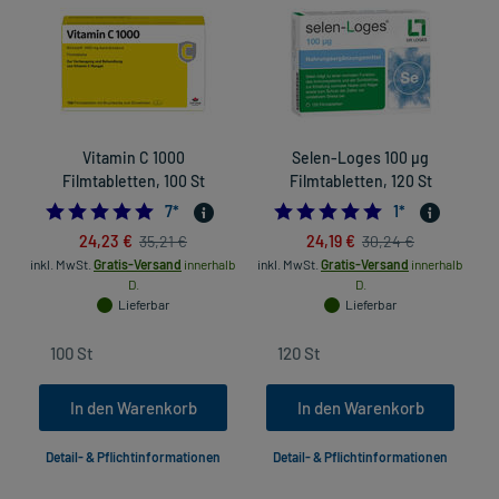
Vitamin C 1000
Selen-Loges 100 µg
Filmtabletten, 100 St
Filmtabletten, 120 St
H
5.0
5.0
7
*
1
*
24,23 €
24,19 €
35,21 €
30,24 €
inkl. MwSt.
Gratis-Versand
innerhalb
inkl. MwSt.
Gratis-Versand
innerhalb
in
D.
D.
Lieferbar
Lieferbar
In den Warenkorb
In den Warenkorb
Detail- & Pflichtinformationen
Detail- & Pflichtinformationen