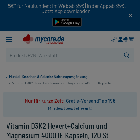
5€*
für Neukunden: Im Web ab 55€ | In der App ab 35€.
Jetzt App downloaden
Muskel, Knochen & Gelenke Nahrungsergänzung
/
Vitamin D3K2 Hevert+Calcium und Magnesium 4000 IE Kapseln
Nur für kurze Zeit:
Gratis-Versand* ab 19€
Mindestbestellwert!
Vitamin D3K2 Hevert+Calcium und
Magnesium 4000 IE Kapseln, 120 St