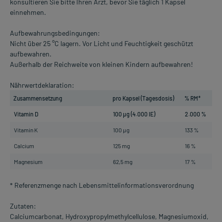
konsultieren Sie bitte Ihren Arzt, bevor Sie täglich 1 Kapsel
einnehmen.
Aufbewahrungsbedingungen:
Nicht über 25 °C lagern. Vor Licht und Feuchtigkeit geschützt
aufbewahren.
Außerhalb der Reichweite von kleinen Kindern aufbewahren!
Nährwertdeklaration:
Zusammensetzung
pro Kapsel (Tagesdosis)
% RM*
Vitamin D
100 µg (4.000 IE)
2.000 %
Vitamin K
100 µg
133 %
Calcium
125 mg
16 %
Magnesium
62,5 mg
17 %
* Referenzmenge nach Lebensmittelinformationsverordnung
Zutaten:
Calciumcarbonat, Hydroxypropylmethylcellulose, Magnesiumoxid,