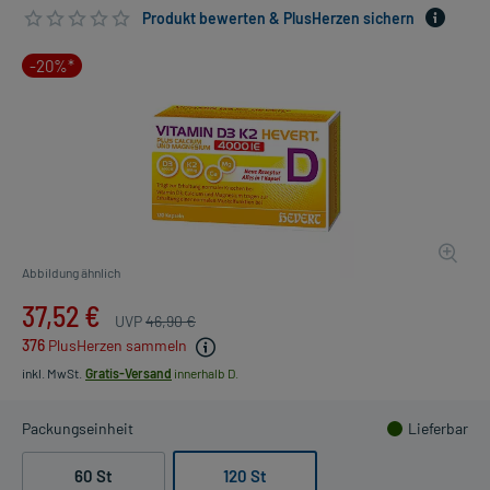
Produkt bewerten & PlusHerzen sichern
-20%*
Abbildung ähnlich
37,52 €
UVP
46,90 €
376
PlusHerzen sammeln
inkl. MwSt.
Gratis-Versand
innerhalb D.
Packungseinheit
Lieferbar
60 St
120 St