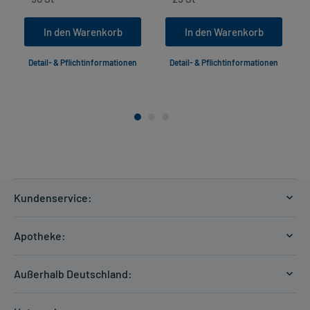
In den Warenkorb
In den Warenkorb
Detail- & Pflichtinformationen
Detail- & Pflichtinformationen
Kundenservice:
Versandkosten
Apotheke:
Zahlungsarten
Ratgeber
Kontakt
Außerhalb Deutschland:
E-Rezept
FAQ
Versandkosten Schweiz
Papierrezept einlösen
Hilfe