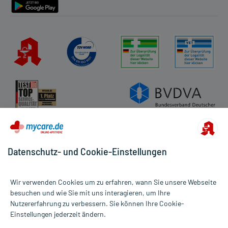
Datenschutz- und Cookie-Einstellungen
Wir verwenden Cookies um zu erfahren, wann Sie unsere Webseite
besuchen und wie Sie mit uns interagieren, um Ihre
Nutzererfahrung zu verbessern. Sie können Ihre Cookie-
Alle Preise gelten inkl. MwSt., ggf. zzgl. Versandkosten
Einstellungen jederzeit ändern.
Informationen auf dieser Website werden ausschließlich für
informative Zwecke zur Verfügung gestellt. Sie ersetzen keinesfalls