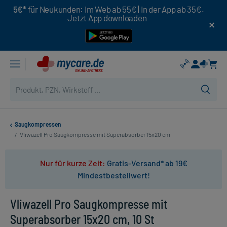
5€*
für Neukunden: Im Web ab 55€ | In der App ab 35€.
Jetzt App downloaden
Saugkompressen
/
Vliwazell Pro Saugkompresse mit Superabsorber 15x20 cm
Nur für kurze Zeit:
Gratis-Versand* ab 19€
Mindestbestellwert!
Vliwazell Pro Saugkompresse mit
Superabsorber 15x20 cm, 10 St