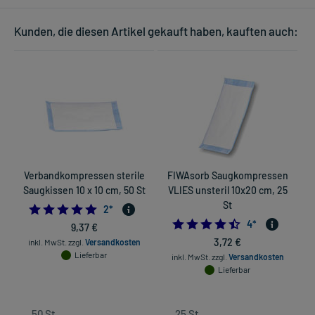
Kunden, die diesen Artikel gekauft haben, kauften auch:
Verbandkompressen sterile
FIWAsorb Saugkompressen
Saugkissen 10 x 10 cm, 50 St
VLIES unsteril 10x20 cm, 25
St
5.0
2
*
4.5
4
*
9,37 €
3,72 €
inkl. MwSt.
zzgl.
Versandkosten
Lieferbar
inkl. MwSt.
zzgl.
Versandkosten
Lieferbar