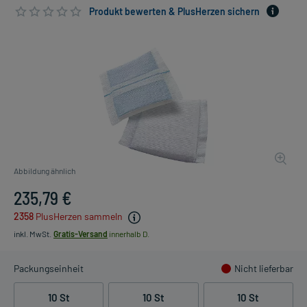
Produkt bewerten & PlusHerzen sichern
Abbildung ähnlich
235,79 €
2358
PlusHerzen sammeln
inkl. MwSt.
Gratis-Versand
innerhalb D.
Packungseinheit
Nicht lieferbar
10 St
10 St
10 St