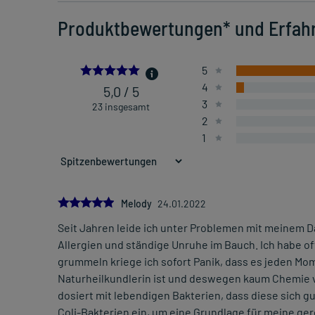
Produktbewertungen* und Erfah
4.956521739130435
5
4
5,0 / 5
3
23 insgesamt
2
1
5.0
Melody
24.01.2022
Seit Jahren leide ich unter Problemen mit meinem Da
Allergien und ständige Unruhe im Bauch. Ich habe o
grummeln kriege ich sofort Panik, dass es jeden Mo
Naturheilkundlerin ist und deswegen kaum Chemie v
dosiert mit lebendigen Bakterien, dass diese sich 
Coli-Bakterien ein, um eine Grundlage für meine ge