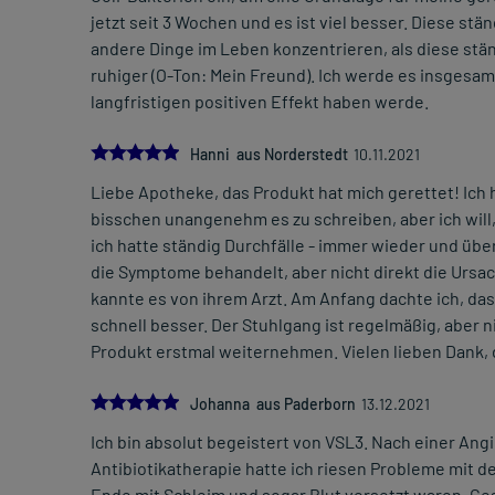
jetzt seit 3 Wochen und es ist viel besser. Diese s
andere Dinge im Leben konzentrieren, als diese stä
ruhiger (O-Ton: Mein Freund). Ich werde es insgesa
langfristigen positiven Effekt haben werde.
5.0
Hanni aus Norderstedt
10.11.2021
Liebe Apotheke, das Produkt hat mich gerettet! Ich 
bisschen unangenehm es zu schreiben, aber ich will, 
ich hatte ständig Durchfälle - immer wieder und üb
die Symptome behandelt, aber nicht direkt die Ursac
kannte es von ihrem Arzt. Am Anfang dachte ich, das
schnell besser. Der Stuhlgang ist regelmäßig, aber ni
Produkt erstmal weiternehmen. Vielen lieben Dank, 
5.0
Johanna aus Paderborn
13.12.2021
Ich bin absolut begeistert von VSL3. Nach einer Angi
Antibiotikatherapie hatte ich riesen Probleme mit de
Ende mit Schleim und sogar Blut versetzt waren. Ge