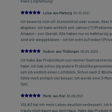
Klare Empfehlung!
5.0
Luisa aus Marburg
04.10.2021
Ich bewerte nich oft Arzneimittel oder sowas. Aber h
abgeben. Ich habe wirklich seit Jahren (!!!) Proble
Amazon – von überall. Alle haben nur so halbherzig g
sind wie weggeblasen – ich bin echt zufrieden! (Pri
5.0
Gudrun aus Thübingen
05.04.2022
Ich habe das Probiotikum von meiner Gastroenterol
habe. Ich hab schon zig andere Probiotika genommen,
seh ich endlich einen Lichtblick. Schon nach 2 Woc
fühle mich einfach viel besser. Ich werde eine 3-Mo
fühl.
5.0
Merle aus Kiel
30.09.2021
VSL#3 hat mir mein Leben deutlich verbessert. Ich ha
traute mich kaum aus dem Haus. Habe das Produkt in