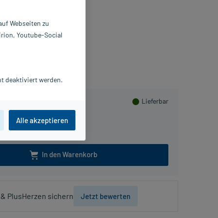
 auf Webseiten zu
irion, Youtube-Social
PlusHerzen sammeln
t deaktiviert werden.
Lieferbar
Alle akzeptieren
In den Warenkorb
& PlusHerzen sichern
Jetzt bewerten