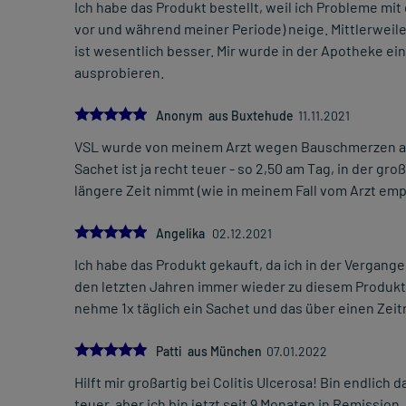
Ich habe das Produkt bestellt, weil ich Probleme mi
vor und während meiner Periode) neige. Mittlerweil
ist wesentlich besser. Mir wurde in der Apotheke ein
ausprobieren.
5.0
Anonym aus Buxtehude
11.11.2021
VSL wurde von meinem Arzt wegen Bauschmerzen auf
Sachet ist ja recht teuer - so 2,50 am Tag, in der g
längere Zeit nimmt (wie in meinem Fall vom Arzt emp
5.0
Angelika
02.12.2021
Ich habe das Produkt gekauft, da ich in der Vergange
den letzten Jahren immer wieder zu diesem Produkt 
nehme 1x täglich ein Sachet und das über einen Ze
5.0
Patti aus München
07.01.2022
Hilft mir großartig bei Colitis Ulcerosa! Bin endlich
teuer, aber ich bin jetzt seit 9 Monaten in Remission