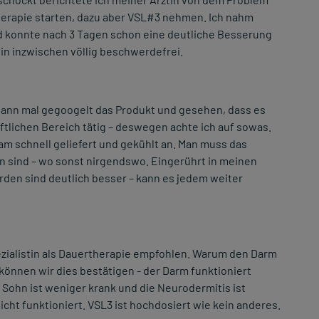
therapie starten, dazu aber VSL#3 nehmen. Ich nahm
nd konnte nach 3 Tagen schon eine deutliche Besserung
bin inzwischen völlig beschwerdefrei.
dann mal gegoogelt das Produkt und gesehen, dass es
aftlichen Bereich tätig – deswegen achte ich auf sowas.
kam schnell geliefert und gekühlt an. Man muss das
ten sind – wo sonst nirgendswo. Eingerührt in meinen
den sind deutlich besser – kann es jedem weiter
zialistin als Dauertherapie empfohlen. Warum den Darm
 können wir dies bestätigen - der Darm funktioniert
Sohn ist weniger krank und die Neurodermitis ist
icht funktioniert. VSL3 ist hochdosiert wie kein anderes.