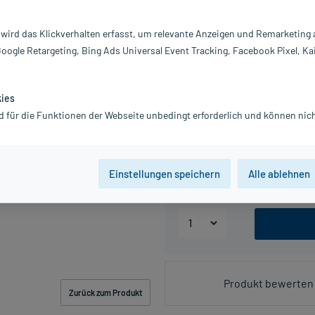
 wird das Klickverhalten erfasst, um relevante Anzeigen und Remarketing
PZN:17456690
Google Retargeting, Bing Ads Universal Event Tracking, Facebook Pixel, Ka
77,42 €
UVP
79,95 €
775
inkl. MwSt.
Gratis-Versand
innerhalb D.
kies
Grundpreis: 586,52 € / kg
d für die Funktionen der Webseite unbedingt erforderlich und können nich
Packungseinheit
Einstellungen speichern
Alle ablehnen
44 g
132 g
Produkt bewerten 
Zurück zum Produkt