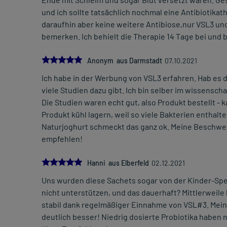
und ich sollte tatsächlich nochmal eine Antibiotika
daraufhin aber keine weitere Antibiose,nur VSL3 u
bemerken. Ich behielt die Therapie 14 Tage bei und 
5.0
Anonym aus Darmstadt
07.10.2021
Ich habe in der Werbung von VSL3 erfahren. Hab es 
viele Studien dazu gibt. Ich bin selber im wissensch
Die Studien waren echt gut, also Produkt bestellt - 
Produkt kühl lagern, weil so viele Bakterien enthal
Naturjoghurt schmeckt das ganz ok. Meine Beschwer
empfehlen!
5.0
Hanni aus Elberfeld
02.12.2021
Uns wurden diese Sachets sogar von der Kinder-Spe
nicht unterstützen, und das dauerhaft? Mittlerweile
stabil dank regelmäßiger Einnahme von VSL#3. Mein 
deutlich besser! Niedrig dosierte Probiotika haben n