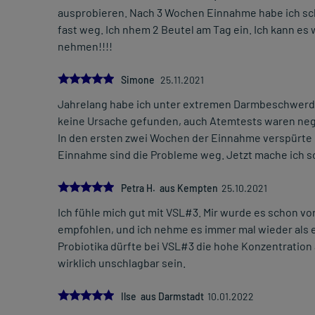
ausprobieren. Nach 3 Wochen Einnahme habe ich sc
fast weg. Ich nhem 2 Beutel am Tag ein. Ich kann es w
nehmen!!!!
5.0
Simone
25.11.2021
Jahrelang habe ich unter extremen Darmbeschwerd
keine Ursache gefunden, auch Atemtests waren negati
In den ersten zwei Wochen der Einnahme verspürte 
Einnahme sind die Probleme weg. Jetzt mache ich sc
5.0
Petra H. aus Kempten
25.10.2021
Ich fühle mich gut mit VSL#3. Mir wurde es schon vor
empfohlen, und ich nehme es immer mal wieder als 
Probiotika dürfte bei VSL#3 die hohe Konzentration
wirklich unschlagbar sein.
5.0
Ilse aus Darmstadt
10.01.2022