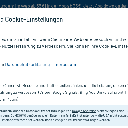
unden: Im Web ab 55€ | In der App ab 35€. Jetzt App downloade
d Cookie-Einstellungen
es um zu erfahren, wann Sie unsere Webseite besuchen und wie
e Nutzererfahrung zu verbessern. Sie können Ihre Cookie-Einste
nlösen
Rezeptur
Aktion %
en:
Datenschutzerklärung
Impressum
rdauung
/
VSL 3 Pulver
s können wir Besuche und Trafficquellen zählen, um die Leistung unsere
Nur für kurze Zeit:
Gratis-Versand* ab 19€ Mindestbestellwert!
fahrung zu verbessern (Criteo, Google Signals, Bing Ads Universal Event 
ial Plugin).
Erfahrungen & B
arauf hin, dass die Datenschutzbestimmungen von
Google Analytics
nicht zwingend den E
n gem. EU-DSGVO genügen und ein Datentransfer in Drittstaaten bzw. die USA nicht ausg
 Daten dort verarbeitet werden, kann nicht geprüft und nachvollzogen werden.
VSL 3 Pulver, 30X