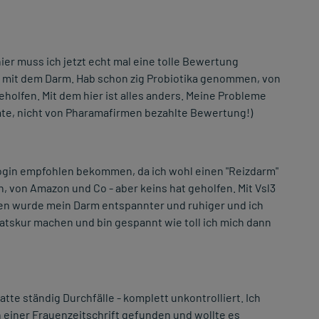
ier muss ich jetzt echt mal eine tolle Bewertung
me mit dem Darm. Hab schon zig Probiotika genommen, von
eholfen. Mit dem hier ist alles anders. Meine Probleme
vate, nicht von Pharamafirmen bezahlte Bewertung!)
ogin empfohlen bekommen, da ich wohl einen "Reizdarm"
 von Amazon und Co - aber keins hat geholfen. Mit Vsl3
hen wurde mein Darm entspannter und ruhiger und ich
natskur machen und bin gespannt wie toll ich mich dann
tte ständig Durchfälle - komplett unkontrolliert. Ich
 einer Frauenzeitschrift gefunden und wollte es