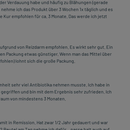
t der Verdauung habe und häufig zu Blähungen (gerade
e nehme ich das Produkt über 3 Wochen 1x täglich und es
e Kur empfohlen für ca. 3 Monate. Das werde ich jetzt
grund von Reizdarm empfohlen. Es wirkt sehr gut. Ein
roßen Packung etwas günstiger. Wenn man das Mittel über
fohlen) lohnt sich die große Packung.
nheit sehr viel Antibiotika nehmen musste. Ich habe in
gegriffen und bin mit dem Ergebnis sehr zufrieden. Ich
itraum von mindestens 3 Monaten.
 damit in Remission. Hat zwar 1/2 Jahr gedauert und war
. 2 Beutel am Tag nehme ich dafür... passe halt auch auf