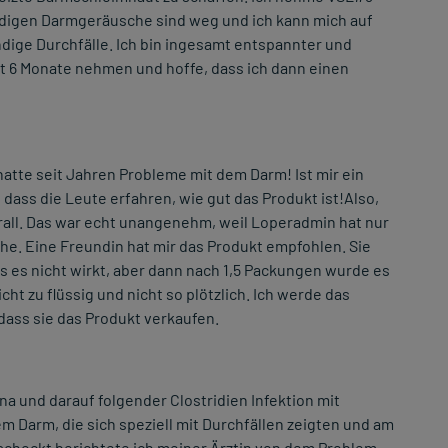
tändigen Darmgeräusche sind weg und ich kann mich auf
ndige Durchfälle. Ich bin ingesamt entspannter und
mt 6 Monate nehmen und hoffe, dass ich dann einen
hatte seit Jahren Probleme mit dem Darm! Ist mir ein
dass die Leute erfahren, wie gut das Produkt ist!Also,
erall. Das war echt unangenehm, weil Loperadmin hat nur
he. Eine Freundin hat mir das Produkt empfohlen. Sie
s es nicht wirkt, aber dann nach 1,5 Packungen wurde es
cht zu flüssig und nicht so plötzlich. Ich werde das
dass sie das Produkt verkaufen.
na und darauf folgender Clostridien Infektion mit
m Darm, die sich speziell mit Durchfällen zeigten und am
schockt berichtete ich meiner Ärztin von dem Problem