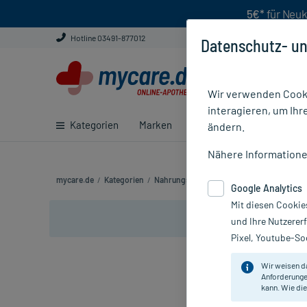
5€*
für Neuk
Hotline 03491-877012
Datenschutz- un
Wir verwenden Cooki
interagieren, um Ihr
Kategorien
Marken
Ratgeber
E-Rezept ei
ändern.
Nähere Information
mycare.de
/
Kategorien
/
Nahrungsergänzung
/
Magen, Darm & Ve
Google Analytics
Mit diesen Cookie
und Ihre Nutzerer
Pixel, Youtube-Soc
Wir weisen d
Anforderunge
kann. Wie die