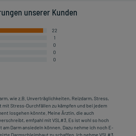
rungen unserer Kunden
22
1
0
0
0
rm, wie z.B. Unverträglichkeiten, Reizdarm, Stress,
ft mit Stress-Durchfällen zu kämpfen und bei jedem
ment losgehen könnte. Meine Ärztin, die auch
erschreibt, emfpahl mit VSL#3. Es ist wohl so hoch
gut am Darm ansiedeln können. Dazu nehme ich noch E-
reizte Darmschleimhaut zu schaffen. Ich nehme VSL#3