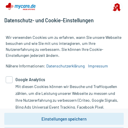
Datenschutz- und Cookie-Einstellungen
Wir verwenden Cookies um zu erfahren, wann Sie unsere Webseite
besuchen und wie Sie mit uns interagieren, um Ihre
Nutzererfahrung zu verbessern. Sie können Ihre Cookie-
Alle Preise gelten inkl. MwSt., ggf. zzgl. Versandkosten
Einstellungen jederzeit ändern.
Informationen auf dieser Website werden ausschließlich für
informative Zwecke zur Verfügung gestellt. Sie ersetzen keinesfalls
Nähere Informationen:
Datenschutzerklärung
Impressum
die Untersuchung und Behandlung durch einen Arzt. Bitte
beachten Sie, dass hierdurch weder Diagnosen gestellt noch
Google Analytics
Therapien eingeleitet werden können. | Diese Webseite benutzt
Mit diesen Cookies können wir Besuche und Trafficquellen
Google Analytics. Lesen Sie bitte dazu die wichtigen Hinweise in
unserer Datenschutzerklärung. Für den Widerruf einer Bestellung
zählen, um die Leistung unserer Webseite zu messen und
nutzen Sie das Formular:
Ihre Nutzererfahrung zu verbessern (Criteo, Google Signals,
Bing Ads Universal Event Tracking, Facebook Pixel,
Vertrag widerrufen
Youtube-Social Plugin).
Einstellungen speichern
Wir weisen darauf hin, dass die