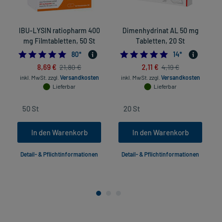
IBU-LYSIN ratiopharm 400
Dimenhydrinat AL 50 mg
mg Filmtabletten, 50 St
Tabletten, 20 St
4.925
4.7857142857142
80
*
14
*
8,69 €
2,11 €
21,80 €
4,19 €
inkl. MwSt.
zzgl.
Versandkosten
inkl. MwSt.
zzgl.
Versandkosten
Lieferbar
Lieferbar
In den Warenkorb
In den Warenkorb
Detail- & Pflichtinformationen
Detail- & Pflichtinformationen