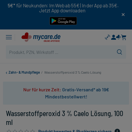
5€*
für Neukunden: Im Web ab 55€ | In der App ab 35€.
Jetzt App downloaden
Zahn- & Mundpflege
/
Wasserstoffperoxid 3 % Caelo Lösung
Nur für kurze Zeit:
Gratis-Versand* ab 19€
Mindestbestellwert!
Wasserstoffperoxid 3 % Caelo Lösung, 100
ml
Produkt bewerten & PlusHerzen sichern