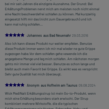
bei mir seit Jahren die einzigste Ausnahme. Der Grund: Bei
ErkältungsProblemen nervt mich am meisten noch nicht einmal
eine Nacht beschwerdefrei schlafen zu können. Mal kurzzeitig
eingesetzt hilft mir das (nicht zum Dauergebrauch) und ich
kann mal ruhig schlafen...
5.0
Johannes aus Bad Neuenahr
29.03.2016
Also ich kann dieses Produkt nur weiter empfelen. Benutze
diese Produkt immer wenn ich mir mal wieder ne gute Grippe
zugezogen habe.Vor dem schlafen gehe vewende ich die
angegebene Menge und leg mich schlafen. Am nächsten morgen
gehts mir immer viel viel besser. Benutze es schon lange und
bleibt auch mein Favorit bei Grippe. Es wirkt was es verspricht
Sehr gute Qualität hat mich überzeugt.
5.0
Anonym aus Hofheim am Taunus
09.08.2024
Wick MediNait Erkältungssirup ist mein Go-to-Produkt, wenn
mich eine Erkältung besonders stark erwischt. Der Sirup
kombiniert mehrere Wirkstoffe, die die typischen
Erkältungssymptome wie Husten, Schnupfen, Hals- und