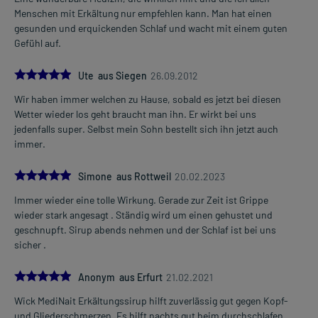
Menschen mit Erkältung nur empfehlen kann. Man hat einen
gesunden und erquickenden Schlaf und wacht mit einem guten
Gefühl auf.
5.0
Ute aus Siegen
26.09.2012
Wir haben immer welchen zu Hause, sobald es jetzt bei diesen
Wetter wieder los geht braucht man ihn. Er wirkt bei uns
jedenfalls super. Selbst mein Sohn bestellt sich ihn jetzt auch
immer.
5.0
Simone aus Rottweil
20.02.2023
Immer wieder eine tolle Wirkung. Gerade zur Zeit ist Grippe
wieder stark angesagt . Ständig wird um einen gehustet und
geschnupft. Sirup abends nehmen und der Schlaf ist bei uns
sicher .
5.0
Anonym aus Erfurt
21.02.2021
Wick MediNait Erkältungssirup hilft zuverlässig gut gegen Kopf-
und Gliederschmerzen. Es hilft nachts gut beim durchschlafen