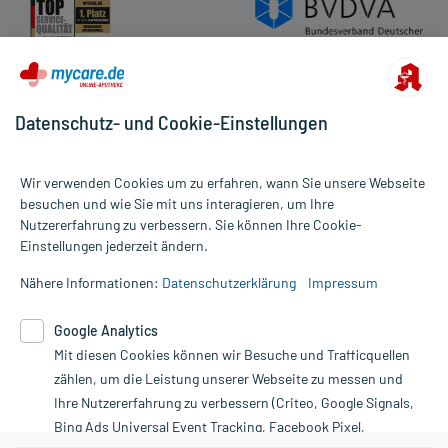
Datenschutz- und Cookie-Einstellungen
Wir verwenden Cookies um zu erfahren, wann Sie unsere Webseite
besuchen und wie Sie mit uns interagieren, um Ihre
Nutzererfahrung zu verbessern. Sie können Ihre Cookie-
Alle Preise gelten inkl. MwSt., ggf. zzgl. Versandkosten
Einstellungen jederzeit ändern.
Informationen auf dieser Website werden ausschließlich für
informative Zwecke zur Verfügung gestellt. Sie ersetzen keinesfalls
Nähere Informationen:
Datenschutzerklärung
Impressum
die Untersuchung und Behandlung durch einen Arzt. Bitte
beachten Sie, dass hierdurch weder Diagnosen gestellt noch
Google Analytics
Therapien eingeleitet werden können. | Diese Webseite benutzt
Google Analytics. Lesen Sie bitte dazu die wichtigen Hinweise in
Mit diesen Cookies können wir Besuche und Trafficquellen
unserer Datenschutzerklärung. Für den Widerruf einer Bestellung
zählen, um die Leistung unserer Webseite zu messen und
nutzen Sie das Formular:
Ihre Nutzererfahrung zu verbessern (Criteo, Google Signals,
Bing Ads Universal Event Tracking, Facebook Pixel,
Vertrag widerrufen