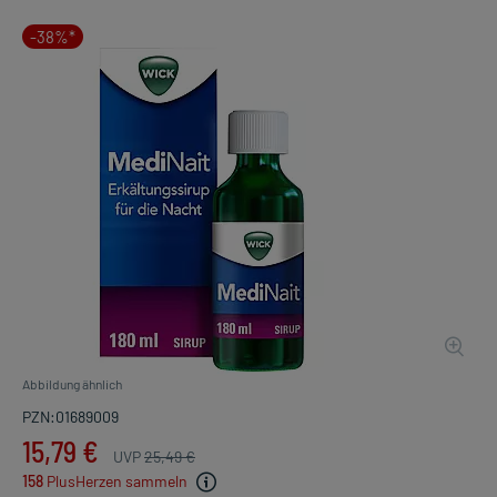
-38%*
Abbildung ähnlich
PZN:01689009
15,79 €
UVP
25,49 €
158
PlusHerzen sammeln