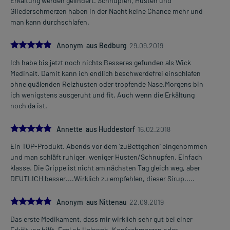
Erkältung werden gelindert. Schnupfen, Husten und
Gliederschmerzen haben in der Nacht keine Chance mehr und
man kann durchschlafen.
5.0
Anonym aus Bedburg
29.09.2019
Ich habe bis jetzt noch nichts Besseres gefunden als Wick
Medinait. Damit kann ich endlich beschwerdefrei einschlafen
ohne quälenden Reizhusten oder tropfende Nase.Morgens bin
ich wenigstens ausgeruht und fit. Auch wenn die Erkältung
noch da ist.
5.0
Annette aus Huddestorf
16.02.2018
Ein TOP-Produkt. Abends vor dem 'zuBettgehen' eingenommen
und man schläft ruhiger, weniger Husten/Schnupfen. Einfach
klasse. Die Grippe ist nicht am nächsten Tag gleich weg, aber
DEUTLICH besser....Wirklich zu empfehlen, dieser Sirup.....
5.0
Anonym aus Nittenau
22.09.2019
Das erste Medikament, dass mir wirklich sehr gut bei einer
Erkältung hilft. Egal ob Halsweh, Kopfschmerzen oder