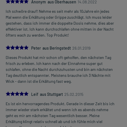
5.0
Anonym aus Oberhausen
14.08.2022
Ich schwöre drauf! Nehme es seit mehr als 10Jahre ein jedes
Mal wenn die Erkältung oder Grippe zuschlägt. Ich muss leider
gestehen, dass ich immer die doppelte Dosis nehme, dies aber
effektiver ist. Ich kann durchschlafen ohne mitten in der Nacht
öfters wach zu werden. Top Produkt!
5.0
Peter aus Beringstedt
26.01.2019
Dieses Produkt hat mir schon oft geholfen, den nächsten Tag
frisch zu erleben. Ich kann nach der Einnahme super gut
schlafen, ohne die Nacht durchzuhusten und bin am nächsten
Tag deutlich entspannter. Meistens brauche ich 3 Nächte mit
Wick - dann ist die Erkältung fast weg.
5.0
Leif aus Stuttgart
25.02.2015
Es ist ein hervorragendes Produkt. Gerade in dieser Zeit bis ich
immer wieder stark erkältet und wenn ich es abends nehme
geht es mir am nächsten Tag wesentlich besser. Meine
Erkältung klingt relativ schnell ab und ich fühle mich viel