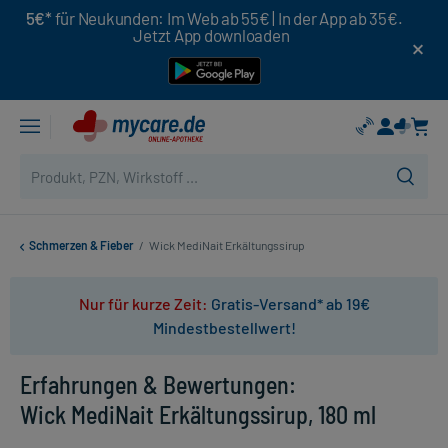
5€*
für Neukunden: Im Web ab 55€ | In der App ab 35€.
Jetzt App downloaden
Schmerzen & Fieber
/
Wick MediNait Erkältungssirup
Nur für kurze Zeit:
Gratis-Versand* ab 19€
Mindestbestellwert!
Erfahrungen & Bewertungen:
Wick MediNait Erkältungssirup, 180 ml