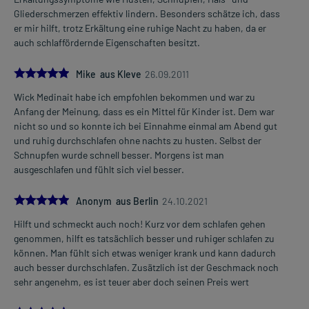
Gliederschmerzen effektiv lindern. Besonders schätze ich, dass
er mir hilft, trotz Erkältung eine ruhige Nacht zu haben, da er
auch schlaffördernde Eigenschaften besitzt.
5.0
Mike aus Kleve
26.09.2011
Wick Medinait habe ich empfohlen bekommen und war zu
Anfang der Meinung, dass es ein Mittel für Kinder ist. Dem war
nicht so und so konnte ich bei Einnahme einmal am Abend gut
und ruhig durchschlafen ohne nachts zu husten. Selbst der
Schnupfen wurde schnell besser. Morgens ist man
ausgeschlafen und fühlt sich viel besser.
5.0
Anonym aus Berlin
24.10.2021
Hilft und schmeckt auch noch! Kurz vor dem schlafen gehen
genommen, hilft es tatsächlich besser und ruhiger schlafen zu
können. Man fühlt sich etwas weniger krank und kann dadurch
auch besser durchschlafen. Zusätzlich ist der Geschmack noch
sehr angenehm, es ist teuer aber doch seinen Preis wert