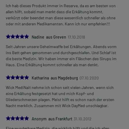
Ich hab dieses Produkt immer in Reserve, da es am besten von
allen hilft, sobald man merkt dass die Erkältung kommt,
verkürzt oder beendet man diese wesentlich schneller als ohne
oder mit anderen Medikamenten. Kann ich nur empfehlen!!!
5.0
Nadine aus Greven
17.10.2018
Seit Jahren unsere Geheimwaffe bei Erkältungen. Abends vorm
ins Bett gehen genommen und durchgeschlafen. Und Schlaf ist
die beste Medizin. Wir haben immer ein Fläschen des Sirups im
Haus. Eine Erkältung kommt schneller als man denkt.
5.0
Katharina aus Magdeburg
07.10.2020
Wick MediNait nehme ich schon seit vielen Jahren, wenn sich
eine Erkältung festgesetzt hat und mich Kopf- und
Gliederschmerzen plagen. Meist hilft es schon nach der ersten
Nacht merklich. Zusammen mit Wick DayMed unschlagbar.
5.0
Anonym aus Frankfurt
31.10.2012
Eine wunderbare Medizin, die wirklich hilft und die ich allen