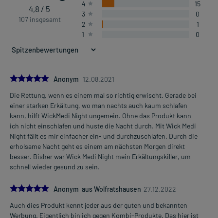
4
15
4,8 / 5
3
0
107 insgesamt
2
1
1
0
5.0
Anonym
12.08.2021
Die Rettung, wenn es einem mal so richtig erwischt. Gerade bei
einer starken Erkältung, wo man nachts auch kaum schlafen
kann, hilft WickMedi Night ungemein. Ohne das Produkt kann
ich nicht einschlafen und huste die Nacht durch. Mit Wick Medi
Night fällt es mir einfacher ein- und durchzuschlafen. Durch die
erholsame Nacht geht es einem am nächsten Morgen direkt
besser. Bisher war Wick Medi Night mein Erkältungskiller, um
schnell wieder gesund zu sein.
5.0
Anonym aus Wolfratshausen
27.12.2022
Auch dies Produkt kennt jeder aus der guten und bekannten
Werbung. Eigentlich bin ich gegen Kombi-Produkte. Das hier ist