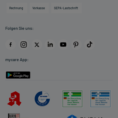
Engagement
Direktabrechnung PKV
Rechnung
Vorkasse
SEPA-Lastschrift
Partner
Apotheke vor Ort
Kundenbewertungen
Folgen Sie uns:
AGB
Impressum
Datenschutz
Cookie-Einstellungen
mycare App:
Rückgabe/Widerruf
Barrierefreiheitserklärung