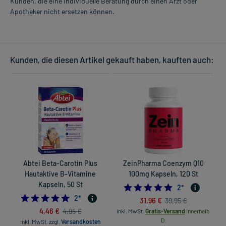
Kunden, die eine individuelle Beratung durch einen Arzt oder
Apotheker nicht ersetzen können.
Kunden, die diesen Artikel gekauft haben, kauften auch:
Abtei Beta-Carotin Plus
ZeinPharma Coenzym Q10
Hautaktive B-Vitamine
100mg Kapseln, 120 St
Kapseln, 50 St
5.0
2
*
5.0
2
*
31,96 €
39,95 €
4,46 €
4,95 €
inkl. MwSt.
Gratis-Versand
innerhalb
in
D.
inkl. MwSt.
zzgl.
Versandkosten