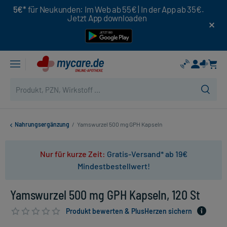
5€*
für Neukunden: Im Web ab 55€ | In der App ab 35€.
Jetzt App downloaden
Nahrungsergänzung
/
Yamswurzel 500 mg GPH Kapseln
Nur für kurze Zeit:
Gratis-Versand* ab 19€
Mindestbestellwert!
Yamswurzel 500 mg GPH Kapseln, 120 St
Produkt bewerten & PlusHerzen sichern