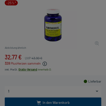
-25%*
Abbildung ähnlich
32,77 €
UVP
43,90 €
328
PlusHerzen sammeln
inkl. MwSt.
Gratis-Versand
innerhalb D.
Lieferbar
In den Warenkorb