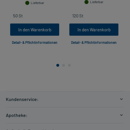
Lieferbar
Lieferbar
In den Warenkorb
In den Warenkorb
Detail- & Pflichtinformationen
Detail- & Pflichtinformationen
Kundenservice:
Versandkosten
Apotheke:
Zahlungsarten
Ratgeber
Kontakt