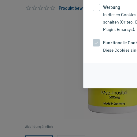
Werbung
Produkt bewerten & PlusHerzen sichern
In diesen Cookies
schalten (Criteo, 
Plugin, Emarsys).
Funktionelle Coo
Diese Cookies sin
Abbildung ähnlich