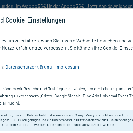
unden: Im Web ab 55€ | In der App ab 35€. Jetzt App downloade
d Cookie-Einstellungen
es um zu erfahren, wann Sie unsere Webseite besuchen und wie
e Nutzererfahrung zu verbessern. Sie können Ihre Cookie-Einste
nlösen
Rezeptur
Aktion %
en:
Datenschutzerklärung
Impressum
g
/
ZeinPharma Myo-Inositol 500mg Kapseln
s können wir Besuche und Trafficquellen zählen, um die Leistung unsere
Nur für kurze Zeit:
Gratis-Versand* ab 19€ Mindestbestellwert!
fahrung zu verbessern (Criteo, Google Signals, Bing Ads Universal Event 
ial Plugin).
mg Kapseln, 60
Zein Pharma
arauf hin, dass die Datenschutzbestimmungen von
Google Analytics
nicht zwingend den E
n gem. EU-DSGVO genügen und ein Datentransfer in Drittstaaten bzw. die USA nicht ausg
 Daten dort verarbeitet werden, kann nicht geprüft und nachvollzogen werden.
Nahrungsergänzungsmittel mit natü