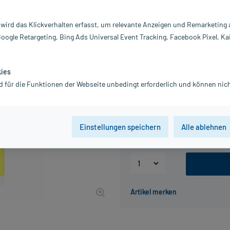
Darreichung:
Ka
Inhalt:
60
 wird das Klickverhalten erfasst, um relevante Anzeigen und Remarketing
PZN:
11
Google Retargeting, Bing Ads Universal Event Tracking, Facebook Pixel, Ka
Hersteller:
Z
15,86 €
UVP
16,95 €
159
P
kies
inkl. MwSt.
zzgl.
Versandkosten
d für die Funktionen der Webseite unbedingt erforderlich und können nich
Packungseinheit
Einstellungen speichern
Alle ablehnen
60 St
180 St