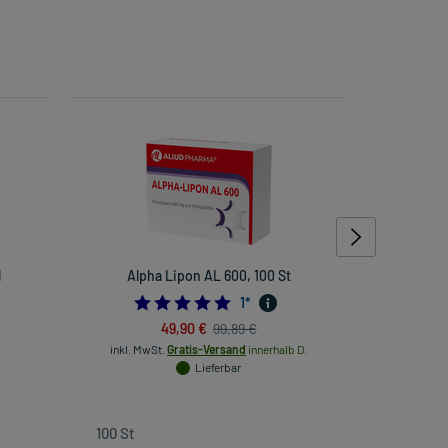
l
Alpha Lipon AL 600, 100 St
Panthe
3076923075
5.0
1
*
49,90 €
99,89 €
inkl. MwSt.
Gratis-Versand
innerhalb D.
Lieferbar
inkl