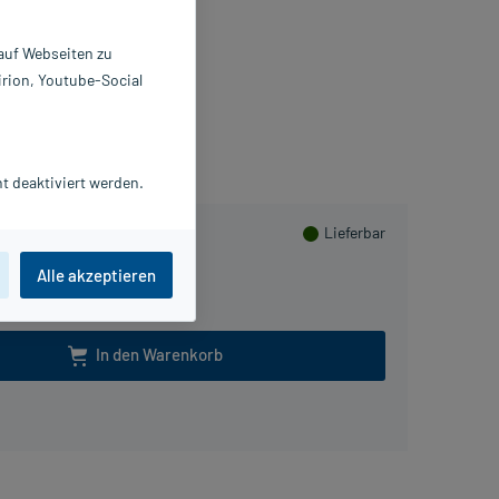
pseln
 St
 auf Webseiten zu
235485
irion, Youtube-Social
einPharma Germany GmbH
lusHerzen sammeln
t deaktiviert werden.
Lieferbar
Alle akzeptieren
In den Warenkorb