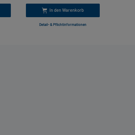
In den Warenkorb
Detail- & Pflichtinformationen
Deta