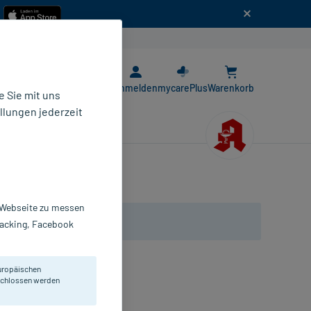
n
E-Rezept App
Anmelden
mycarePlus
Warenkorb
 Sie mit uns
llungen jederzeit
r Webseite zu messen
Tracking, Facebook
uropäischen
eschlossen werden
rlichem Myo-Inositol.