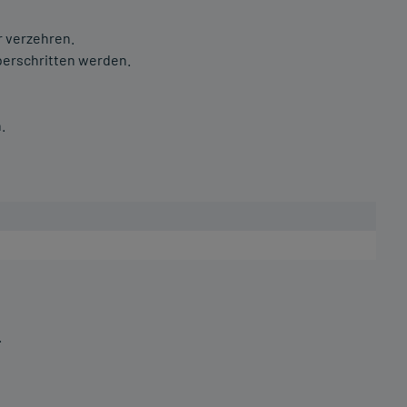
r verzehren.
berschritten werden.
.
.