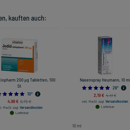
en, kauften auch:
tiopharm 200 µg Tabletten, 100
Nasenspray Heumann, 10 m
St
4.807692
26
*
4.9
10
*
2,19 €
4,41 €
4,99 €
6,72 €
inkl. MwSt.
zzgl.
Versandkosten
Lieferbar
kl. MwSt.
zzgl.
Versandkosten
Lieferbar