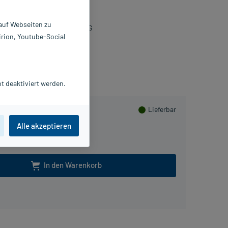
 St
082889
 auf Webseiten zu
örwag Pharma GmbH & Co. KG
irion, Youtube-Social
Beipackzettel als PDF
sHerzen sammeln
t deaktiviert werden.
Lieferbar
Alle akzeptieren
100 St
In den Warenkorb