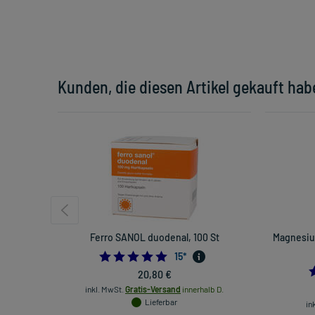
Kunden, die diesen Artikel gekauft hab
Ferro SANOL duodenal, 100 St
Magnesium
4.733333333333333
15
*
20,80 €
inkl. MwSt.
Gratis-Versand
innerhalb D.
Lieferbar
in