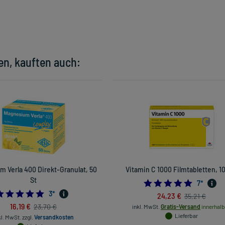
en, kauften auch:
 Verla 400 Direkt-Granulat, 50
Vitamin C 1000 Filmtabletten, 1
St
5.0
7
*
5.0
3
*
24,23 €
35,21 €
16,19 €
23,70 €
inkl. MwSt.
Gratis-Versand
innerhalb
Lieferbar
kl. MwSt.
zzgl.
Versandkosten