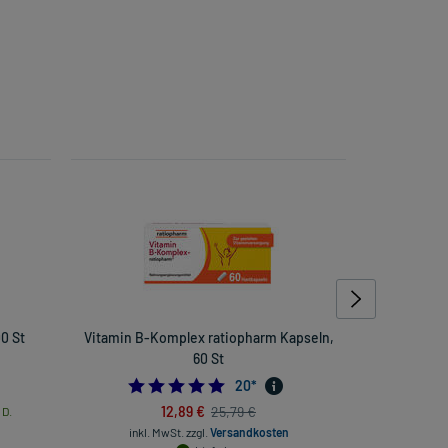
00 St
Vitamin B-Komplex ratiopharm Kapseln,
Imu
60 St
5.0
20
*
12,89 €
25,79 €
 D.
inkl
inkl. MwSt.
zzgl.
Versandkosten