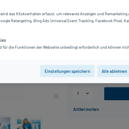
Inhalt:
20
PZN:
18
 wird das Klickverhalten erfasst, um relevante Anzeigen und Remarketing
Hersteller:
W
Google Retargeting, Bing Ads Universal Event Tracking, Facebook Pixel, Ka
Information:
9,64 €
UVP
11,25 €
97
Plu
kies
d für die Funktionen der Webseite unbedingt erforderlich und können nich
inkl. MwSt.
zzgl.
Versandkosten
Packungseinheit
Einstellungen speichern
Alle ablehnen
20 St
50 St