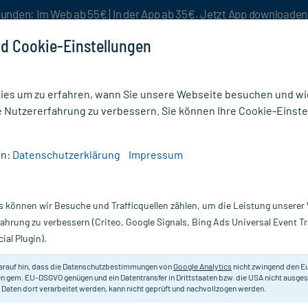
unden: Im Web ab 55€ | In der App ab 35€. Jetzt App downloade
d Cookie-Einstellungen
es um zu erfahren, wann Sie unsere Webseite besuchen und wie
e Nutzererfahrung zu verbessern. Sie können Ihre Cookie-Einste
nlösen
Rezeptur
Aktion %
en:
Datenschutzerklärung
Impressum
nkorot 25 mg Tabletten
s können wir Besuche und Trafficquellen zählen, um die Leistung unsere
Nur für kurze Zeit:
Gratis-Versand* ab 19€ Mindestbestellwert!
fahrung zu verbessern (Criteo, Google Signals, Bing Ads Universal Event 
ial Plugin).
St
arauf hin, dass die Datenschutzbestimmungen von
Google Analytics
nicht zwingend den E
Zinkpräparat zur Behandlung von 
n gem. EU-DSGVO genügen und ein Datentransfer in Drittstaaten bzw. die USA nicht ausg
 Daten dort verarbeitet werden, kann nicht geprüft und nachvollzogen werden.
Darreichung:
Ta