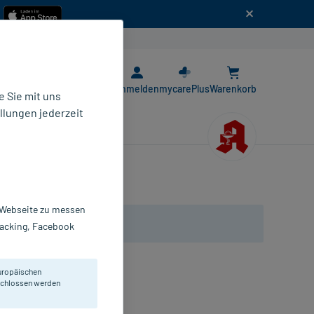
n
E-Rezept App
Anmelden
mycarePlus
Warenkorb
 Sie mit uns
llungen jederzeit
r Webseite zu messen
Tracking, Facebook
uropäischen
Zinkmangelzuständen.
eschlossen werden
bletten