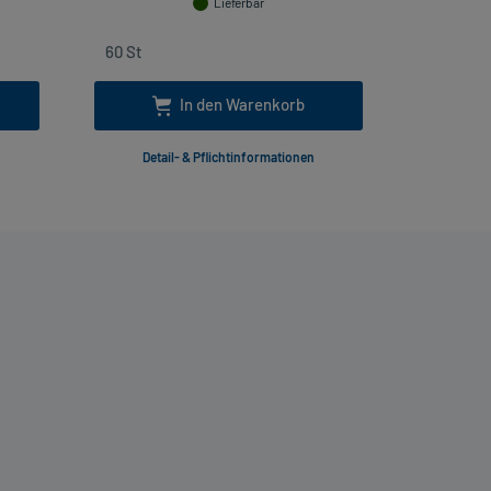
Lieferbar
In den Warenkorb
Detail- & Pflichtinformationen
Deta