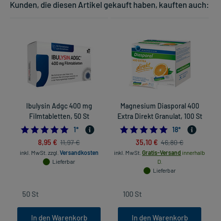
Kunden, die diesen Artikel gekauft haben, kauften auch:
Ibulysin Adgc 400 mg
Magnesium Diasporal 400
Filmtabletten, 50 St
Extra Direkt Granulat, 100 St
5.0
4.8888888888888
1
*
18
*
8,95 €
35,10 €
11,97 €
46,80 €
inkl. MwSt.
zzgl.
Versandkosten
inkl. MwSt.
Gratis-Versand
innerhalb
Lieferbar
D.
Lieferbar
In den Warenkorb
In den Warenkorb