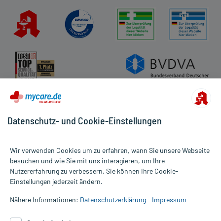
Datenschutz- und Cookie-Einstellungen
Wir verwenden Cookies um zu erfahren, wann Sie unsere Webseite
besuchen und wie Sie mit uns interagieren, um Ihre
Nutzererfahrung zu verbessern. Sie können Ihre Cookie-
Alle Preise gelten inkl. MwSt., ggf. zzgl. Versandkosten
Einstellungen jederzeit ändern.
Informationen auf dieser Website werden ausschließlich für
informative Zwecke zur Verfügung gestellt. Sie ersetzen keinesfalls
Nähere Informationen:
Datenschutzerklärung
Impressum
die Untersuchung und Behandlung durch einen Arzt. Bitte
beachten Sie, dass hierdurch weder Diagnosen gestellt noch