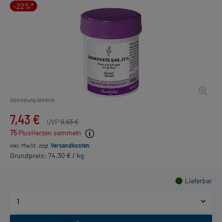
-22%*
Abbildung ähnlich
7,43 €
UVP
9,63 €
75
PlusHerzen sammeln
inkl. MwSt.
zzgl.
Versandkosten
Grundpreis: 74,30 € / kg
Lieferbar