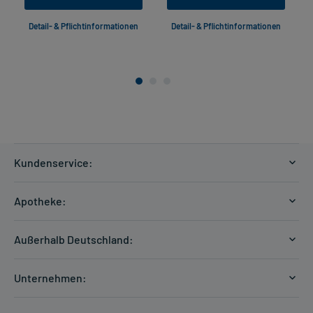
Detail- & Pflichtinformationen
Detail- & Pflichtinformationen
Kundenservice:
Versandkosten
Apotheke:
Zahlungsarten
Ratgeber
Kontakt
Außerhalb Deutschland:
E-Rezept
FAQ
Versandkosten Schweiz
Papierrezept einlösen
Hilfe
Unternehmen:
Formular anfordern
mycarePlus
Experten-Team
Arzneimittel-Check