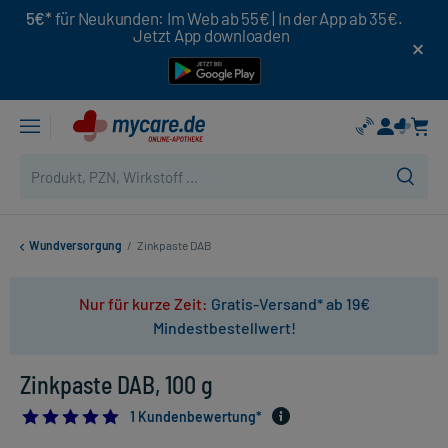
5€*
für Neukunden: Im Web ab 55€ | In der App ab 35€.
Jetzt App downloaden
Wundversorgung
/
Zinkpaste DAB
Nur für kurze Zeit:
Gratis-Versand* ab 19€
Mindestbestellwert!
Zinkpaste DAB, 100 g
5.0
1 Kundenbewertung*