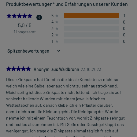
Produktbewertungen* und Erfahrungen unserer Kunden
5.0
5
1
4
0
5,0 / 5
3
0
1 insgesamt
2
0
1
0
5.0
Anonym aus Waldbronn
23.10.2023
Diese Zinkpaste hat für mich die ideale Konsistenz: nicht so
weich wie eine Salbe, aber auch nicht zu sehr austrocknend.
Gleichzeitig ist diese Zinkpaste nicht fettend. Ich trage sie auf
schlecht heilende Wunden mit einem jeweils frischen
Wattestäbchen auf, danach klebe ich ein Pflaster darüber,
damit nichts an die Kleidung geht. Die Reinigung der Wunde
nehme ich mit einem Feuchttuch vor, womit Zinkpaste sehr gut
und restlos abzunehmen ist. Mit Seife oder Duschgel klappt das
weniger gut. Ich trage die Zinkpaste einmal täglich frisch auf