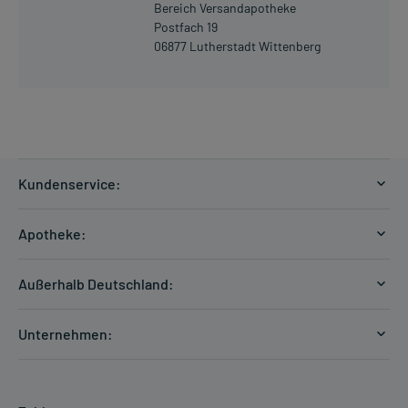
Bereich Versandapotheke
Postfach 19
06877 Lutherstadt Wittenberg
Kundenservice:
Versandkosten
Apotheke:
Zahlungsarten
Ratgeber
Kontakt
Außerhalb Deutschland:
E-Rezept
FAQ
Versandkosten Schweiz
Papierrezept einlösen
Hilfe
Unternehmen:
Formular anfordern
mycarePlus
Experten-Team
Arzneimittel-Check
Direktbestellung
Apotheken Kompetenz
Hausapotheken-Check