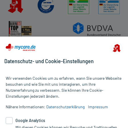
Datenschutz- und Cookie-Einstellungen
Wir verwenden Cookies um zu erfahren, wann Sie unsere Webseite
besuchen und wie Sie mit uns interagieren, um Ihre
Nutzererfahrung zu verbessern. Sie können Ihre Cookie-
Alle Preise gelten inkl. MwSt., ggf. zzgl. Versandkosten
Einstellungen jederzeit ändern.
Informationen auf dieser Website werden ausschließlich für
informative Zwecke zur Verfügung gestellt. Sie ersetzen keinesfalls
Nähere Informationen:
Datenschutzerklärung
Impressum
die Untersuchung und Behandlung durch einen Arzt. Bitte
beachten Sie, dass hierdurch weder Diagnosen gestellt noch
Google Analytics
Therapien eingeleitet werden können. | Diese Webseite benutzt
Google Analytics. Lesen Sie bitte dazu die wichtigen Hinweise in
Mit diesen Cookies können wir Besuche und Trafficquellen