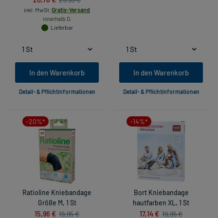
inkl. MwSt.
Gratis-Versand
innerhalb D.
Lieferbar
In den Warenkorb
In den Warenkorb
Detail- & Pflichtinformationen
Detail- & Pflichtinformationen
-20%*
-14%*
Ratioline Kniebandage
Bort Kniebandage
Größe M, 1 St
hautfarben XL, 1 St
15,96 €
17,14 €
19,95 €
19,95 €