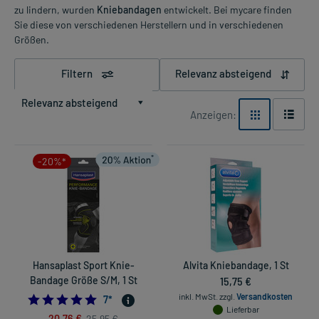
zu lindern, wurden
Kniebandagen
entwickelt. Bei mycare finden
Sie diese von verschiedenen Herstellern und in verschiedenen
Größen.
Filtern
Relevanz absteigend
Relevanz absteigend
Anzeigen:
-20%*
Hansaplast Sport Knie-
Alvita Kniebandage, 1 St
Bandage Größe S/M, 1 St
15,75 €
inkl. MwSt.
zzgl.
Versandkosten
4.857142857142857
7
*
Lieferbar
20,76 €
25,95 €