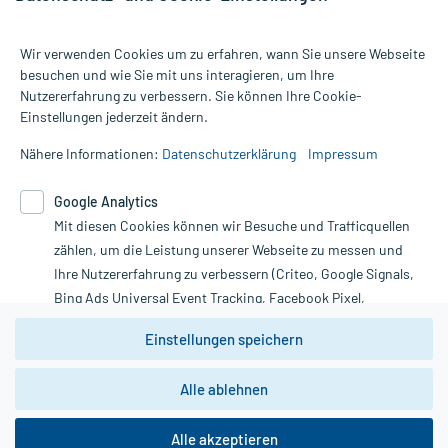
Wir verwenden Cookies um zu erfahren, wann Sie unsere Webseite
besuchen und wie Sie mit uns interagieren, um Ihre
Nutzererfahrung zu verbessern. Sie können Ihre Cookie-
Alle Preise gelten inkl. MwSt., ggf. zzgl. Versandkosten
Einstellungen jederzeit ändern.
Informationen auf dieser Website werden ausschließlich für
informative Zwecke zur Verfügung gestellt. Sie ersetzen keinesfalls
Nähere Informationen:
Datenschutzerklärung
Impressum
die Untersuchung und Behandlung durch einen Arzt. Bitte
beachten Sie, dass hierdurch weder Diagnosen gestellt noch
Google Analytics
Therapien eingeleitet werden können. | Diese Webseite benutzt
Google Analytics. Lesen Sie bitte dazu die wichtigen Hinweise in
Mit diesen Cookies können wir Besuche und Trafficquellen
unserer Datenschutzerklärung. Für den Widerruf einer Bestellung
zählen, um die Leistung unserer Webseite zu messen und
nutzen Sie das Formular:
Ihre Nutzererfahrung zu verbessern (Criteo, Google Signals,
Bing Ads Universal Event Tracking, Facebook Pixel,
Vertrag widerrufen
Youtube-Social Plugin).
Einstellungen speichern
Wir weisen darauf hin, dass die
Datenschutzbestimmungen von
Google Analytics
nicht
*Hinweise zu unseren Aktionen und Bewertungen
Alle ablehnen
zwingend den Europäischen Anforderungen gem. EU-
DSGVO genügen und ein Datentransfer in Drittstaaten bzw.
die USA nicht ausgeschlossen werden kann. Wie die
Alle akzeptieren
Daten dort verarbeitet werden, kann nicht geprüft und