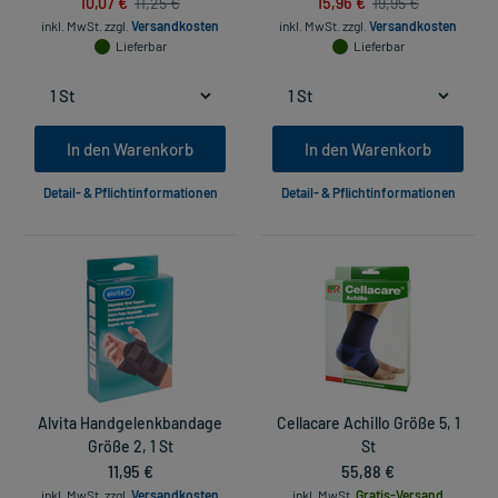
10,07 €
15,96 €
11,25 €
19,95 €
inkl. MwSt.
zzgl.
Versandkosten
inkl. MwSt.
zzgl.
Versandkosten
Lieferbar
Lieferbar
In den Warenkorb
In den Warenkorb
Detail- & Pflichtinformationen
Detail- & Pflichtinformationen
Alvita Handgelenkbandage
Cellacare Achillo Größe 5, 1
Größe 2, 1 St
St
11,95 €
55,88 €
inkl. MwSt.
zzgl.
Versandkosten
inkl. MwSt.
Gratis-Versand