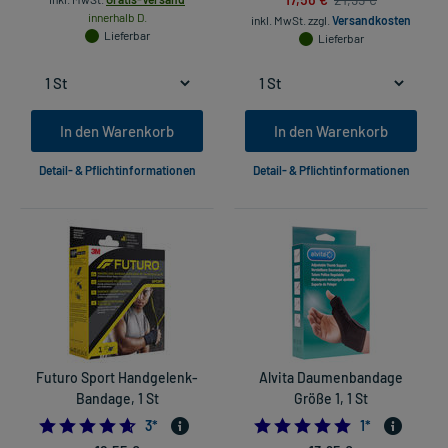
innerhalb D.
inkl. MwSt.
zzgl.
Versandkosten
Lieferbar
Lieferbar
In den Warenkorb
In den Warenkorb
Detail- & Pflichtinformationen
Detail- & Pflichtinformationen
Futuro Sport Handgelenk-
Alvita Daumenbandage
Bandage, 1 St
Größe 1, 1 St
4.666666666666667
5.0
3
*
1
*