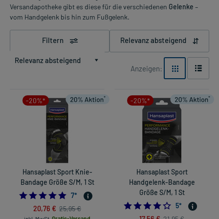
Versandapotheke gibt es diese für die verschiedenen
Gelenke
–
vom Handgelenk bis hin zum Fußgelenk.
Filtern
Relevanz absteigend
Relevanz absteigend
Anzeigen:
-20%*
-20%*
Hansaplast Sport Knie-
Hansaplast Sport
Bandage Größe S/M, 1 St
Handgelenk-Bandage
Größe S/M, 1 St
4.857142857142857
7
*
4.2
5
*
20,76 €
25,95 €
17,56 €
21,95 €
inkl. MwSt.
Gratis-Versand