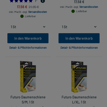
5.0
1
*
17,58 €
17,56 €
21,95 €
inkl. MwSt.
zzgl.
Versandkosten
Lieferbar
inkl. MwSt.
zzgl.
Versandkosten
Lieferbar
In den Warenkorb
In den Warenkorb
Detail- & Pflichtinformationen
Detail- & Pflichtinformationen
Futuro Daumenschiene
Futuro Daumenschiene
S/M, 1 St
L/XL, 1 St