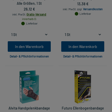
Alle Größen, 1 St
13,38 €
26,12 €
inkl. MwSt.
zzgl.
Versandkosten
Lieferbar
inkl. MwSt.
Gratis-Versand
innerhalb D.
Lieferbar
In den Warenkorb
In den Warenkorb
Detail- & Pflichtinformationen
Detail- & Pflichtinformationen
Alvita Handgelenkbandage
Futuro Ellenbogenbandage