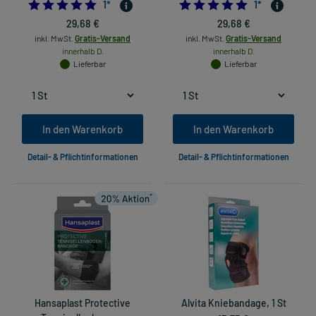
5.0
5.0
1
*
1
*
29,68 €
29,68 €
inkl. MwSt.
Gratis-Versand
inkl. MwSt.
Gratis-Versand
innerhalb D.
innerhalb D.
Lieferbar
Lieferbar
In den Warenkorb
In den Warenkorb
Detail- & Pflichtinformationen
Detail- & Pflichtinformationen
Hansaplast Protective
Alvita Kniebandage, 1 St