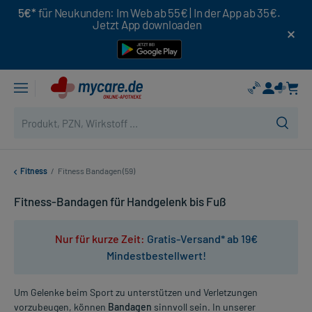
5€*
für Neukunden: Im Web ab 55€ | In der App ab 35€.
Jetzt App downloaden
Fitness
/
Fitness Bandagen (59)
Fitness-Bandagen für Handgelenk bis Fuß
Nur für kurze Zeit:
Gratis-Versand* ab 19€
Mindestbestellwert!
Um Gelenke beim Sport zu unterstützen und Verletzungen
vorzubeugen, können
Bandagen
sinnvoll sein. In unserer