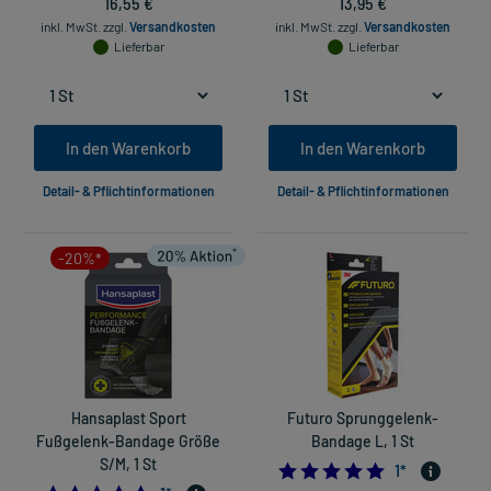
16,55 €
13,95 €
inkl. MwSt.
zzgl.
Versandkosten
inkl. MwSt.
zzgl.
Versandkosten
Lieferbar
Lieferbar
In den Warenkorb
In den Warenkorb
Detail- & Pflichtinformationen
Detail- & Pflichtinformationen
-20%*
Hansaplast Sport
Futuro Sprunggelenk-
Fußgelenk-Bandage Größe
Bandage L, 1 St
S/M, 1 St
5.0
1
*