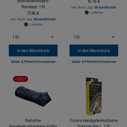
Tennisellenbogen-
15,75 €
Bandage, 1 St
inkl. MwSt.
zzgl.
Versandkosten
17,95 €
Lieferbar
inkl. MwSt.
zzgl.
Versandkosten
Lieferbar
In den Warenkorb
In den Warenkorb
Detail- & Pflichtinformationen
Detail- & Pflichtinformationen
-25%*
Ratioline
Futuro Handgelenkschiene
Handgelenkbandage Größe
links/rechts L, 1 St