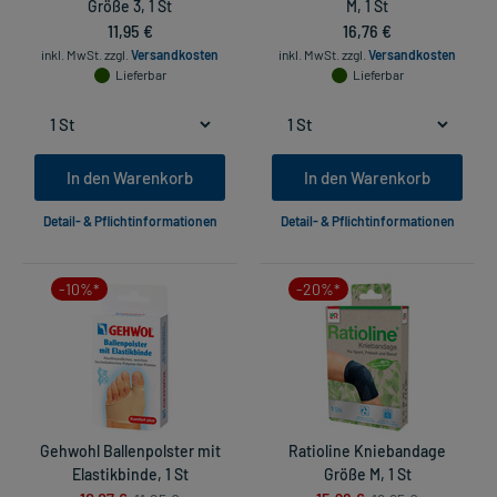
Größe 3, 1 St
M, 1 St
11,95 €
16,76 €
inkl. MwSt.
zzgl.
Versandkosten
inkl. MwSt.
zzgl.
Versandkosten
Lieferbar
Lieferbar
In den Warenkorb
In den Warenkorb
Detail- & Pflichtinformationen
Detail- & Pflichtinformationen
-10%*
-20%*
Gehwohl Ballenpolster mit
Ratioline Kniebandage
Elastikbinde, 1 St
Größe M, 1 St