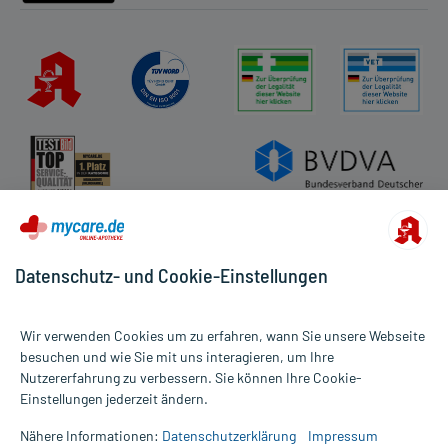
Datenschutz- und Cookie-Einstellungen
Wir verwenden Cookies um zu erfahren, wann Sie unsere Webseite
besuchen und wie Sie mit uns interagieren, um Ihre
Nutzererfahrung zu verbessern. Sie können Ihre Cookie-
Alle Preise gelten inkl. MwSt., ggf. zzgl. Versandkosten
Einstellungen jederzeit ändern.
Informationen auf dieser Website werden ausschließlich für
informative Zwecke zur Verfügung gestellt. Sie ersetzen keinesfalls
Nähere Informationen:
Datenschutzerklärung
Impressum
die Untersuchung und Behandlung durch einen Arzt. Bitte