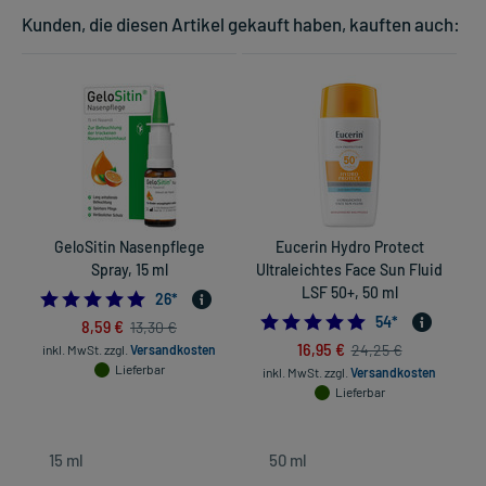
Kunden, die diesen Artikel gekauft haben, kauften auch:
GeloSitin Nasenpflege
Eucerin Hydro Protect
Spray, 15 ml
Ultraleichtes Face Sun Fluid
LSF 50+, 50 ml
4.846153846153846
26
*
4.9259259259259
54
*
8,59 €
13,30 €
16,95 €
24,25 €
inkl. MwSt.
zzgl.
Versandkosten
Lieferbar
inkl. MwSt.
zzgl.
Versandkosten
Lieferbar