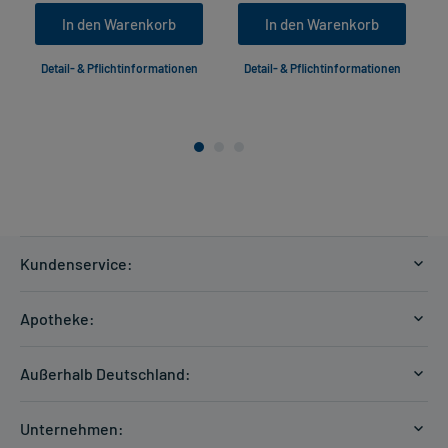
In den Warenkorb
In den Warenkorb
Detail- & Pflichtinformationen
Detail- & Pflichtinformationen
Kundenservice:
Versandkosten
Apotheke:
Zahlungsarten
Ratgeber
Kontakt
Außerhalb Deutschland:
E-Rezept
FAQ
Versandkosten Schweiz
Papierrezept einlösen
Hilfe
Unternehmen: