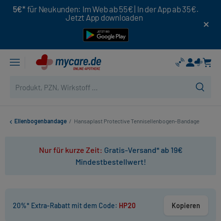
5€*
für Neukunden: Im Web ab 55€ | In der App ab 35€.
Jetzt App downloaden
Ellenbogenbandage
/
Hansaplast Protective Tennisellenbogen-Bandage
Nur für kurze Zeit:
Gratis-Versand* ab 19€
Mindestbestellwert!
20%* Extra-Rabatt mit dem Code:
HP20
Kopieren