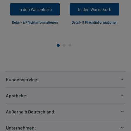
In den Warenkorb
In den Warenkorb
Detail- & Pflichtinformationen
Detail- & Pflichtinformationen
Kundenservice:
Versandkosten
Apotheke:
Zahlungsarten
Ratgeber
Kontakt
Außerhalb Deutschland:
E-Rezept
FAQ
Versandkosten Schweiz
Papierrezept einlösen
Hilfe
Unternehmen: