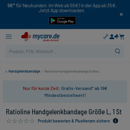
5€*
für Neukunden: Im Web ab 55€ | In der App ab 35€.
Jetzt App downloaden
Handgelenkbandage
/
Ratioline Handgelenkbandage Größe L
Nur für kurze Zeit:
Gratis-Versand* ab 19€
Mindestbestellwert!
Ratioline Handgelenkbandage Größe L, 1 St
Produkt bewerten & PlusHerzen sichern