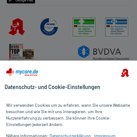
Datenschutz- und Cookie-Einstellungen
Wir verwenden Cookies um zu erfahren, wann Sie unsere Webseite
besuchen und wie Sie mit uns interagieren, um Ihre
Nutzererfahrung zu verbessern. Sie können Ihre Cookie-
Alle Preise gelten inkl. MwSt., ggf. zzgl. Versandkosten
Einstellungen jederzeit ändern.
Informationen auf dieser Website werden ausschließlich für
informative Zwecke zur Verfügung gestellt. Sie ersetzen keinesfalls
Nähere Informationen:
Datenschutzerklärung
Impressum