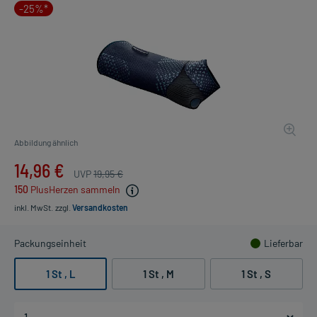
-25%*
Abbildung ähnlich
14,96 €
UVP
19,95 €
150
PlusHerzen sammeln
inkl. MwSt.
zzgl.
Versandkosten
Packungseinheit
Lieferbar
1 St , L
1 St , M
1 St , S