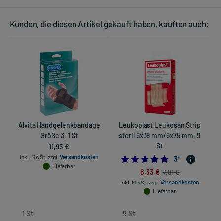
Kunden, die diesen Artikel gekauft haben, kauften auch:
Alvita Handgelenkbandage
Leukoplast Leukosan Strip
Größe 3, 1 St
steril 6x38 mm/6x75 mm, 9
11,95 €
St
inkl. MwSt.
zzgl.
Versandkosten
5.0
3
*
Lieferbar
6,33 €
7,91 €
inkl. MwSt.
zzgl.
Versandkosten
Lieferbar