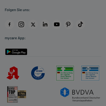
Kundenbewertungen
Folgen Sie uns:
AGB
Impressum
Datenschutz
Cookie-Einstellungen
mycare App:
Rückgabe/Widerruf
Barrierefreiheitserklärung