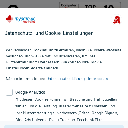
Datenschutz- und Cookie-Einstellungen
Für die Produkte der Kategorie Strophanthin wurden 3
Wir verwenden Cookies um zu erfahren, wann Sie unsere Webseite
Bewertungen mit durchschnittlich 5 von 5 Sternen abgegeben.
besuchen und wie Sie mit uns interagieren, um Ihre
Nutzererfahrung zu verbessern. Sie können Ihre Cookie-
Alle Preise gelten inkl. MwSt., ggf. zzgl. Versandkosten
Einstellungen jederzeit ändern.
Informationen auf dieser Website werden ausschließlich für
informative Zwecke zur Verfügung gestellt. Sie ersetzen keinesfalls
Nähere Informationen:
Datenschutzerklärung
Impressum
die Untersuchung und Behandlung durch einen Arzt. Bitte
beachten Sie, dass hierdurch weder Diagnosen gestellt noch
Google Analytics
Therapien eingeleitet werden können. | Diese Webseite benutzt
Mit diesen Cookies können wir Besuche und Trafficquellen
Google Analytics. Lesen Sie bitte dazu die wichtigen Hinweise in
unserer Datenschutzerklärung. Für den Widerruf einer Bestellung
zählen, um die Leistung unserer Webseite zu messen und
nutzen Sie das Formular:
Ihre Nutzererfahrung zu verbessern (Criteo, Google Signals,
Bing Ads Universal Event Tracking, Facebook Pixel,
Vertrag widerrufen
Youtube-Social Plugin).