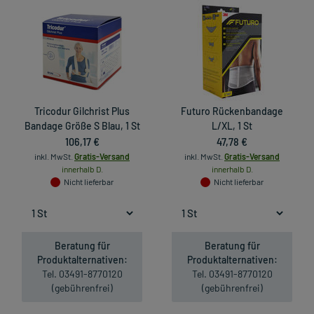
Tricodur Gilchrist Plus
Futuro Rückenbandage
Bandage Größe S Blau, 1 St
L/XL, 1 St
106,17 €
47,78 €
inkl. MwSt.
Gratis-Versand
inkl. MwSt.
Gratis-Versand
innerhalb D.
innerhalb D.
Nicht lieferbar
Nicht lieferbar
Beratung für
Beratung für
Produktalternativen:
Produktalternativen:
Tel. 03491-8770120
Tel. 03491-8770120
(gebührenfrei)
(gebührenfrei)