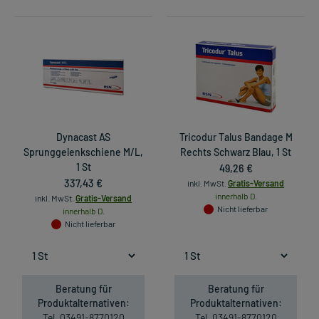
Dynacast AS
Tricodur Talus Bandage M
Sprunggelenkschiene M/L,
Rechts Schwarz Blau, 1 St
1 St
49,26 €
337,43 €
inkl. MwSt.
Gratis-Versand
innerhalb D.
inkl. MwSt.
Gratis-Versand
Nicht lieferbar
innerhalb D.
Nicht lieferbar
Beratung für
Beratung für
Produktalternativen:
Produktalternativen:
Tel. 03491-8770120
Tel. 03491-8770120