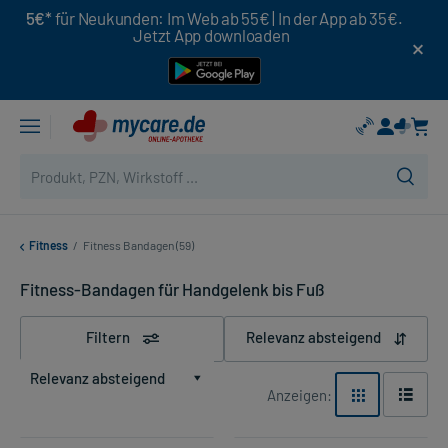
5€*
für Neukunden: Im Web ab 55€ | In der App ab 35€.
Jetzt App downloaden
Fitness
/
Fitness Bandagen (59)
Fitness-Bandagen für Handgelenk bis Fuß
Filtern
Relevanz absteigend
Relevanz absteigend
Anzeigen: