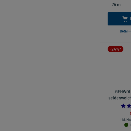
Detail-
-24%*
GEHWOL 
seidenweich
inkl. M