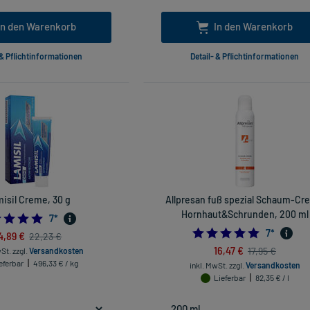
In den Warenkorb
In den Warenkorb
 & Pflichtinformationen
Detail- & Pflichtinformationen
isil Creme, 30 g
Allpresan fuß spezial Schaum-C
Hornhaut&Schrunden, 200 ml
5.0
7
*
4.8571428
7
*
4,89 €
22,23 €
16,47 €
17,95 €
wSt.
zzgl.
Versandkosten
eferbar
496,33 € / kg
inkl. MwSt.
zzgl.
Versandkosten
Lieferbar
82,35 € / l