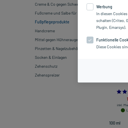
Marke
Creme & Co gegen Schweißfüße
Werbung
Fußcreme und Salbe für Diabetiker
In diesen Cookies
Sortieren
Rele
schalten (Criteo, 
Fußpflegeprodukte
Plugin, Emarsys).
Handcreme
-25%*
Mittel gegen Hühneraugen
Funktionelle Coo
Diese Cookies sin
Pinzetten & Nagelzubehör
Socken & Einlagen
Zehenschutz
Zehenspreizer
Eucerin Urea
inkl. M
L