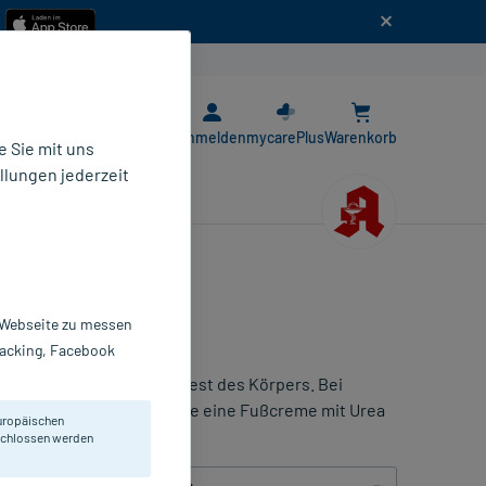
n
E-Rezept App
Anmelden
mycarePlus
Warenkorb
 Sie mit uns
llungen jederzeit
r Webseite zu messen
Tracking, Facebook
uso viel Pflege wie der Rest des Körpers. Bei
tes zu tun - beispielsweise eine Fußcreme mit Urea
uropäischen
eschlossen werden