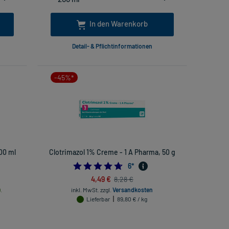
In den Warenkorb
Detail- & Pflichtinformationen
-45%*
000 ml
Clotrimazol 1% Creme - 1 A Pharma, 50 g
4.666666666666667
6
*
4,49 €
8,28 €
.
inkl. MwSt.
zzgl.
Versandkosten
Lieferbar
89,80 € / kg