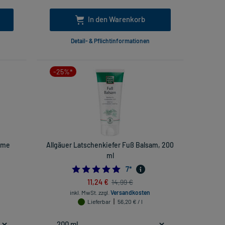
In den Warenkorb
Detail- & Pflichtinformationen
-25%*
reme
Allgäuer Latschenkiefer Fuß Balsam, 200
ml
57142857
4.857142857142857
7
*
11,24 €
14,99 €
inkl. MwSt.
zzgl.
Versandkosten
Lieferbar
56,20 € / l