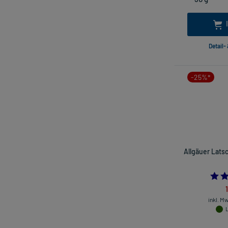
Detail-
-25%*
Allgäuer Lats
inkl. M