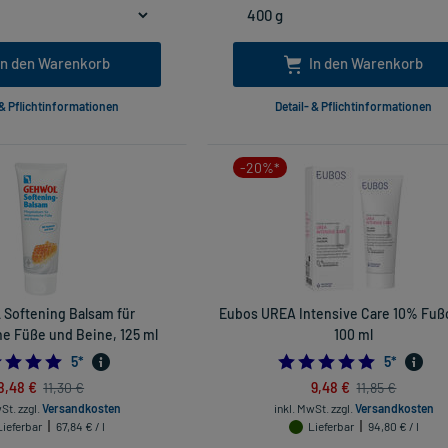
In den Warenkorb
In den Warenkorb
 & Pflichtinformationen
Detail- & Pflichtinformationen
-20%*
Softening Balsam für
Eubos UREA Intensive Care 10% Fuß
e Füße und Beine, 125 ml
100 ml
4.8
4.8
5
*
5
*
8,48 €
9,48 €
11,30 €
11,85 €
wSt.
zzgl.
Versandkosten
inkl. MwSt.
zzgl.
Versandkosten
Lieferbar
67,84 € / l
Lieferbar
94,80 € / l