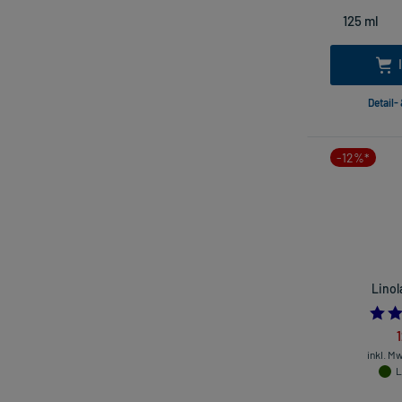
Detail-
-12%*
Linol
inkl. M
L