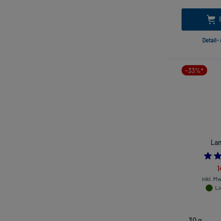
Detail-
-33%*
Lam
1
inkl. M
Li