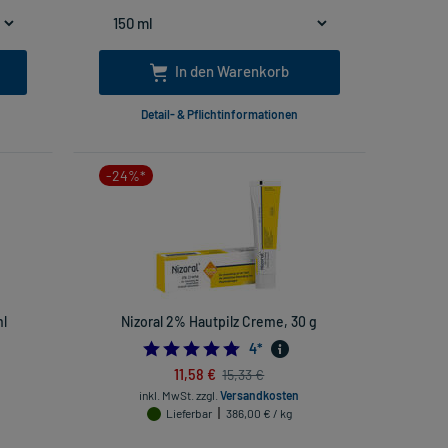
In den Warenkorb
Detail- & Pflichtinformationen
-24%*
ml
Nizoral 2% Hautpilz Creme, 30 g
4.75
4
*
11,58 €
15,33 €
inkl. MwSt.
zzgl.
Versandkosten
Lieferbar
386,00 € / kg