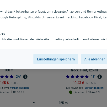
Darreichung
 wird das Klickverhalten erfasst, um relevante Anzeigen und Remarketing
vanz absteigend
Produkte pro Seite:
24
Google Retargeting, Bing Ads Universal Event Tracking, Facebook Pixel, Ka
-19%*
kies
d für die Funktionen der Webseite unbedingt erforderlich und können nich
Einstellungen speichern
Alle ablehnen
Repair 10% Urea Fußcreme,
Allpresan fuß spezial Schaum-Crem
100 ml
trock. Haut, 125 ml
4.833333333333333
4.944444
24
*
18
*
11,95 €
10,43 €
15,95 €
12,95 €
wSt.
zzgl.
Versandkosten
inkl. MwSt.
zzgl.
Versandkosten
ieferbar
119,50 € / l
Lieferbar
83,44 € / l