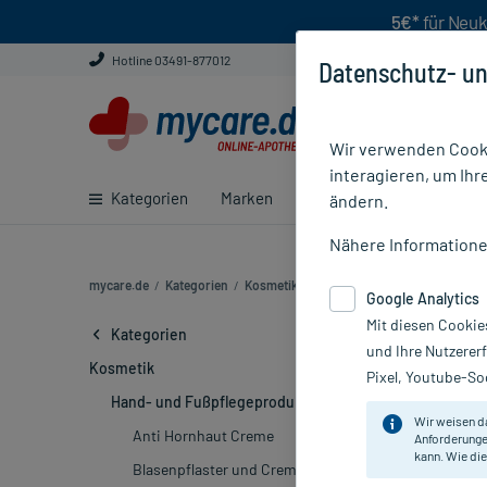
5€*
für Neuk
Hotline 03491-877012
Datenschutz- un
Wir verwenden Cooki
interagieren, um Ihr
Kategorien
Marken
Ratgeber
E-Rezept ei
ändern.
Nähere Information
mycare.de
/
Kategorien
/
Kosmetik
/
Hand- und Fußpflegeprodukte
Google Analytics
Mit diesen Cookie
Fußpflegepr
Kategorien
und Ihre Nutzerer
Kosmetik
Pixel, Youtube-Soc
Die
Füße
werde
Hand- und Fußpflegeprodukte
mycare finden
Wir weisen d
Anti Hornhaut Creme
oder eine Schr
Anforderunge
kann. Wie die
Blasenpflaster und Cremes