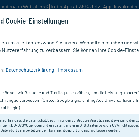
unden: Im Web ab 55€ | In der App ab 35€. Jetzt App downloade
d Cookie-Einstellungen
es um zu erfahren, wann Sie unsere Webseite besuchen und wie
e Nutzererfahrung zu verbessern. Sie können Ihre Cookie-Einste
nlösen
Rezeptur
Aktion %
en:
Datenschutzerklärung
Impressum
/
Fußpflegeprodukte (203)
s können wir Besuche und Trafficquellen zählen, um die Leistung unsere
odukte
fahrung zu verbessern (Criteo, Google Signals, Bing Ads Universal Event 
ial Plugin).
n oftmals in der Pflege vernachlässigt, dabei benötigen sie gena
 Sie verschiedene
Fußpflegeprodukte
, um Ihren Füßen etwas Gu
arauf hin, dass die Datenschutzbestimmungen von
Google Analytics
nicht zwingend den E
unden Salbe.
n gem. EU-DSGVO genügen und ein Datentransfer in Drittstaaten bzw. die USA nicht ausg
 Daten dort verarbeitet werden, kann nicht geprüft und nachvollzogen werden.