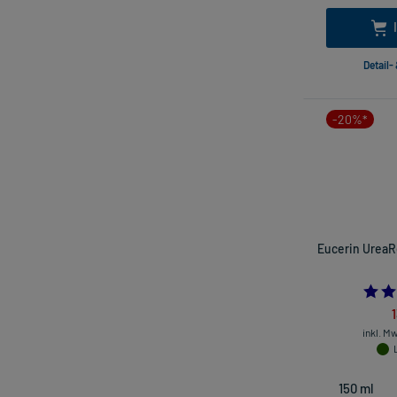
Detail-
-20%*
Eucerin UreaR
inkl. M