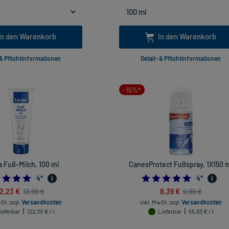
In den Warenkorb
In den Warenkorb
 & Pflichtinformationen
Detail- & Pflichtinformationen
-16%*
a Fuß-Milch, 100 ml
CanesProtect Fußspray, 1X150 
5.0
5.0
4
*
4
*
12,23 €
8,39 €
13,99 €
9,99 €
wSt.
zzgl.
Versandkosten
inkl. MwSt.
zzgl.
Versandkosten
ieferbar
122,30 € / l
Lieferbar
55,93 € / l