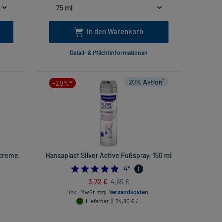
In den Warenkorb
Detail- & Pflichtinformationen
-20%*
creme,
Hansaplast Silver Active Fußspray, 150 ml
5.0
4
*
3,72 €
4,65 €
inkl. MwSt.
zzgl.
Versandkosten
Lieferbar
24,80 € / l