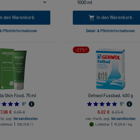
In den Warenkorb
In den Warenkorb
 & Pflichtinformationen
Detail- & Pflichtinformationen
-27%*
a Skin Food, 75 ml
Gehwol Fussbad, 400 g
5.0
5.0
6
*
5
*
7,96 €
6,02 €
9,95 €
8,25 €
wSt.
zzgl.
Versandkosten
inkl. MwSt.
zzgl.
Versandkosten
ieferbar
106,13 € / l
Lieferbar
15,05 € / kg