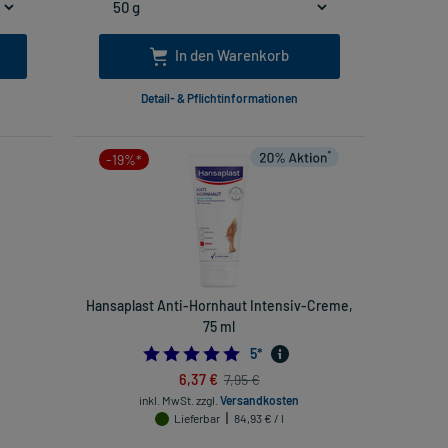
In den Warenkorb
Detail- & Pflichtinformationen
-19%*
Hansaplast Anti-Hornhaut Intensiv-Creme,
75 ml
4.8
5
*
6,37 €
7,95 €
inkl. MwSt.
zzgl.
Versandkosten
Lieferbar
84,93 € / l