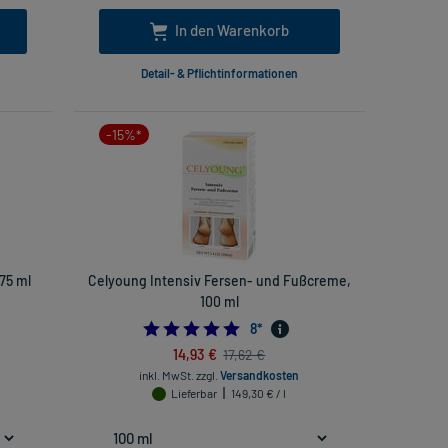
In den Warenkorb
Detail- & Pflichtinformationen
-15%*
75 ml
Celyoung Intensiv Fersen- und Fußcreme,
100 ml
4.875
8
*
14,93 €
17,62 €
inkl. MwSt.
zzgl.
Versandkosten
Lieferbar
149,30 € / l