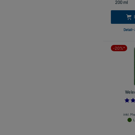
Detail-
-20%*
Weled
inkl. M
L