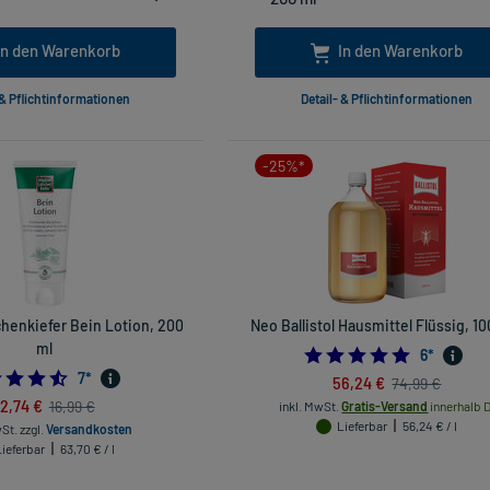
In den Warenkorb
In den Warenkorb
 & Pflichtinformationen
Detail- & Pflichtinformationen
-25%*
chenkiefer Bein Lotion, 200
Neo Ballistol Hausmittel Flüssig, 1
ml
5.0
6
*
4.571428571428571
7
*
56,24 €
74,99 €
12,74 €
16,99 €
inkl. MwSt.
Gratis-Versand
innerhalb D
Lieferbar
56,24 € / l
wSt.
zzgl.
Versandkosten
Lieferbar
63,70 € / l