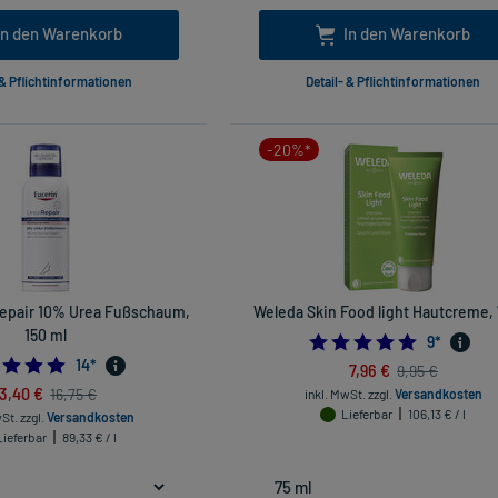
In den Warenkorb
In den Warenkorb
 & Pflichtinformationen
Detail- & Pflichtinformationen
-20%*
epair 10% Urea Fußschaum,
Weleda Skin Food light Hautcreme, 
150 ml
5.0
9
*
5.0
14
*
7,96 €
9,95 €
13,40 €
16,75 €
inkl. MwSt.
zzgl.
Versandkosten
Lieferbar
106,13 € / l
wSt.
zzgl.
Versandkosten
Lieferbar
89,33 € / l