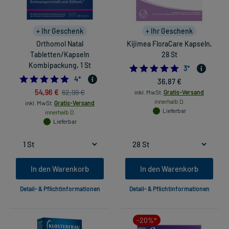
+ Ihr Geschenk
+ Ihr Geschenk
Orthomol Natal
Kijimea FloraCare Kapseln,
Tabletten/Kapseln
28 St
Kombipackung, 1 St
5.0
3
*
5.0
4
*
36,87 €
54,96 €
62,99 €
inkl. MwSt.
Gratis-Versand
innerhalb D.
inkl. MwSt.
Gratis-Versand
Lieferbar
innerhalb D.
Lieferbar
In den Warenkorb
In den Warenkorb
Detail- & Pflichtinformationen
Detail- & Pflichtinformationen
-20%*