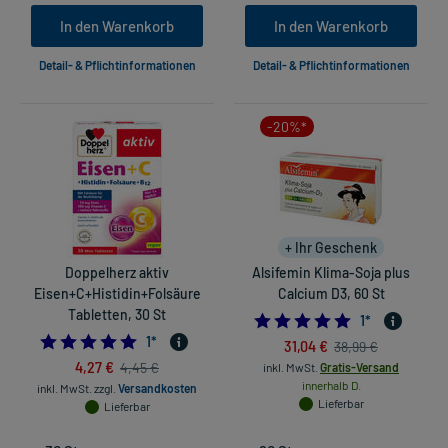
In den Warenkorb
In den Warenkorb
Detail- & Pflichtinformationen
Detail- & Pflichtinformationen
-20%*
+ Ihr Geschenk
Doppelherz aktiv
Alsifemin Klima-Soja plus
Eisen+C+Histidin+Folsäure
Calcium D3, 60 St
Tabletten, 30 St
5.0
1
*
5.0
1
*
31,04 €
38,99 €
4,27 €
4,45 €
inkl. MwSt.
Gratis-Versand
innerhalb D.
inkl. MwSt.
zzgl.
Versandkosten
Lieferbar
Lieferbar