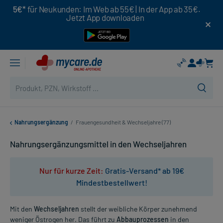
5€*
für Neukunden: Im Web ab 55€ | In der App ab 35€.
Jetzt App downloaden
Nahrungsergänzung
/
Frauengesundheit & Wechseljahre (77)
Nahrungsergänzungsmittel in den Wechseljahren
Nur für kurze Zeit:
Gratis-Versand* ab 19€
Mindestbestellwert!
Mit den
Wechseljahren
stellt der weibliche Körper zunehmend
weniger Östrogen her. Das führt zu
Abbauprozessen
in den