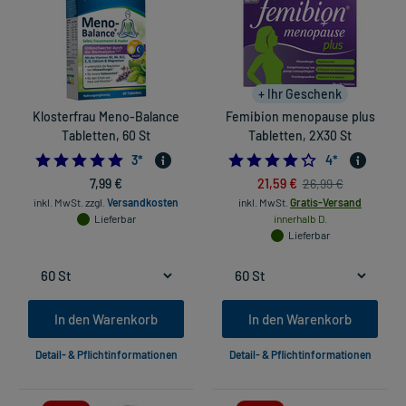
+ Ihr Geschenk
Klosterfrau Meno-Balance
Femibion menopause plus
Tabletten, 60 St
Tabletten, 2X30 St
5.0
4.25
3
*
4
*
7,99 €
21,59 €
26,99 €
inkl. MwSt.
zzgl.
Versandkosten
inkl. MwSt.
Gratis-Versand
Lieferbar
innerhalb D.
Lieferbar
In den Warenkorb
In den Warenkorb
Detail- & Pflichtinformationen
Detail- & Pflichtinformationen