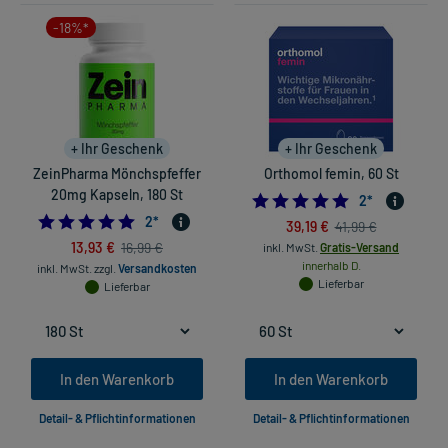
-18%*
+ Ihr Geschenk
+ Ihr Geschenk
ZeinPharma Mönchspfeffer
Orthomol femin, 60 St
20mg Kapseln, 180 St
5.0
2
*
5.0
2
*
39,19 €
41,99 €
13,93 €
16,99 €
inkl. MwSt.
Gratis-Versand
innerhalb D.
inkl. MwSt.
zzgl.
Versandkosten
Lieferbar
Lieferbar
In den Warenkorb
In den Warenkorb
Detail- & Pflichtinformationen
Detail- & Pflichtinformationen