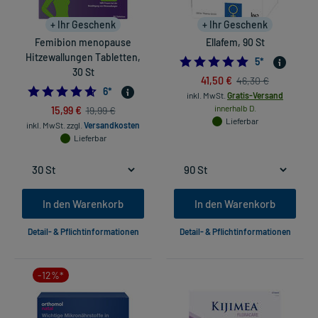
+ Ihr Geschenk
+ Ihr Geschenk
Femibion menopause
Ellafem, 90 St
Hitzewallungen Tabletten,
5.0
5
*
30 St
41,50 €
46,30 €
4.666666666666667
6
*
inkl. MwSt.
Gratis-Versand
15,99 €
innerhalb D.
19,99 €
Lieferbar
inkl. MwSt.
zzgl.
Versandkosten
Lieferbar
In den Warenkorb
In den Warenkorb
Detail- & Pflichtinformationen
Detail- & Pflichtinformationen
-12%*