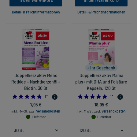
In den Warenkorb
In den Warenkorb
Detail- & Pflichtinformationen
Detail- & Pflichtinformationen
+ Ihr Geschenk
Doppelherz aktiv Meno
Doppelherz aktiv Mama
Rotklee + Nachtkerzenöl +
plus+ mit DHA und Folsäure
Biotin, 30 St
Kapseln, 120 St
5.0
5.0
1
*
1
*
7,95 €
18,95 €
inkl. MwSt.
zzgl.
Versandkosten
inkl. MwSt.
zzgl.
Versandkosten
Lieferbar
Lieferbar