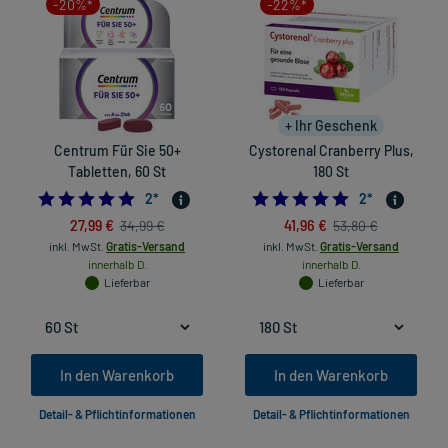
-20%*
-22%*
+ Ihr Geschenk
Centrum Für Sie 50+
Cystorenal Cranberry Plus,
Tabletten, 60 St
180 St
5.0
5.0
2
*
2
*
27,99 €
41,96 €
34,99 €
53,80 €
inkl. MwSt.
Gratis-Versand
inkl. MwSt.
Gratis-Versand
innerhalb D.
innerhalb D.
Lieferbar
Lieferbar
In den Warenkorb
In den Warenkorb
Detail- & Pflichtinformationen
Detail- & Pflichtinformationen