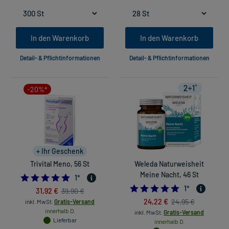
In den Warenkorb
In den Warenkorb
Detail- & Pflichtinformationen
Detail- & Pflichtinformationen
-20%*
+ Ihr Geschenk
Trivital Meno, 56 St
Weleda Naturweisheit
Meine Nacht, 46 St
5.0
1
*
5.0
1
*
31,92 €
39,90 €
24,22 €
24,95 €
inkl. MwSt.
Gratis-Versand
innerhalb D.
inkl. MwSt.
Gratis-Versand
Lieferbar
innerhalb D.