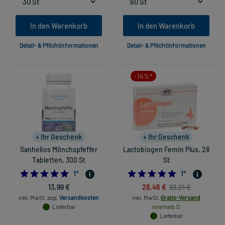
In den Warenkorb
In den Warenkorb
Detail- & Pflichtinformationen
Detail- & Pflichtinformationen
-14%*
+ Ihr Geschenk
+ Ihr Geschenk
Sanhelios Mönchspfeffer
Lactobiogen Femin Plus, 28
Tabletten, 300 St
St
5.0
5.0
1
*
1
*
13,99 €
28,46 €
33,21 €
inkl. MwSt.
zzgl.
Versandkosten
inkl. MwSt.
Gratis-Versand
Lieferbar
innerhalb D.
Lieferbar