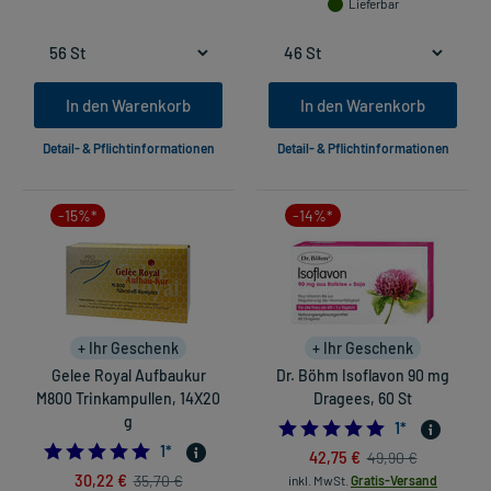
Lieferbar
In den Warenkorb
In den Warenkorb
Detail- & Pflichtinformationen
Detail- & Pflichtinformationen
-15%*
-14%*
+ Ihr Geschenk
+ Ihr Geschenk
Gelee Royal Aufbaukur
Dr. Böhm Isoflavon 90 mg
M800 Trinkampullen, 14X20
Dragees, 60 St
g
5.0
1
*
5.0
1
*
42,75 €
49,90 €
30,22 €
35,70 €
inkl. MwSt.
Gratis-Versand