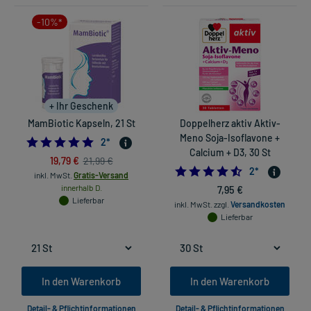
-10%*
+ Ihr Geschenk
MamBiotic Kapseln, 21 St
Doppelherz aktiv Aktiv-
Meno Soja-Isoflavone +
5.0
2
*
Calcium + D3, 30 St
19,79 €
21,99 €
4.5
2
*
inkl. MwSt.
Gratis-Versand
innerhalb D.
7,95 €
Lieferbar
inkl. MwSt.
zzgl.
Versandkosten
Lieferbar
In den Warenkorb
In den Warenkorb
Detail- & Pflichtinformationen
Detail- & Pflichtinformationen