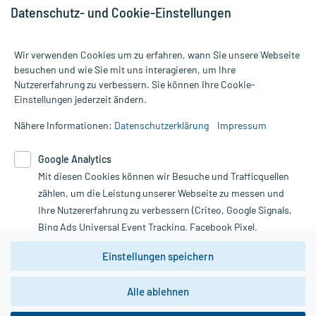
Datenschutz- und Cookie-Einstellungen
Wir verwenden Cookies um zu erfahren, wann Sie unsere Webseite
besuchen und wie Sie mit uns interagieren, um Ihre
Nutzererfahrung zu verbessern. Sie können Ihre Cookie-
Alle Preise gelten inkl. MwSt., ggf. zzgl. Versandkosten
Einstellungen jederzeit ändern.
Informationen auf dieser Website werden ausschließlich für
informative Zwecke zur Verfügung gestellt. Sie ersetzen keinesfalls
Nähere Informationen:
Datenschutzerklärung
Impressum
die Untersuchung und Behandlung durch einen Arzt. Bitte
beachten Sie, dass hierdurch weder Diagnosen gestellt noch
Google Analytics
Therapien eingeleitet werden können. | Diese Webseite benutzt
Google Analytics. Lesen Sie bitte dazu die wichtigen Hinweise in
Mit diesen Cookies können wir Besuche und Trafficquellen
unserer Datenschutzerklärung. Für den Widerruf einer Bestellung
zählen, um die Leistung unserer Webseite zu messen und
nutzen Sie das Formular:
Ihre Nutzererfahrung zu verbessern (Criteo, Google Signals,
Bing Ads Universal Event Tracking, Facebook Pixel,
Vertrag widerrufen
Youtube-Social Plugin).
Einstellungen speichern
Wir weisen darauf hin, dass die
Datenschutzbestimmungen von
Google Analytics
nicht
*Hinweise zu unseren Aktionen und Bewertungen
Alle ablehnen
zwingend den Europäischen Anforderungen gem. EU-
DSGVO genügen und ein Datentransfer in Drittstaaten bzw.