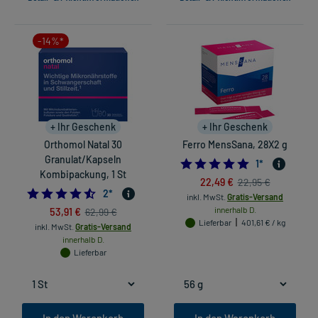
-14%*
+ Ihr Geschenk
+ Ihr Geschenk
Orthomol Natal 30
Ferro MensSana, 28X2 g
Granulat/Kapseln
5.0
1
*
Kombipackung, 1 St
22,49 €
22,95 €
4.5
2
*
inkl. MwSt.
Gratis-Versand
53,91 €
innerhalb D.
62,99 €
Lieferbar
401,61 € / kg
inkl. MwSt.
Gratis-Versand
innerhalb D.
Lieferbar