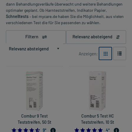
dann Behandlungsverläufe überwacht und weitere Behandlungen
optimaler geplant. Ob Harnteststreifen, Indikator Papier,
Schnelltests
– bei mycare.de haben Sie die Möglichkeit, aus vielen
verschiedenen Test die für Sie passenden zu wählen.
Filtern
Relevanz absteigend
Relevanz absteigend
Anzeigen:
Combur 9 Test
Combur 5 Test HC
Teststreifen, 50 St
Teststreifen, 10 St
4.555555555555555
5.0
9
*
4
*