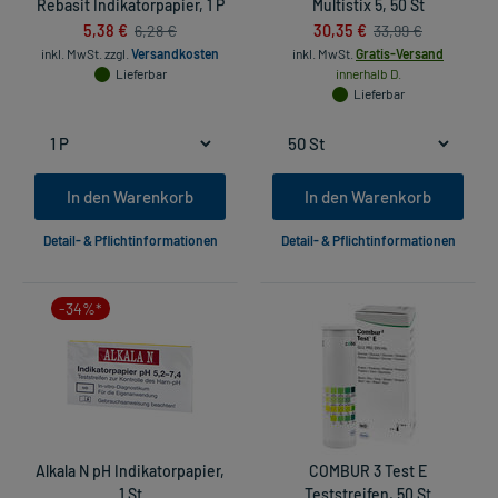
Rebasit Indikatorpapier, 1 P
Multistix 5, 50 St
5,38 €
30,35 €
6,28 €
33,99 €
inkl. MwSt.
zzgl.
Versandkosten
inkl. MwSt.
Gratis-Versand
Lieferbar
innerhalb D.
Lieferbar
In den Warenkorb
In den Warenkorb
Detail- & Pflichtinformationen
Detail- & Pflichtinformationen
-34%*
Alkala N pH Indikatorpapier,
COMBUR 3 Test E
1 St
Teststreifen, 50 St