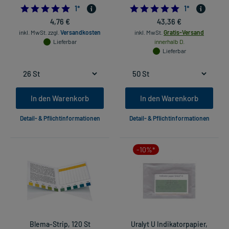
5.0
5.0
1
*
1
*
4,76 €
43,36 €
inkl. MwSt.
zzgl.
Versandkosten
inkl. MwSt.
Gratis-Versand
Lieferbar
innerhalb D.
Lieferbar
In den Warenkorb
In den Warenkorb
Detail- & Pflichtinformationen
Detail- & Pflichtinformationen
-10%*
Blema-Strip, 120 St
Uralyt U Indikatorpapier,