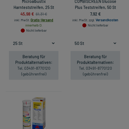
Microalbustix
COMBISCREEN Glucose
Harnteststreifen, 25 St
Plus Teststreifen, 50 St
45,98 €
7,92 €
61,31 €
inkl. MwSt.
Gratis-Versand
inkl. MwSt.
zzgl.
Versandkosten
innerhalb D.
Nicht lieferbar
Nicht lieferbar
Beratung für
Beratung für
Produktalternativen:
Produktalternativen:
Tel. 03491-8770120
Tel. 03491-8770120
(gebührenfrei)
(gebührenfrei)