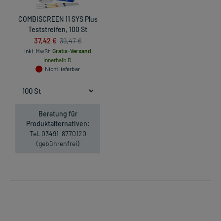
COMBISCREEN 11 SYS Plus
Teststreifen, 100 St
37,42 €
39,47 €
inkl. MwSt.
Gratis-Versand
innerhalb D.
Nicht lieferbar
Beratung für
Produktalternativen:
Tel. 03491-8770120
(gebührenfrei)