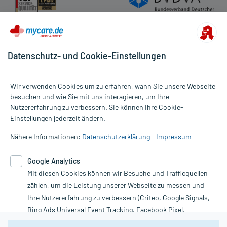
Datenschutz- und Cookie-Einstellungen
Wir verwenden Cookies um zu erfahren, wann Sie unsere Webseite
besuchen und wie Sie mit uns interagieren, um Ihre
Nutzererfahrung zu verbessern. Sie können Ihre Cookie-
Alle Preise gelten inkl. MwSt., ggf. zzgl. Versandkosten
Einstellungen jederzeit ändern.
Informationen auf dieser Website werden ausschließlich für
informative Zwecke zur Verfügung gestellt. Sie ersetzen keinesfalls
Nähere Informationen:
Datenschutzerklärung
Impressum
die Untersuchung und Behandlung durch einen Arzt. Bitte
beachten Sie, dass hierdurch weder Diagnosen gestellt noch
Google Analytics
Therapien eingeleitet werden können. | Diese Webseite benutzt
Google Analytics. Lesen Sie bitte dazu die wichtigen Hinweise in
Mit diesen Cookies können wir Besuche und Trafficquellen
unserer Datenschutzerklärung. Für den Widerruf einer Bestellung
zählen, um die Leistung unserer Webseite zu messen und
nutzen Sie das Formular:
Ihre Nutzererfahrung zu verbessern (Criteo, Google Signals,
Bing Ads Universal Event Tracking, Facebook Pixel,
Vertrag widerrufen
Youtube-Social Plugin).