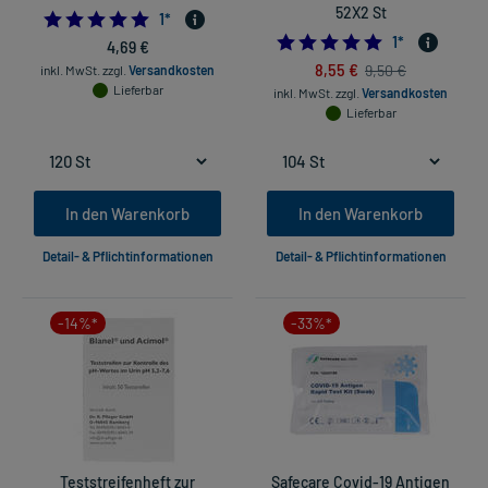
52X2 St
5.0
1
*
5.0
1
*
4,69 €
8,55 €
9,50 €
inkl. MwSt.
zzgl.
Versandkosten
Lieferbar
inkl. MwSt.
zzgl.
Versandkosten
Lieferbar
In den Warenkorb
In den Warenkorb
Detail- & Pflichtinformationen
Detail- & Pflichtinformationen
-14%*
-33%*
Teststreifenheft zur
Safecare Covid-19 Antigen