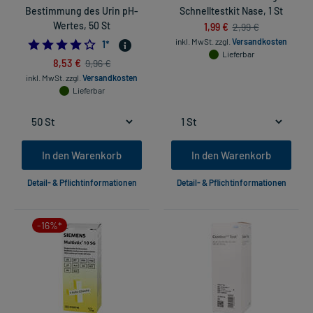
Bestimmung des Urin pH-
Schnelltestkit Nase, 1 St
Wertes, 50 St
1,99 €
2,99 €
inkl. MwSt.
zzgl.
Versandkosten
4.0
1
*
Lieferbar
8,53 €
9,96 €
inkl. MwSt.
zzgl.
Versandkosten
Lieferbar
In den Warenkorb
In den Warenkorb
Detail- & Pflichtinformationen
Detail- & Pflichtinformationen
-16%*