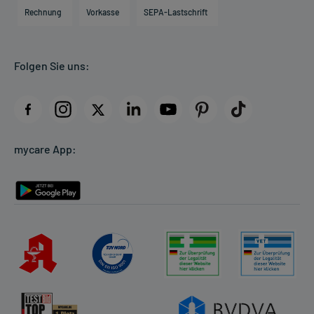
Engagement
Direktabrechnung PKV
Rechnung
Vorkasse
SEPA-Lastschrift
Partner
Apotheke vor Ort
Kundenbewertungen
Folgen Sie uns:
AGB
Impressum
Datenschutz
Cookie-Einstellungen
mycare App:
Rückgabe/Widerruf
Barrierefreiheitserklärung