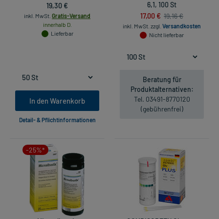
19,30 €
6,1, 100 St
17,00 €
19,16 €
inkl. MwSt.
Gratis-Versand
innerhalb D.
inkl. MwSt.
zzgl.
Versandkosten
Lieferbar
Nicht lieferbar
Beratung für
Produktalternativen:
Tel. 03491-8770120
In den Warenkorb
(gebührenfrei)
Detail- & Pflichtinformationen
-25%*