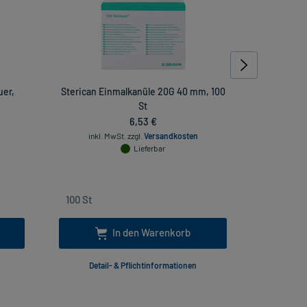
uer,
Sterican Einmalkanüle 20G 40 mm, 100
Injekt Sol
St
6,53 €
inkl. MwSt.
zzgl.
Versandkosten
Lieferbar
inkl
In den Warenkorb
Detail- & Pflichtinformationen
Deta