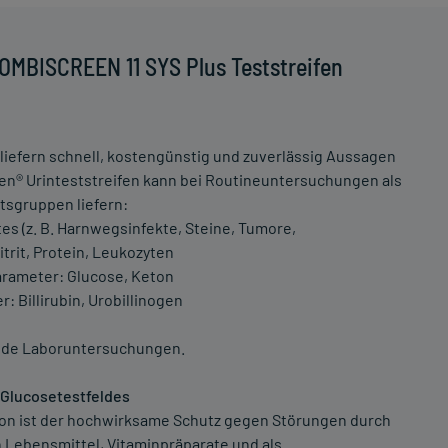
OMBISCREEN 11 SYS Plus Teststreifen
 liefern schnell, kostengünstig und zuverlässig Aussagen
n® Urinteststreifen kann bei Routineuntersuchungen als
tsgruppen liefern:
es (z. B. Harnwegsinfekte, Steine, Tumore,
trit, Protein, Leukozyten
arameter: Glucose, Keton
 Billirubin, Urobillinogen
ende Laboruntersuchungen.
 Glucosetestfeldes
icon ist der hochwirksame Schutz gegen Störungen durch
h Lebensmittel, Vitaminpräparate und als