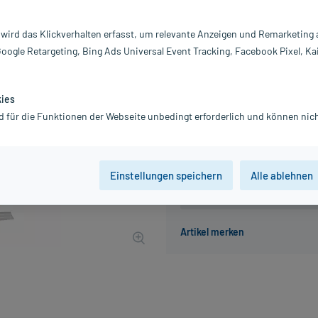
Inhalt:
10
PZN:
00
 wird das Klickverhalten erfasst, um relevante Anzeigen und Remarketing
Hersteller:
A
Google Retargeting, Bing Ads Universal Event Tracking, Facebook Pixel, Ka
37,42 €
UVP
39,47 €
375
inkl. MwSt.
Gratis-Versand
innerhalb D.
kies
Beschaffungskosten: 6,50 €
d für die Funktionen der Webseite unbedingt erforderlich und können nich
Einstellungen speichern
Alle ablehnen
Der Artikel ist momentan nicht
Beratung für Produktalternat