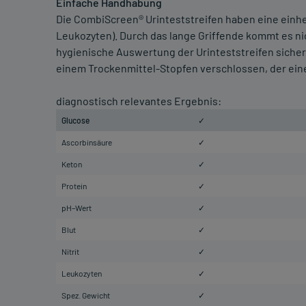
Einfache Handhabung
Die CombiScreen® Urinteststreifen haben eine einhei
Leukozyten). Durch das lange Griffende kommt es ni
hygienische Auswertung der Urinteststreifen sicherg
einem Trockenmittel-Stopfen verschlossen, der ei
diagnostisch relevantes Ergebnis:
Glucose
✓
Ascorbinsäure
✓
Keton
✓
Protein
✓
pH–Wert
✓
Blut
✓
Nitrit
✓
Leukozyten
✓
Spez. Gewicht
✓