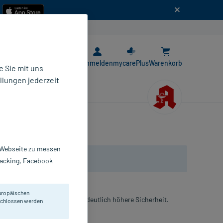
n
E-Rezept App
Anmelden
mycarePlus
Warenkorb
 Sie mit uns
llungen jederzeit
r Webseite zu messen
Tracking, Facebook
uropäischen
 Ascorbinsäureschutzes eine deutlich höhere Sicherheit.
eschlossen werden
ststreifen