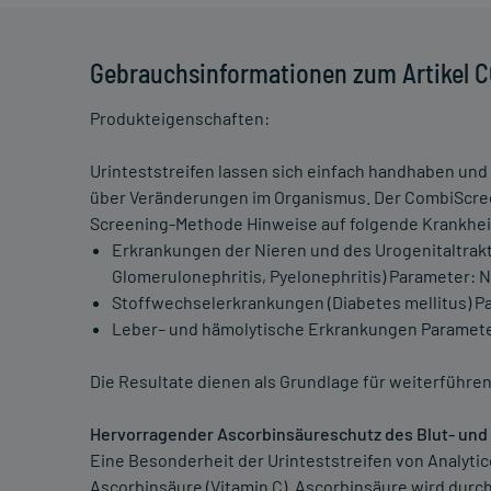
Gebrauchsinformationen zum Artikel C
Produkteigenschaften:
Urinteststreifen lassen sich einfach handhaben und
über Veränderungen im Organismus. Der CombiScree
Screening-Methode Hinweise auf folgende Krankhei
Erkrankungen der Nieren und des Urogenitaltrakt
Glomerulonephritis, Pyelonephritis) Parameter: Ni
Stoffwechselerkrankungen (Diabetes mellitus) P
Leber– und hämolytische Erkrankungen Parameter:
Die Resultate dienen als Grundlage für weiterführ
Hervorragender Ascorbinsäureschutz des Blut- und
Eine Besonderheit der Urinteststreifen von Analyt
Ascorbinsäure (Vitamin C). Ascorbinsäure wird durc