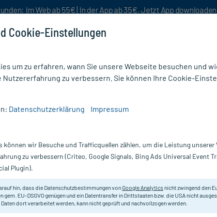
unden: Im Web ab 55€ | In der App ab 35€. Jetzt App downloade
d Cookie-Einstellungen
es um zu erfahren, wann Sie unsere Webseite besuchen und wie
e Nutzererfahrung zu verbessern. Sie können Ihre Cookie-Einste
nlösen
Rezeptur
Aktion %
en:
Datenschutzerklärung
Impressum
 Tests
/
COMBISCREEN 11 SYS Plus Teststreifen
s können wir Besuche und Trafficquellen zählen, um die Leistung unsere
Nur für kurze Zeit:
Gratis-Versand* ab 19€ Mindestbestellwert!
fahrung zu verbessern (Criteo, Google Signals, Bing Ads Universal Event 
ial Plugin).
streifen, 100 St
arauf hin, dass die Datenschutzbestimmungen von
Google Analytics
nicht zwingend den E
Bieten aufgrund ihres integrierten
n gem. EU-DSGVO genügen und ein Datentransfer in Drittstaaten bzw. die USA nicht ausg
 Daten dort verarbeitet werden, kann nicht geprüft und nachvollzogen werden.
Darreichung:
Te