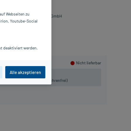
0 St
196121
 auf Webseiten zu
NALYTICON Biotechnologies GmbH
irion, Youtube-Social
PlusHerzen sammeln
t deaktiviert werden.
Nicht lieferbar
Alle akzeptieren
 lieferbar.
iven:
Tel. 03491-8770120 (gebührenfrei)