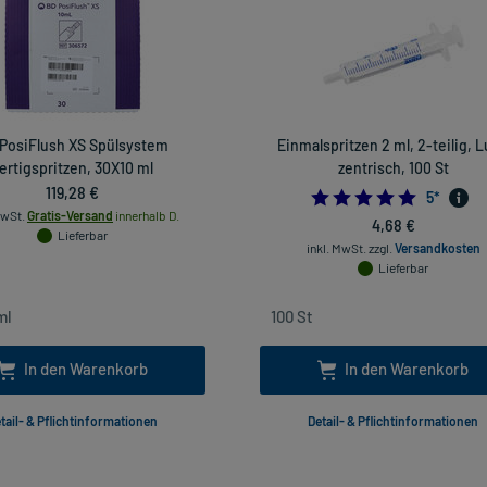
PosiFlush XS Spülsystem
Einmalspritzen 2 ml, 2-teilig, L
ertigspritzen, 30X10 ml
zentrisch, 100 St
119,28 €
4.8
5
*
MwSt.
Gratis-Versand
innerhalb D.
4,68 €
Lieferbar
inkl. MwSt.
zzgl.
Versandkosten
Lieferbar
In den Warenkorb
In den Warenkorb
tail- & Pflichtinformationen
Detail- & Pflichtinformationen