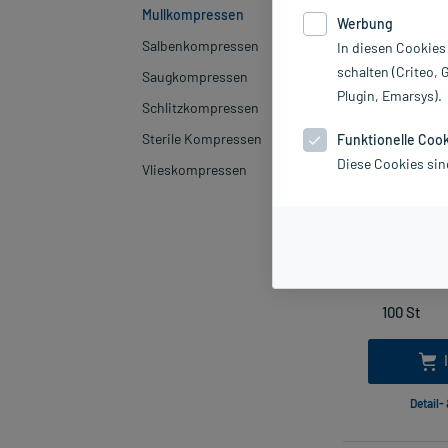
Mullkompressen
Werbung
Salbenkompressen
In diesen Cookies
schalten (Criteo, 
Saugkompressen
Plugin, Emarsys).
Schlitzkompressen
Sterile Kompressen
Funktionelle Coo
Diese Cookies sin
Vlieskompressen
Gazin Mullko
1
inkl. MwSt.
Detail-