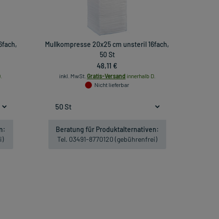
6fach,
Mullkompresse 20x25 cm unsteril 16fach,
50 St
48,11 €
.
inkl. MwSt.
Gratis-Versand
innerhalb D.
Nicht lieferbar
n:
Beratung für Produktalternativen:
i)
Tel. 03491-8770120 (gebührenfrei)