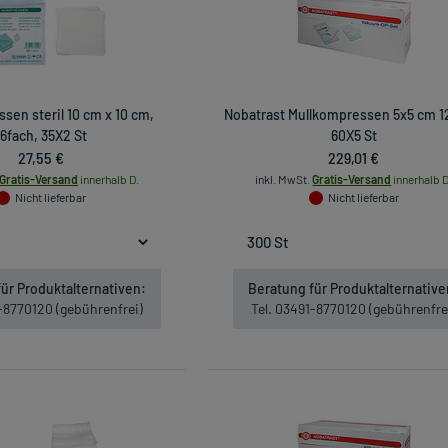
sen steril 10 cm x 10 cm,
Nobatrast Mullkompressen 5x5 cm 1
16fach, 35X2 St
60X5 St
27,55 €
229,01 €
Gratis-Versand
innerhalb D.
inkl. MwSt.
Gratis-Versand
innerhalb D
Nicht lieferbar
Nicht lieferbar
ür Produktalternativen:
Beratung für Produktalternative
1-8770120 (gebührenfrei)
Tel. 03491-8770120 (gebührenfre