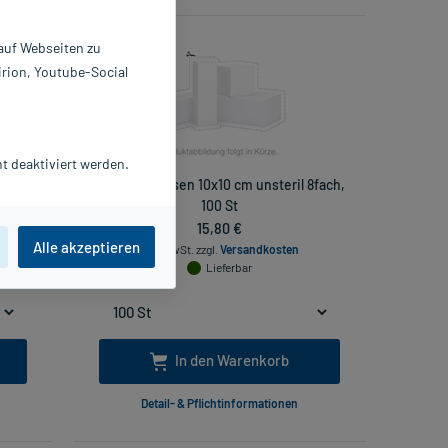
 auf Webseiten zu
irion, Youtube-Social
t deaktiviert werden.
eril,
Mullkompressen 10x10 cm unsteril 8fach,
100 St
15,80 €
Alle akzeptieren
inkl. MwSt.
zzgl.
Versandkosten
Lieferbar
In den Warenkorb
Detail- & Pflichtinformationen