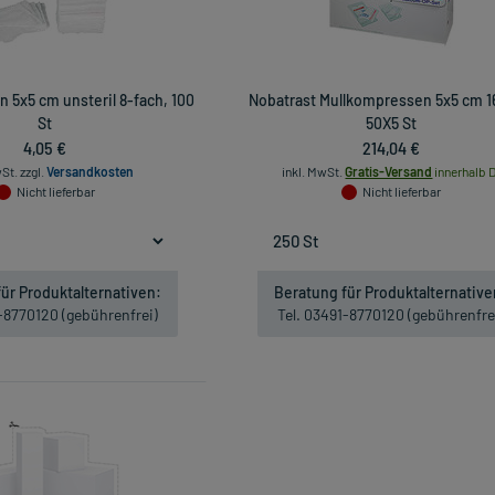
 5x5 cm unsteril 8-fach, 100
Nobatrast Mullkompressen 5x5 cm 1
St
50X5 St
4,05 €
214,04 €
wSt.
zzgl.
Versandkosten
inkl. MwSt.
Gratis-Versand
innerhalb D
Nicht lieferbar
Nicht lieferbar
ür Produktalternativen:
Beratung für Produktalternative
1-8770120 (gebührenfrei)
Tel. 03491-8770120 (gebührenfre