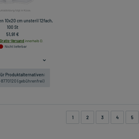
n 10x20 cm unsteril 12fach,
100 St
51,91 €
Gratis-Versand
innerhalb D.
Nicht lieferbar
ür Produktalternativen:
1-8770120 (gebührenfrei)
1
2
3
4
5