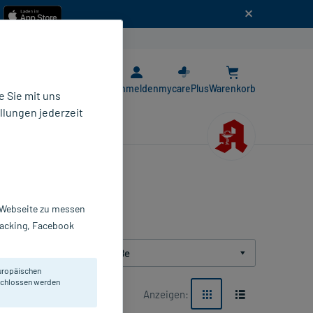
n
E-Rezept App
Anmelden
mycarePlus
Warenkorb
 Sie mit uns
llungen jederzeit
r Webseite zu messen
Tracking, Facebook
Packungsgröße
uropäischen
eschlossen werden
Anzeigen: