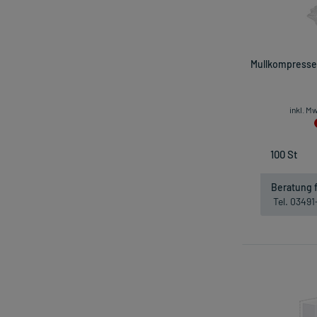
Mullkompressen
inkl. M
Beratung f
Tel. 0349