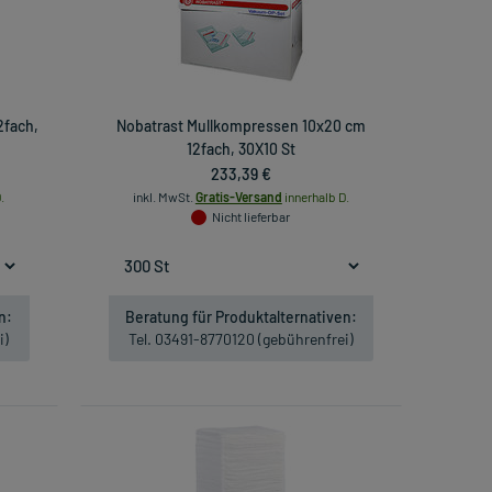
2fach,
Nobatrast Mullkompressen 10x20 cm
12fach, 30X10 St
233,39 €
.
inkl. MwSt.
Gratis-Versand
innerhalb D.
Nicht lieferbar
n:
Beratung für Produktalternativen:
i)
Tel. 03491-8770120 (gebührenfrei)