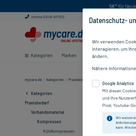
5€*
für Neuk
Hotline 03491-877012
Datenschutz- un
Wir verwenden Cooki
interagieren, um Ihr
Kategorien
Marken
Ratgeber
E-Rezept ei
ändern.
Nähere Information
mycare.de
/
Kategorien
/
Praxisbedarf
/
Verbandsmaterial
/
Komp
Google Analytics
Mit diesen Cookie
Mullkompres
Kategorien
und Ihre Nutzerer
Praxisbedarf
Pixel, Youtube-Soc
Hersteller
Verbandsmaterial
Wir weisen d
Kompressen
Anforderunge
Sortieren
Rele
kann. Wie die
Kühlkompressen