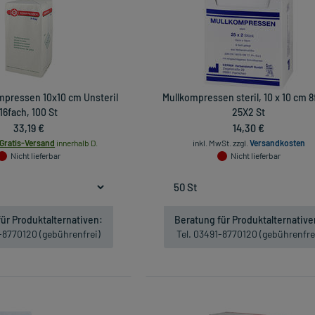
mpressen 10x10 cm Unsteril
Mullkompressen steril, 10 x 10 cm 8
16fach, 100 St
25X2 St
33,19 €
14,30 €
Gratis-Versand
innerhalb D.
inkl. MwSt.
zzgl.
Versandkosten
Nicht lieferbar
Nicht lieferbar
ür Produktalternativen:
Beratung für Produktalternative
1-8770120 (gebührenfrei)
Tel. 03491-8770120 (gebührenfre