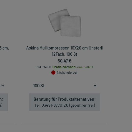
,5 cm,
Askina Mullkompressen 10X20 cm Unsteril
12Fach, 100 St
50,47 €
inkl. MwSt.
Gratis-Versand
innerhalb D.
Nicht lieferbar
n:
Beratung für Produktalternativen:
i)
Tel. 03491-8770120 (gebührenfrei)