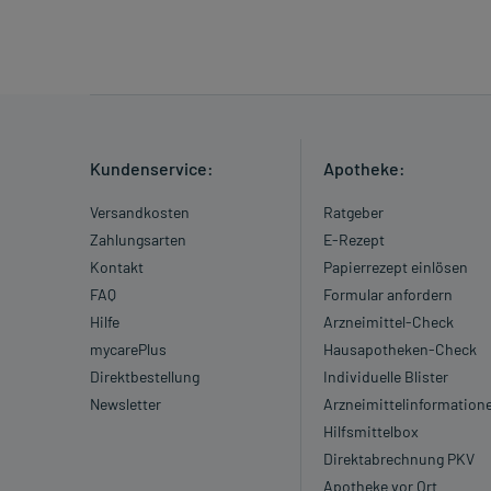
Kundenservice:
Apotheke:
Versandkosten
Ratgeber
Zahlungsarten
E-Rezept
Kontakt
Papierrezept einlösen
FAQ
Formular anfordern
Hilfe
Arzneimittel-Check
mycarePlus
Hausapotheken-Check
Direktbestellung
Individuelle Blister
Newsletter
Arzneimittelinformation
Hilfsmittelbox
Direktabrechnung PKV
Apotheke vor Ort