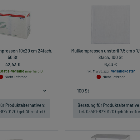
mpressen 10x20 cm 24fach,
Mullkompressen unsteril 7,5 cm x 7
50 St
8fach, 100 St
42,43 €
6,43 €
Gratis-Versand
innerhalb D.
inkl. MwSt.
zzgl.
Versandkosten
Nicht lieferbar
Nicht lieferbar
ür Produktalternativen:
Beratung für Produktalternative
1-8770120 (gebührenfrei)
Tel. 03491-8770120 (gebührenfre