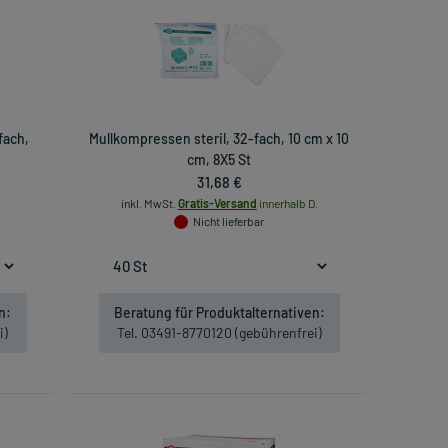
fach,
Mullkompressen steril, 32-fach, 10 cm x 10
cm, 8X5 St
31,68 €
inkl. MwSt.
Gratis-Versand
innerhalb D.
Nicht lieferbar
n:
Beratung für Produktalternativen:
i)
Tel. 03491-8770120 (gebührenfrei)