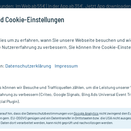
unden: Im Web ab 55€ | In der App ab 35€. Jetzt App downloade
d Cookie-Einstellungen
es um zu erfahren, wann Sie unsere Webseite besuchen und wie
e Nutzererfahrung zu verbessern. Sie können Ihre Cookie-Einste
nlösen
Rezeptur
Aktion %
en:
Datenschutzerklärung
Impressum
ressen
/
Mullkompressen (136)
s können wir Besuche und Trafficquellen zählen, um die Leistung unsere
sen
fahrung zu verbessern (Criteo, Google Signals, Bing Ads Universal Event 
ial Plugin).
Darreichung
arauf hin, dass die Datenschutzbestimmungen von
Google Analytics
nicht zwingend den E
n gem. EU-DSGVO genügen und ein Datentransfer in Drittstaaten bzw. die USA nicht ausg
vanz absteigend
Produkte pro Seite:
24
 Daten dort verarbeitet werden, kann nicht geprüft und nachvollzogen werden.