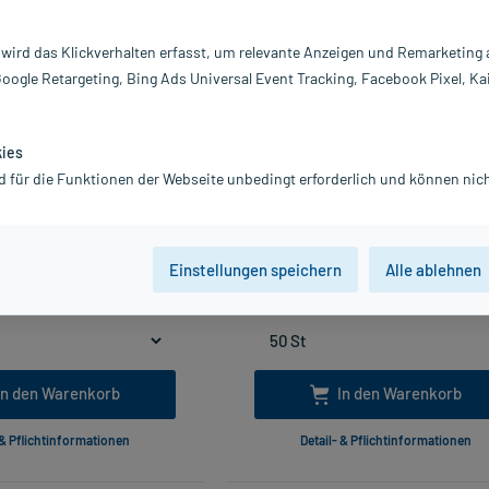
 wird das Klickverhalten erfasst, um relevante Anzeigen und Remarketing
Google Retargeting, Bing Ads Universal Event Tracking, Facebook Pixel, Ka
kies
d für die Funktionen der Webseite unbedingt erforderlich und können nich
mpressen 10x10 cm Unsteril
Askina Mullkompressen 10X10 cm St
6fach Op, 100 St
25X2 St
38,41 €
15,89 €
Einstellungen speichern
Alle ablehnen
Gratis-Versand
innerhalb D.
inkl. MwSt.
zzgl.
Versandkosten
Lieferbar
Lieferbar
In den Warenkorb
In den Warenkorb
 & Pflichtinformationen
Detail- & Pflichtinformationen