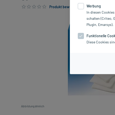
Werbung
Produkt bewerten & PlusHerzen sichern
In diesen Cookies
schalten (Criteo, 
Plugin, Emarsys).
Funktionelle Coo
Diese Cookies sin
Abbildung ähnlich