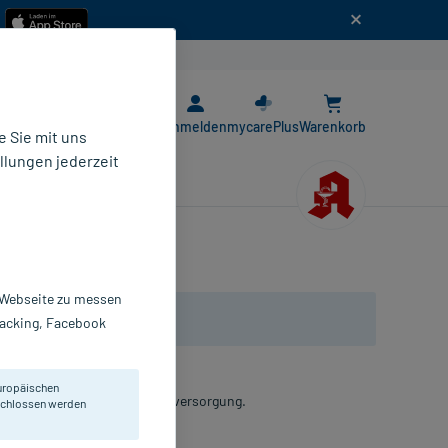
n
E-Rezept App
Anmelden
mycarePlus
Warenkorb
 Sie mit uns
llungen jederzeit
r Webseite zu messen
Tracking, Facebook
uropäischen
cm) aus Baumwolle. Zur Wundversorgung.
eschlossen werden
ompressen