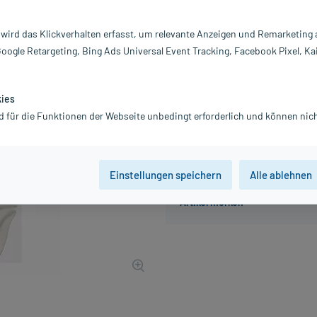
Inhalt:
25
PZN:
16
 wird das Klickverhalten erfasst, um relevante Anzeigen und Remarketing
Hersteller:
Al
Google Retargeting, Bing Ads Universal Event Tracking, Facebook Pixel, Ka
10,88 €
109
PlusHerzen s
inkl. MwSt.
zzgl.
Versandkosten
kies
d für die Funktionen der Webseite unbedingt erforderlich und können nich
Einstellungen speichern
Alle ablehnen