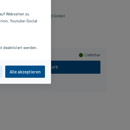
X2 St
811479
 auf Webseiten zu
liance Healthcare Deutschland GmbH
irion, Youtube-Social
ammeln
t deaktiviert werden.
Lieferbar
In den Warenkorb
Alle akzeptieren