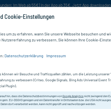
unden: Im Web ab 55€ | In der App ab 35€. Jetzt App downloade
d Cookie-Einstellungen
es um zu erfahren, wann Sie unsere Webseite besuchen und wie
e Nutzererfahrung zu verbessern. Sie können Ihre Cookie-Einste
nlösen
Rezeptur
Aktion %
en:
Datenschutzerklärung
Impressum
gung
/
Alvita Sterile Mullkompressen 7,5x7,5 cm
s können wir Besuche und Trafficquellen zählen, um die Leistung unsere
Nur für kurze Zeit:
Gratis-Versand* ab 19€ Mindestbestellwert!
fahrung zu verbessern (Criteo, Google Signals, Bing Ads Universal Event 
ial Plugin).
 7,5x7,5 cm, 25X2
arauf hin, dass die Datenschutzbestimmungen von
Google Analytics
nicht zwingend den E
8-lagige Mullkompressen (7,5x7,5 
n gem. EU-DSGVO genügen und ein Datentransfer in Drittstaaten bzw. die USA nicht ausg
 Daten dort verarbeitet werden, kann nicht geprüft und nachvollzogen werden.
Darreichung:
K