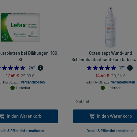
utabletten bei Blähungen, 100
Octenisept Wund- und
St
Schleimhautantiseptikum farblos,
4.625
4.941176
24
*
17
*
17,49 €
14,49 €
25,99 €
20,24 €
kl. MwSt.
zzgl.
Versandkosten
inkl. MwSt.
zzgl.
Versandkosten
Lieferbar
Lieferbar
In den Warenkorb
In den Warenkorb
tail- & Pflichtinformationen
Detail- & Pflichtinformationen