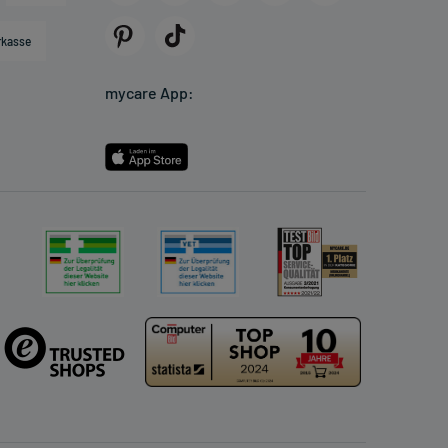
rkasse
mycare App: