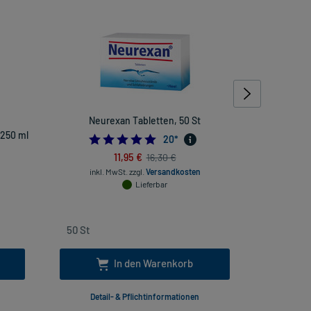
Neurexan Tabletten, 50 St
Gelencium 
 250 ml
4.95
20
*
4705882355
11,95 €
16,30 €
inkl. MwSt.
zzgl.
Versandkosten
Lieferbar
inkl. Mw
In den Warenkorb
Detail- & Pflichtinformationen
Deta