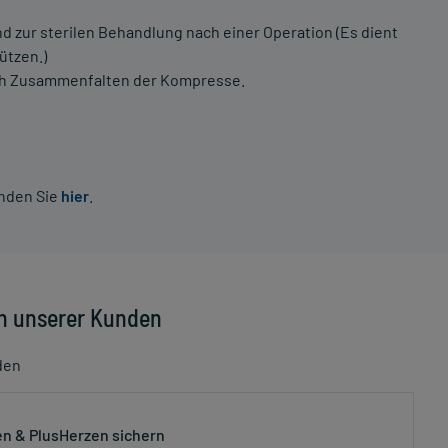
d zur sterilen Behandlung nach einer Operation (Es dient
ützen.)
rch Zusammenfalten der Kompresse.
inden Sie
hier
.
n unserer Kunden
den
n & PlusHerzen sichern