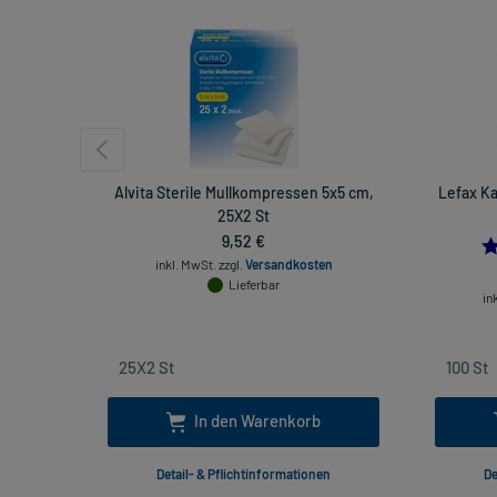
Alvita Sterile Mullkompressen 5x5 cm,
Lefax Ka
25X2 St
9,52 €
inkl. MwSt.
zzgl.
Versandkosten
Lieferbar
in
In den Warenkorb
Detail- & Pflichtinformationen
De