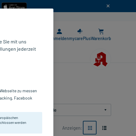
n
E-Rezept App
Anmelden
mycarePlus
Warenkorb
 Sie mit uns
llungen jederzeit
r Webseite zu messen
Tracking, Facebook
Packungsgröße
uropäischen
eschlossen werden
Anzeigen: