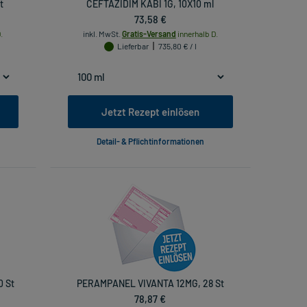
t
CEFTAZIDIM KABI 1G, 10X10 ml
73,58 €
.
inkl. MwSt.
Gratis-Versand
innerhalb D.
Lieferbar
735,80 € / l
Jetzt Rezept einlösen
Detail- & Pflichtinformationen
0 St
PERAMPANEL VIVANTA 12MG, 28 St
78,87 €