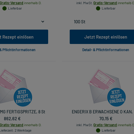
Gratis-Versand
innerhalb D.
inkl. MwSt.
Gratis-Versand
innerhalb D
Lieferbar
Lieferbar
t Rezept einlösen
Jetzt Rezept einlösen
 & Pflichtinformationen
Detail- & Pflichtinformationen
MG FERTIGSPRITZE, 8 St
ENGERIX B ERWACHSENE O KAN, 1
862,62 €
70,15 €
Gratis-Versand
innerhalb D.
inkl. MwSt.
Gratis-Versand
innerhalb D
Lieferzeit
: 2 Werktage
Lieferbar