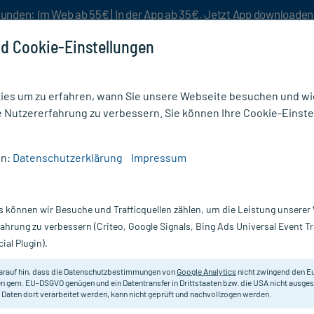
unden: Im Web ab 55€ | In der App ab 35€. Jetzt App downloade
d Cookie-Einstellungen
es um zu erfahren, wann Sie unsere Webseite besuchen und wie
e Nutzererfahrung zu verbessern. Sie können Ihre Cookie-Einste
nlösen
Rezeptur
Aktion %
en:
Datenschutzerklärung
Impressum
s können wir Besuche und Trafficquellen zählen, um die Leistung unsere
tige Medikamente
fahrung zu verbessern (Criteo, Google Signals, Bing Ads Universal Event 
ial Plugin).
Darreichung
arauf hin, dass die Datenschutzbestimmungen von
Google Analytics
nicht zwingend den E
n gem. EU-DSGVO genügen und ein Datentransfer in Drittstaaten bzw. die USA nicht ausg
vanz absteigend
Produkte pro Seite:
24
 Daten dort verarbeitet werden, kann nicht geprüft und nachvollzogen werden.