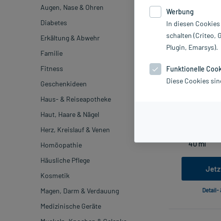
Augen, Nase & Ohren
Werbung
Diabetes
In diesen Cookies
schalten (Criteo, 
Erkältung & Abwehr
Plugin, Emarsys).
Familie
Fitness
Funktionelle Coo
Diese Cookies sin
Geschenkideen
BUDESONID
Haus- & Reiseapotheke
inkl. MwSt.
Haut, Haare & Nägel
L
Herz, Kreislauf & Venen
Homöopathie
Häusliche Pflege
Jetz
Kosmetik
Magen, Darm & Verdauung
Detail-
Medizinische Geräte