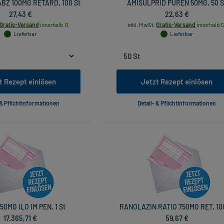
BZ 100MG RETARD, 100 St
AMISULPRID PUREN 50MG, 50 S
27,43 €
22,63 €
Gratis-Versand
innerhalb D.
inkl. MwSt.
Gratis-Versand
innerhalb D
Lieferbar
Lieferbar
t Rezept einlösen
Jetzt Rezept einlösen
 & Pflichtinformationen
Detail- & Pflichtinformationen
150MG ILO IM PEN, 1 St
RANOLAZIN RATIO 750MG RET, 10
17.365,71 €
59,67 €