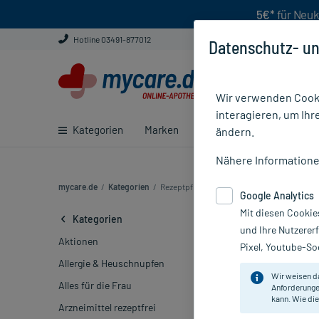
5€*
für Neuk
Hotline 03491-877012
Datenschutz- un
Wir verwenden Cooki
interagieren, um Ihr
Kategorien
Marken
Ratgeber
E-Rezept ei
ändern.
Nähere Information
mycare.de
/
Kategorien
/
Rezeptpflichtige Medikamente (18989)
Google Analytics
Mit diesen Cookie
Rezeptpflich
Kategorien
und Ihre Nutzerer
Aktionen
Pixel, Youtube-Soc
Marke
Allergie & Heuschnupfen
Wir weisen d
Alles für die Frau
Anforderunge
Sortieren
Rele
kann. Wie die
Arzneimittel rezeptfrei