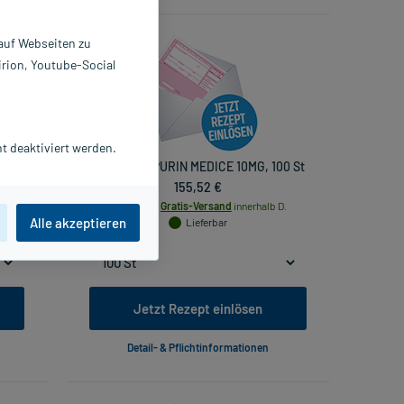
 auf Webseiten zu
irion, Youtube-Social
t deaktiviert werden.
MERCAPTOPURIN MEDICE 10MG, 100 St
155,52 €
.
inkl. MwSt.
Gratis-Versand
innerhalb D.
Alle akzeptieren
Lieferbar
Jetzt Rezept einlösen
Detail- & Pflichtinformationen