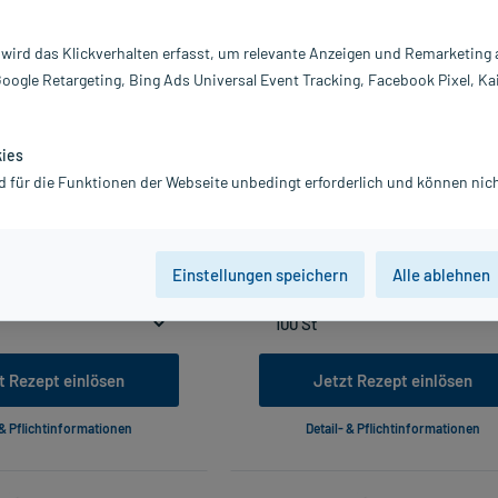
 wird das Klickverhalten erfasst, um relevante Anzeigen und Remarketing
Google Retargeting, Bing Ads Universal Event Tracking, Facebook Pixel, Ka
kies
d für die Funktionen der Webseite unbedingt erforderlich und können nich
 AL 0.5MG SUV, 20X2 ml
SYREA 500MG KAPSEL, 100 St
38,20 €
153,20 €
Gratis-Versand
innerhalb D.
inkl. MwSt.
Gratis-Versand
innerhalb D
Einstellungen speichern
Alle ablehnen
ieferbar
955,00 € / l
Lieferbar
t Rezept einlösen
Jetzt Rezept einlösen
 & Pflichtinformationen
Detail- & Pflichtinformationen