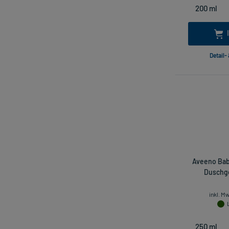
Detail-
Aveeno Baby
Duschge
inkl. M