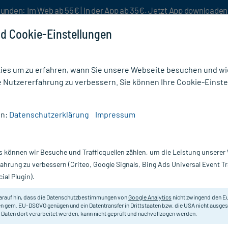
unden: Im Web ab 55€ | In der App ab 35€. Jetzt App downloade
d Cookie-Einstellungen
es um zu erfahren, wann Sie unsere Webseite besuchen und wie
e Nutzererfahrung zu verbessern. Sie können Ihre Cookie-Einste
nlösen
Rezeptur
Aktion %
en:
Datenschutzerklärung
Impressum
s können wir Besuche und Trafficquellen zählen, um die Leistung unsere
fahrung zu verbessern (Criteo, Google Signals, Bing Ads Universal Event 
ial Plugin).
ette der Marke
Aveeno
bietet eine große Auswahl an Gesichtsre
uschgelen. Wohltuend für empfindliche, sehr trockene oder zu 
arauf hin, dass die Datenschutzbestimmungen von
Google Analytics
nicht zwingend den E
raft des präbiotischen Hafers. In unserer Online Apotheke finden
n gem. EU-DSGVO genügen und ein Datentransfer in Drittstaaten bzw. die USA nicht ausg
 Daten dort verarbeitet werden, kann nicht geprüft und nachvollzogen werden.
e
, das
Aveeno Skin Relief Körperöl-Spray
oder auch das
Aveeno Da