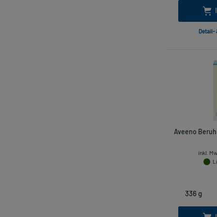
Detail-
Aveeno Beruhi
inkl. M
L