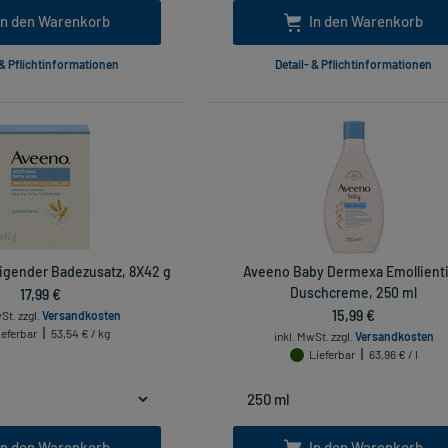
In den Warenkorb
In den Warenkorb
 & Pflichtinformationen
Detail- & Pflichtinformationen
gender Badezusatz, 8X42 g
Aveeno Baby Dermexa Emollient
17,99 €
Duschcreme, 250 ml
15,99 €
wSt.
zzgl.
Versandkosten
ieferbar
53,54 € / kg
inkl. MwSt.
zzgl.
Versandkosten
Lieferbar
63,96 € / l
In den Warenkorb
In den Warenkorb