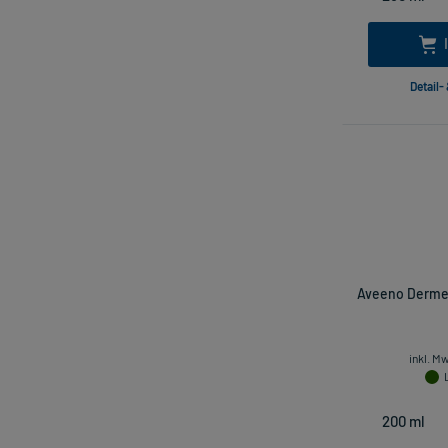
Detail-
Aveeno Dermex
inkl. M