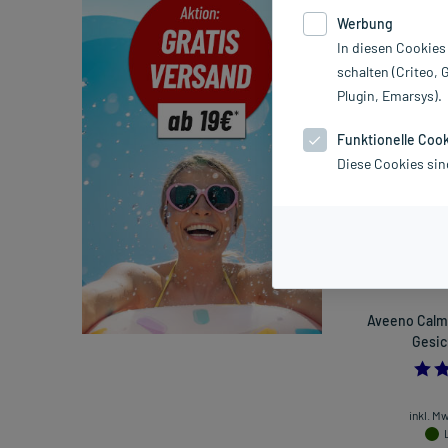
schonenden Re
Werbung
In diesen Cookies
Hersteller
schalten (Criteo, 
Plugin, Emarsys).
Sortieren
Rele
Funktionelle Coo
Diese Cookies sin
Aveeno Calm
Gesic
inkl. M