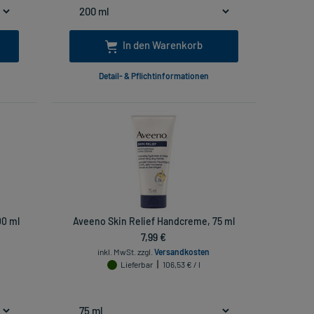
In den Warenkorb
Detail- & Pflichtinformationen
00 ml
Aveeno Skin Relief Handcreme, 75 ml
7,99 €
inkl. MwSt.
zzgl.
Versandkosten
Lieferbar
106,53 € / l