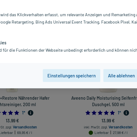
inigung und Pflege.
 wird das Klickverhalten erfasst, um relevante Anzeigen und Remarketing
Darreichung
Google Retargeting, Bing Ads Universal Event Tracking, Facebook Pixel, Ka
vanz absteigend
Produkte pro Seite:
24
kies
d für die Funktionen der Webseite unbedingt erforderlich und können nich
Einstellungen speichern
Alle ablehnen
+Restore Nährender Hafer
Aveeno Daily Moisturising Seifenf
htsreiniger, 200 ml
Duschgel, 500 ml
5.0
5.0
1
*
1
*
13,99 €
13,99 €
wSt.
zzgl.
Versandkosten
inkl. MwSt.
zzgl.
Versandkosten
Lieferbar
69,95 € / l
Lieferbar
27,98 € / l