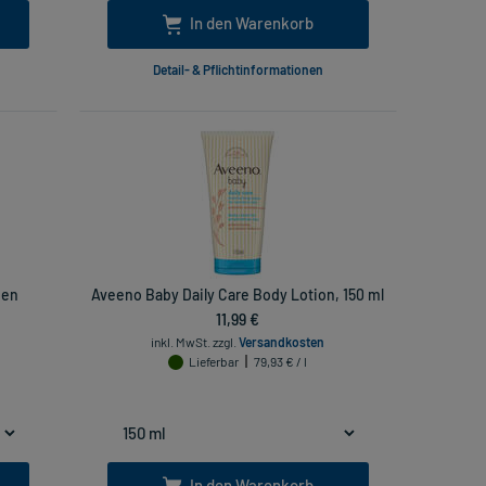
In den Warenkorb
Detail- & Pflichtinformationen
ien
Aveeno Baby Daily Care Body Lotion, 150 ml
11,99 €
inkl. MwSt.
zzgl.
Versandkosten
Lieferbar
79,93 € / l
In den Warenkorb