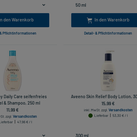
In den Warenkorb
In den Warenkorb
 & Pflichtinformationen
Detail- & Pflichtinformationen
 Daily Care seifenfreies
Aveeno Skin Relief Body Lotion, 3
l & Shampoo, 250 ml
15,99 €
11,99 €
inkl. MwSt.
zzgl.
Versandkosten
Lieferbar
53,30 € / l
wSt.
zzgl.
Versandkosten
Lieferbar
47,96 € / l