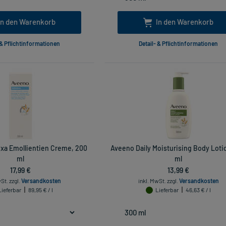
In den Warenkorb
In den Warenkorb
 & Pflichtinformationen
Detail- & Pflichtinformationen
a Emollientien Creme, 200
Aveeno Daily Moisturising Body Loti
ml
ml
17,99 €
13,99 €
wSt.
zzgl.
Versandkosten
inkl. MwSt.
zzgl.
Versandkosten
Lieferbar
89,95 € / l
Lieferbar
46,63 € / l