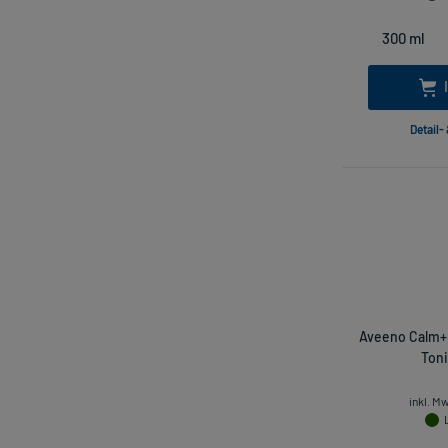
Detail-
Aveeno Calm+
Toni
inkl. M