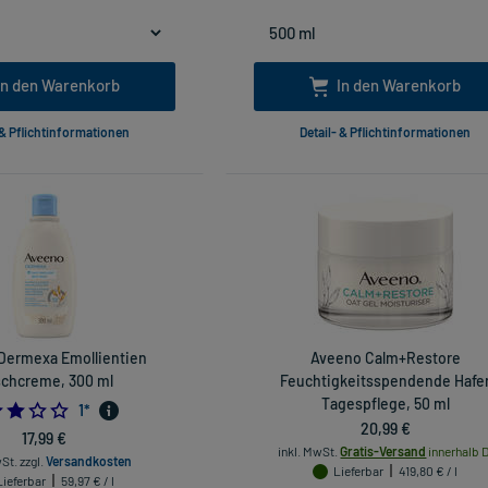
In den Warenkorb
In den Warenkorb
 & Pflichtinformationen
Detail- & Pflichtinformationen
Dermexa Emollientien
Aveeno Calm+Restore
chcreme, 300 ml
Feuchtigkeitsspendende Hafe
Tagespflege, 50 ml
3.0
1
*
20,99 €
17,99 €
inkl. MwSt.
Gratis-Versand
innerhalb D
wSt.
zzgl.
Versandkosten
Lieferbar
419,80 € / l
Lieferbar
59,97 € / l