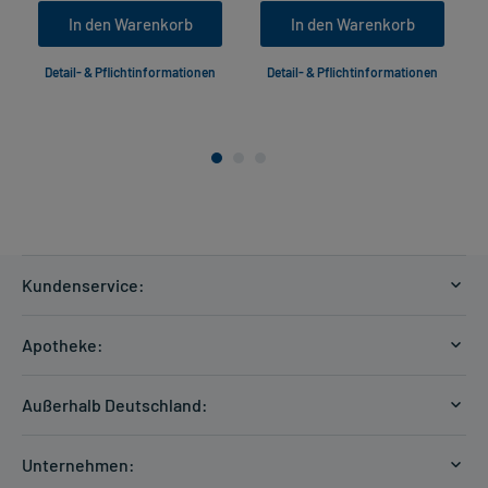
In den Warenkorb
In den Warenkorb
Detail- & Pflichtinformationen
Detail- & Pflichtinformationen
Kundenservice:
Versandkosten
Apotheke:
Zahlungsarten
Ratgeber
Kontakt
Außerhalb Deutschland:
E-Rezept
FAQ
Versandkosten Schweiz
Papierrezept einlösen
Hilfe
Unternehmen:
Formular anfordern