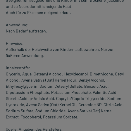
Geeignet für Neugeborene und Kinder mit sehr trockene, juckende
und zu Neurodermitis neigende Haut.
Auch für zu Ekzemen neigende Haut.
Anwendung:
Nach Bedarf auftragen.
Hinweise:
Außerhalb der Reichweite von Kindern aufbewahren. Nur zur
äußeren Anwendung.
Inhaltsstoffe:
Glycerin, Aqua, Cetearyl Alcohol, Hexyldecanol, Dimethicone, Cetyl
Alcohol, Avena Sativa (Oat) Kernel Flour, Benzyl Alcohol,
Ethylhexylglycerin, Sodium Cetearyl Sulfate, Benzoic Acid,
Dipotassium Phosphate, Potassium Phosphate, Palmitic Acid,
Stearic Acid, p-Anisic Acid, Caprylic/Capric Triglyceride, Sodium
Hydroxide, Avena Sativa (Oat) Kernel Oil, Ceramide NP, Citric Acid,
Sodium Sulfate, Sodium Chloride, Avena Sativa (Oat) Kernel
Extract, Tocopherol, Potassium Sorbate.
Quelle: Angaben des Herstellers