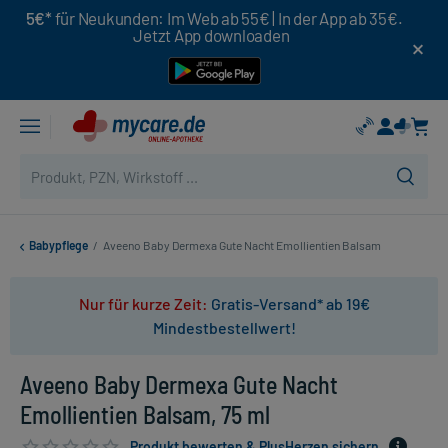
5€*
für Neukunden: Im Web ab 55€ | In der App ab 35€.
Jetzt App downloaden
Babypflege
/
Aveeno Baby Dermexa Gute Nacht Emollientien Balsam
Nur für kurze Zeit:
Gratis-Versand* ab 19€
Mindestbestellwert!
Aveeno Baby Dermexa Gute Nacht
Emollientien Balsam, 75 ml
Produkt bewerten & PlusHerzen sichern