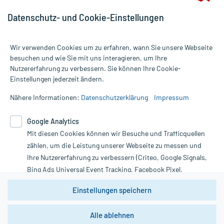
Datenschutz- und Cookie-Einstellungen
Wir verwenden Cookies um zu erfahren, wann Sie unsere Webseite
besuchen und wie Sie mit uns interagieren, um Ihre
Nutzererfahrung zu verbessern. Sie können Ihre Cookie-
Alle Preise gelten inkl. MwSt., ggf. zzgl. Versandkosten
Einstellungen jederzeit ändern.
Informationen auf dieser Website werden ausschließlich für
informative Zwecke zur Verfügung gestellt. Sie ersetzen keinesfalls
Nähere Informationen:
Datenschutzerklärung
Impressum
die Untersuchung und Behandlung durch einen Arzt. Bitte
beachten Sie, dass hierdurch weder Diagnosen gestellt noch
Google Analytics
Therapien eingeleitet werden können. | Diese Webseite benutzt
Mit diesen Cookies können wir Besuche und Trafficquellen
Google Analytics. Lesen Sie bitte dazu die wichtigen Hinweise in
unserer Datenschutzerklärung. Für den Widerruf einer Bestellung
zählen, um die Leistung unserer Webseite zu messen und
nutzen Sie das Formular:
Ihre Nutzererfahrung zu verbessern (Criteo, Google Signals,
Bing Ads Universal Event Tracking, Facebook Pixel,
Vertrag widerrufen
Youtube-Social Plugin).
Einstellungen speichern
Wir weisen darauf hin, dass die
Datenschutzbestimmungen von
Google Analytics
nicht
Alle ablehnen
*Hinweise zu unseren Aktionen und Bewertungen
zwingend den Europäischen Anforderungen gem. EU-