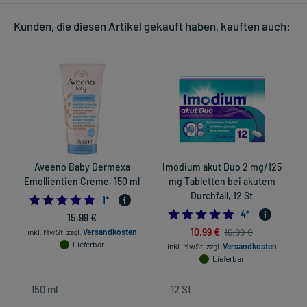
Kunden, die diesen Artikel gekauft haben, kauften auch:
Aveeno Baby Dermexa
Imodium akut Duo 2 mg/125
Emollientien Creme, 150 ml
mg Tabletten bei akutem
Durchfall, 12 St
5.0
1
*
5.0
4
*
15,99 €
in
10,99 €
16,99 €
inkl. MwSt.
zzgl.
Versandkosten
Lieferbar
inkl. MwSt.
zzgl.
Versandkosten
Lieferbar