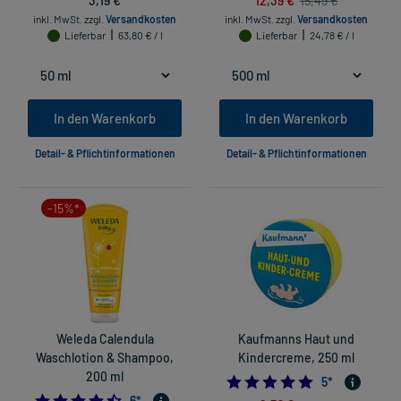
15,49 €
inkl. MwSt.
zzgl.
Versandkosten
inkl. MwSt.
zzgl.
Versandkosten
Lieferbar
63,80 € / l
Lieferbar
24,78 € / l
In den Warenkorb
In den Warenkorb
Detail- & Pflichtinformationen
Detail- & Pflichtinformationen
-15%*
Weleda Calendula
Kaufmanns Haut und
Waschlotion & Shampoo,
Kindercreme, 250 ml
200 ml
5.0
5
*
4.5
6
*