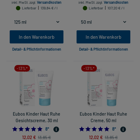
inkl. MwSt.
zzgl.
Versandkosten
inkl. MwSt.
zzgl.
Versandkosten
Lieferbar
139,84 € / l
Lieferbar
107,20 € / l
In den Warenkorb
In den Warenkorb
Detail- & Pflichtinformationen
Detail- & Pflichtinformationen
-13%*
-13%*
Eubos Kinder Haut Ruhe
Eubos Kinder Haut Ruhe
Gesichtscreme, 30 ml
Creme, 50 ml
5.0
5.0
8
*
8
*
12,02 €
12,02 €
13,85 €
13,85 €