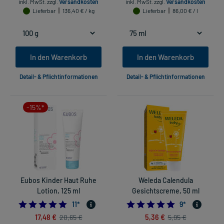
inkl. MwSt.
zzgl.
Versandkosten
inkl. MwSt.
zzgl.
Versandkosten
Lieferbar
136,40 € / kg
Lieferbar
86,00 € / l
In den Warenkorb
In den Warenkorb
Detail- & Pflichtinformationen
Detail- & Pflichtinformationen
-15%*
Eubos Kinder Haut Ruhe
Weleda Calendula
Lotion, 125 ml
Gesichtscreme, 50 ml
5.0
5.0
11
*
9
*
17,48 €
5,36 €
20,65 €
5,95 €