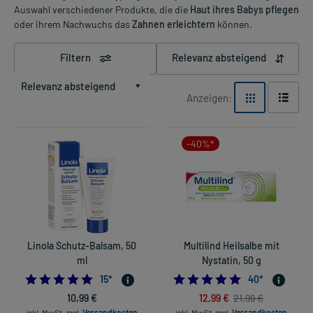
Auswahl verschiedener Produkte, die die
Haut ihres Babys pflegen
oder ihrem Nachwuchs das
Zahnen erleichtern
können.
Filtern
Relevanz absteigend
Relevanz absteigend
Anzeigen:
-40%*
Linola Schutz-Balsam, 50
Multilind Heilsalbe mit
ml
Nystatin, 50 g
5.0
4.9
15
*
40
*
10,99 €
12,99 €
21,99 €
inkl. MwSt.
zzgl.
Versandkosten
inkl. MwSt.
zzgl.
Versandkosten