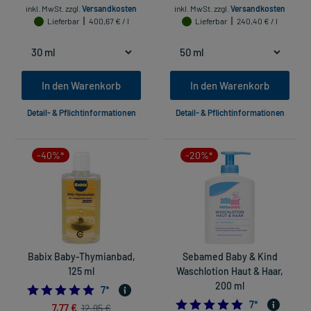
inkl. MwSt.
zzgl.
Versandkosten
inkl. MwSt.
zzgl.
Versandkosten
Lieferbar
400,67 € / l
Lieferbar
240,40 € / l
In den Warenkorb
In den Warenkorb
Detail- & Pflichtinformationen
Detail- & Pflichtinformationen
-40%*
-20%*
Babix Baby-Thymianbad,
Sebamed Baby & Kind
125 ml
Waschlotion Haut & Haar,
200 ml
5.0
7
*
4.857142857142
7
*
7,77 €
12,95 €