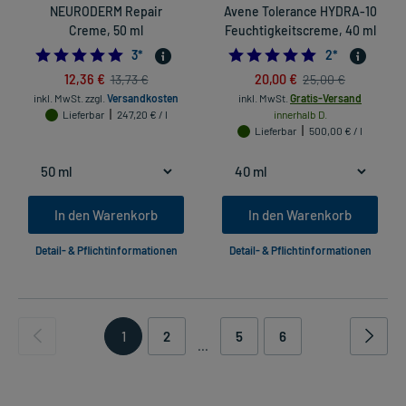
NEURODERM Repair
Avene Tolerance HYDRA-10
Creme, 50 ml
Feuchtigkeitscreme, 40 ml
5.0
5.0
3
*
2
*
12,36 €
20,00 €
13,73 €
25,00 €
inkl. MwSt.
zzgl.
Versandkosten
inkl. MwSt.
Gratis-Versand
Lieferbar
247,20 € / l
innerhalb D.
Lieferbar
500,00 € / l
In den Warenkorb
In den Warenkorb
Detail- & Pflichtinformationen
Detail- & Pflichtinformationen
1
2
5
6
...