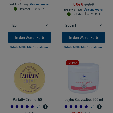
6,04 €
7,55 €
inkl. MwSt.
zzgl.
Versandkosten
Lieferbar
62,16 € / l
inkl. MwSt.
zzgl.
Versandkosten
Lieferbar
30,20 € / l
In den Warenkorb
In den Warenkorb
Detail- & Pflichtinformationen
Detail- & Pflichtinformationen
-20%*
Palliativ Creme, 50 ml
Leyhs Babysalbe, 500 ml
5.0
4.666666666666
6
*
6
*
3,19 €
12,39 €