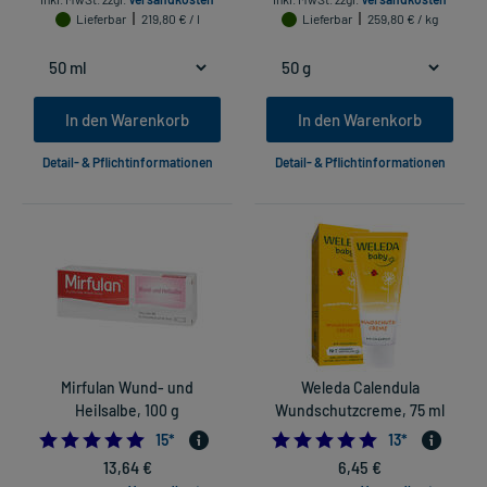
Lieferbar
219,80 € / l
Lieferbar
259,80 € / kg
In den Warenkorb
In den Warenkorb
Detail- & Pflichtinformationen
Detail- & Pflichtinformationen
Mirfulan Wund- und
Weleda Calendula
Heilsalbe, 100 g
Wundschutzcreme, 75 ml
4.933333333333334
4.92307692307
15
*
13
*
13,64 €
6,45 €