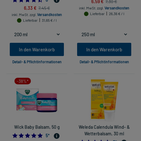
6,59 €
7,30 €
6,33 €
7,45 €
inkl. MwSt.
zzgl.
Versandkosten
Lieferbar
26,36 € / l
inkl. MwSt.
zzgl.
Versandkosten
Lieferbar
31,65 € / l
In den Warenkorb
In den Warenkorb
Detail- & Pflichtinformationen
Detail- & Pflichtinformationen
-38%*
Wick Baby Balsam, 50 g
Weleda Calendula Wind- &
Wetterbalsam, 30 ml
5.0
5
*