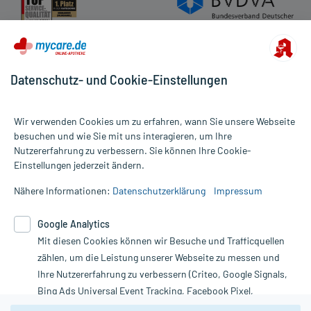
Datenschutz- und Cookie-Einstellungen
Wir verwenden Cookies um zu erfahren, wann Sie unsere Webseite
besuchen und wie Sie mit uns interagieren, um Ihre
Nutzererfahrung zu verbessern. Sie können Ihre Cookie-
Alle Preise gelten inkl. MwSt., ggf. zzgl. Versandkosten
Einstellungen jederzeit ändern.
Informationen auf dieser Website werden ausschließlich für
informative Zwecke zur Verfügung gestellt. Sie ersetzen keinesfalls
Nähere Informationen:
Datenschutzerklärung
Impressum
die Untersuchung und Behandlung durch einen Arzt. Bitte
beachten Sie, dass hierdurch weder Diagnosen gestellt noch
Google Analytics
Therapien eingeleitet werden können. | Diese Webseite benutzt
Google Analytics. Lesen Sie bitte dazu die wichtigen Hinweise in
Mit diesen Cookies können wir Besuche und Trafficquellen
unserer Datenschutzerklärung. Für den Widerruf einer Bestellung
zählen, um die Leistung unserer Webseite zu messen und
nutzen Sie das Formular:
Ihre Nutzererfahrung zu verbessern (Criteo, Google Signals,
Bing Ads Universal Event Tracking, Facebook Pixel,
Vertrag widerrufen
Youtube-Social Plugin).