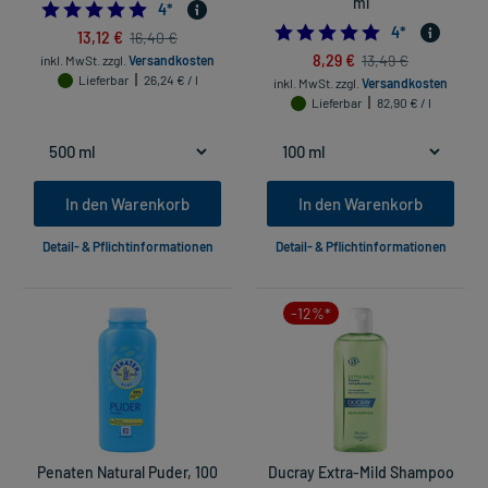
ml
5.0
4
*
5.0
4
*
13,12 €
16,40 €
8,29 €
13,49 €
inkl. MwSt.
zzgl.
Versandkosten
Lieferbar
26,24 € / l
inkl. MwSt.
zzgl.
Versandkosten
Lieferbar
82,90 € / l
In den Warenkorb
In den Warenkorb
Detail- & Pflichtinformationen
Detail- & Pflichtinformationen
-12%*
Penaten Natural Puder, 100
Ducray Extra-Mild Shampoo