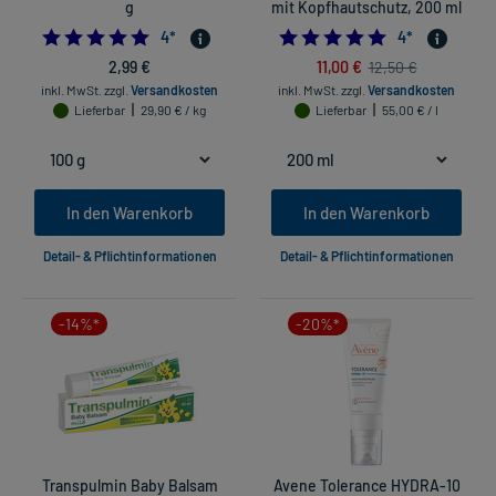
g
mit Kopfhautschutz, 200 ml
5.0
5.0
4
*
4
*
2,99 €
11,00 €
12,50 €
inkl. MwSt.
zzgl.
Versandkosten
inkl. MwSt.
zzgl.
Versandkosten
Lieferbar
29,90 € / kg
Lieferbar
55,00 € / l
In den Warenkorb
In den Warenkorb
Detail- & Pflichtinformationen
Detail- & Pflichtinformationen
-14%*
-20%*
Transpulmin Baby Balsam
Avene Tolerance HYDRA-10