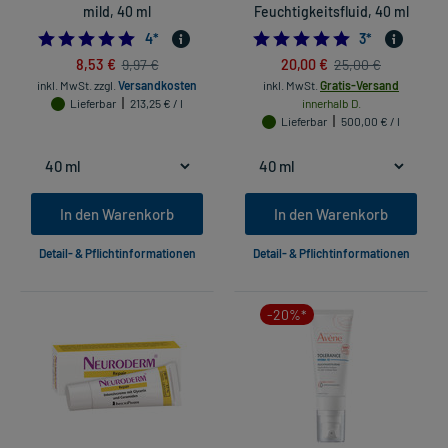
mild, 40 ml
Feuchtigkeitsfluid, 40 ml
5.0
5.0
4
*
3
*
8,53 €
20,00 €
9,97 €
25,00 €
inkl. MwSt.
zzgl.
Versandkosten
inkl. MwSt.
Gratis-Versand
Lieferbar
213,25 € / l
innerhalb D.
Lieferbar
500,00 € / l
In den Warenkorb
In den Warenkorb
Detail- & Pflichtinformationen
Detail- & Pflichtinformationen
-20%*