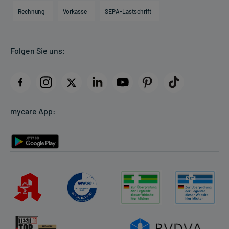
Engagement
Direktabrechnung PKV
Rechnung
Vorkasse
SEPA-Lastschrift
Partner
Apotheke vor Ort
Kundenbewertungen
Folgen Sie uns:
AGB
Impressum
Datenschutz
Cookie-Einstellungen
mycare App:
Rückgabe/Widerruf
Barrierefreiheitserklärung