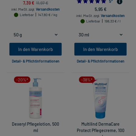
5.0
5
*
7,39 €
11,97 €
5,95 €
inkl. MwSt.
zzgl.
Versandkosten
Lieferbar
147,80 € / kg
inkl. MwSt.
zzgl.
Versandkosten
Lieferbar
198,33 € / l
In den Warenkorb
In den Warenkorb
Detail- & Pflichtinformationen
Detail- & Pflichtinformationen
-20%*
-38%*
Dexeryl Pflegelotion, 500
Multilind DermaCare
ml
Protect Pflegecreme, 100