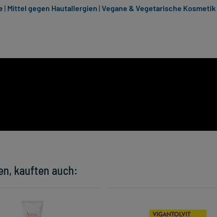
e
|
Mittel gegen Hautallergien
|
Vegane & Vegetarische Kosmetik 
en, kauften auch: