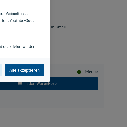
mulsion
 auf Webseiten zu
 ml
irion, Youtube-Social
557416
IERRE FABRE DERMO KOSMETIK GmbH
0
PlusHerzen sammeln
t deaktiviert werden.
Alle akzeptieren
Lieferbar
In den Warenkorb