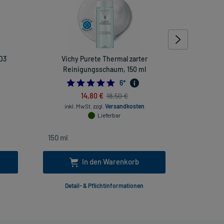
 D3
Vichy Purete Thermal zarter
FemiLoges
Reinigungsschaum, 150 ml
5.0
6
*
14,80 €
18,50 €
inkl. MwSt.
zzgl.
Versandkosten
inkl. Mw
Lieferbar
In den Warenkorb
Detail- & Pflichtinformationen
Deta