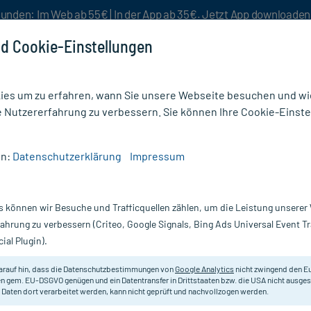
unden: Im Web ab 55€ | In der App ab 35€. Jetzt App downloade
d Cookie-Einstellungen
es um zu erfahren, wann Sie unsere Webseite besuchen und wie
e Nutzererfahrung zu verbessern. Sie können Ihre Cookie-Einste
nlösen
Rezeptur
Aktion %
en:
Datenschutzerklärung
Impressum
nce HYDRA-10 Feuchtigkeitsfluid
s können wir Besuche und Trafficquellen zählen, um die Leistung unsere
Nur für kurze Zeit:
Gratis-Versand* ab 19€ Mindestbestellwert!
fahrung zu verbessern (Criteo, Google Signals, Bing Ads Universal Event 
ial Plugin).
chtigkeitsfluid,
Avene
arauf hin, dass die Datenschutzbestimmungen von
Google Analytics
nicht zwingend den E
n gem. EU-DSGVO genügen und ein Datentransfer in Drittstaaten bzw. die USA nicht ausg
 Daten dort verarbeitet werden, kann nicht geprüft und nachvollzogen werden.
Feuchtigkeitsspendendes Fluid zur
Für Babys (ab 1 Monat), Kinder un