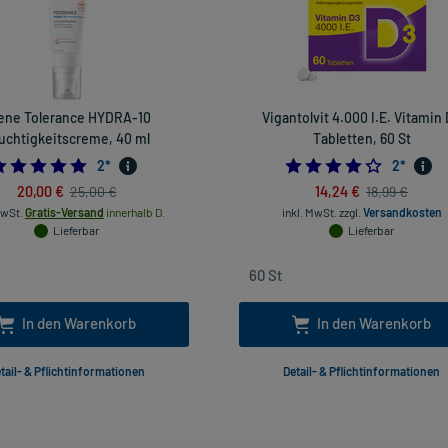
ene Tolerance HYDRA-10
Vigantolvit 4.000 I.E. Vitamin
uchtigkeitscreme, 40 ml
Tabletten, 60 St
5.0
4.0
2
*
2
*
20,00 €
14,24 €
25,00 €
18,99 €
MwSt.
Gratis-Versand
innerhalb D.
inkl. MwSt.
zzgl.
Versandkosten
Lieferbar
Lieferbar
In den Warenkorb
In den Warenkorb
tail- & Pflichtinformationen
Detail- & Pflichtinformationen