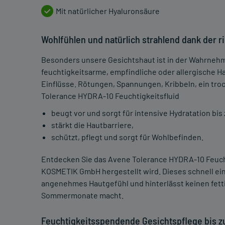
Mit natürlicher Hyaluronsäure
Wohlfühlen und natürlich strahlend dank der r
Besonders unsere Gesichtshaut ist in der Wahrnehm
feuchtigkeitsarme, empfindliche oder allergische Ha
Einflüsse. Rötungen, Spannungen, Kribbeln, ein tro
Tolerance HYDRA-10 Feuchtigkeitsfluid
beugt vor und sorgt für intensive Hydratation bis 
stärkt die Hautbarriere,
schützt, pflegt und sorgt für Wohlbefinden.
Entdecken Sie das Avene Tolerance HYDRA-10 Feuc
KOSMETIK GmbH hergestellt wird. Dieses schnell ein
angenehmes Hautgefühl und hinterlässt keinen fettig
Sommermonate macht.
Feuchtigkeitsspendende Gesichtspflege bis z