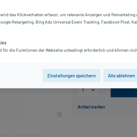
Darreichung:
E
 wird das Klickverhalten erfasst, um relevante Anzeigen und Remarketing
Inhalt:
40
Google Retargeting, Bing Ads Universal Event Tracking, Facebook Pixel, Ka
PZN:
17
Hersteller:
P
20,00 €
kies
UVP
25,00 €
20
d für die Funktionen der Webseite unbedingt erforderlich und können nich
inkl. MwSt.
Gratis-Versand
innerhalb D.
Grundpreis: 500,00 € / l
Einstellungen speichern
Alle ablehnen