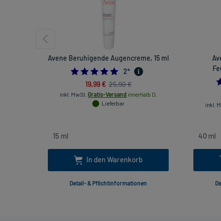
Avene Beruhigende Augencreme, 15 ml
Av
Fe
5.0
2
*
19,99 €
25,90 €
inkl. MwSt.
Gratis-Versand
innerhalb D.
Lieferbar
inkl. 
In den Warenkorb
Detail- & Pflichtinformationen
De