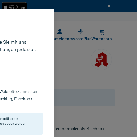
n
E-Rezept App
Anmelden
mycarePlus
Warenkorb
 Sie mit uns
llungen jederzeit
r Webseite zu messen
Tracking, Facebook
uropäischen
eschlossen werden
 Gesichtspflege empfindlichster, normaler bis Mischhaut.
d Erwachsene geeignet.