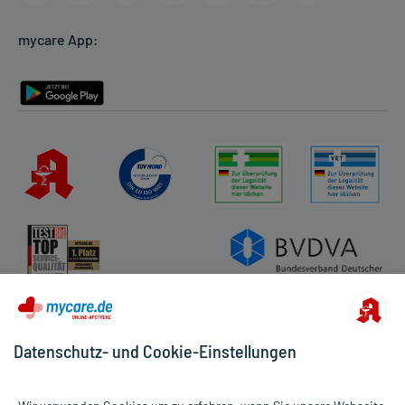
Cookie-Einstellungen
mycare App:
Rückgabe/Widerruf
Barrierefreiheitserklärung
Datenschutz- und Cookie-Einstellungen