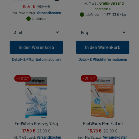
inkl. MwSt.
Gratis-Versand
15,41 €
18,95 €
innerhalb D.
inkl. MwSt.
zzgl.
Versandkosten
Lieferbar
1.571,33 € / kg
Lieferbar
In den Warenkorb
In den Warenkorb
Detail- & Pflichtinformationen
Detail- & Pflichtinformationen
-20%*
-20%*
EndWarts Freeze, 7.5 g
EndWarts Pen F, 3 ml
17,59 €
16,79 €
21,99 €
20,99 €
inkl. MwSt.
zzgl.
Versandkosten
inkl. MwSt.
zzgl.
Versandkosten