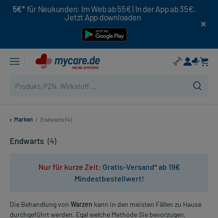
5€*
für Neukunden: Im Web ab 55€ | In der App ab 35€.
Jetzt App downloaden
Marken
/
Endwarts (4)
Endwarts
(4)
Nur für kurze Zeit:
Gratis-Versand* ab 19€
Mindestbestellwert!
Die Behandlung von
Warzen
kann in den meisten Fällen zu Hause
durchgeführt werden. Egal welche Methode Sie bevorzugen,