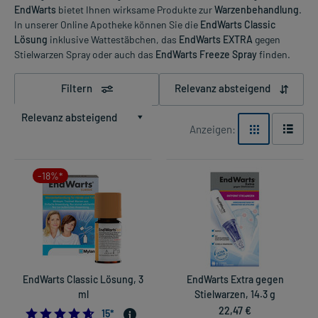
EndWarts
bietet Ihnen wirksame Produkte zur
Warzenbehandlung
.
In unserer Online Apotheke können Sie die
EndWarts Classic
Lösung
inklusive Wattestäbchen, das
EndWarts EXTRA
gegen
Stielwarzen Spray oder auch das
EndWarts Freeze Spray
finden.
Filtern
Relevanz absteigend
Relevanz absteigend
Anzeigen:
-18%*
EndWarts Classic Lösung, 3
EndWarts Extra gegen
ml
Stielwarzen, 14.3 g
22,47 €
4.6
15
*