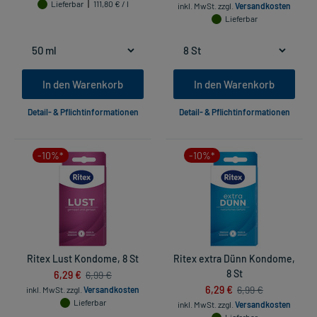
Lieferbar
111,80 € / l
inkl. MwSt.
zzgl.
Versandkosten
Lieferbar
In den Warenkorb
In den Warenkorb
Detail- & Pflichtinformationen
Detail- & Pflichtinformationen
-10%*
-10%*
Ritex Lust Kondome, 8 St
Ritex extra Dünn Kondome,
6,29 €
8 St
6,99 €
6,29 €
6,99 €
inkl. MwSt.
zzgl.
Versandkosten
Lieferbar
inkl. MwSt.
zzgl.
Versandkosten