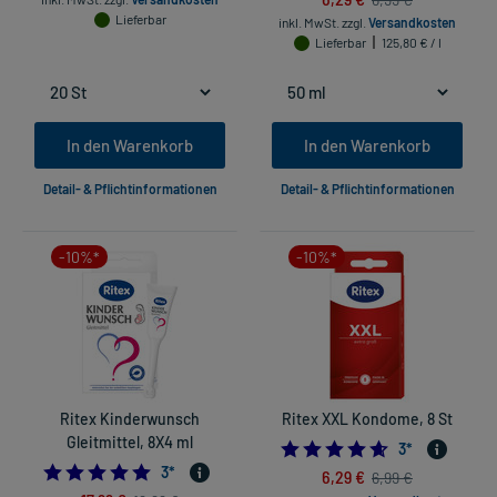
Lieferbar
inkl. MwSt.
zzgl.
Versandkosten
Lieferbar
125,80 € / l
In den Warenkorb
In den Warenkorb
Detail- & Pflichtinformationen
Detail- & Pflichtinformationen
-10%*
-10%*
Ritex Kinderwunsch
Ritex XXL Kondome, 8 St
Gleitmittel, 8X4 ml
4.666666666666
3
*
5.0
3
*
6,29 €
6,99 €