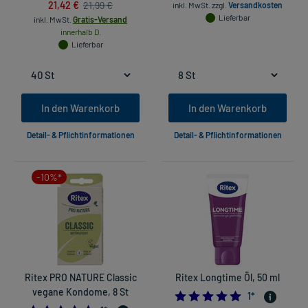
21,42 €
21,99 €
inkl. MwSt.
zzgl.
Versandkosten
Lieferbar
inkl. MwSt.
Gratis-Versand
innerhalb D.
Lieferbar
In den Warenkorb
In den Warenkorb
Detail- & Pflichtinformationen
Detail- & Pflichtinformationen
-10%*
Ritex PRO NATURE Classic
Ritex Longtime Öl, 50 ml
vegane Kondome, 8 St
5.0
1
*