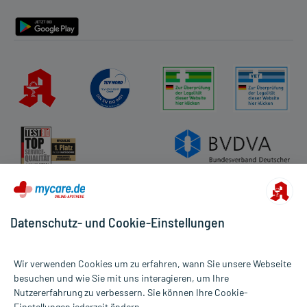
Barrierefreiheitserklärung
Datenschutz- und Cookie-Einstellungen
Wir verwenden Cookies um zu erfahren, wann Sie unsere Webseite
besuchen und wie Sie mit uns interagieren, um Ihre
Nutzererfahrung zu verbessern. Sie können Ihre Cookie-
Alle Preise gelten inkl. MwSt., ggf. zzgl. Versandkosten
Einstellungen jederzeit ändern.