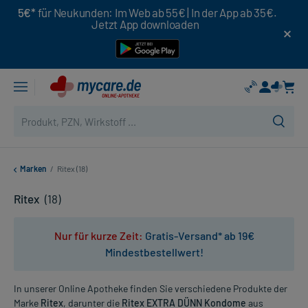
5€*
für Neukunden: Im Web ab 55€ | In der App ab 35€.
Jetzt App downloaden
Marken
/
Ritex (18)
Ritex
(18)
Nur für kurze Zeit:
Gratis-Versand* ab 19€
Mindestbestellwert!
In unserer Online Apotheke finden Sie verschiedene Produkte der
Marke
Ritex
, darunter die
Ritex EXTRA DÜNN Kondome
aus