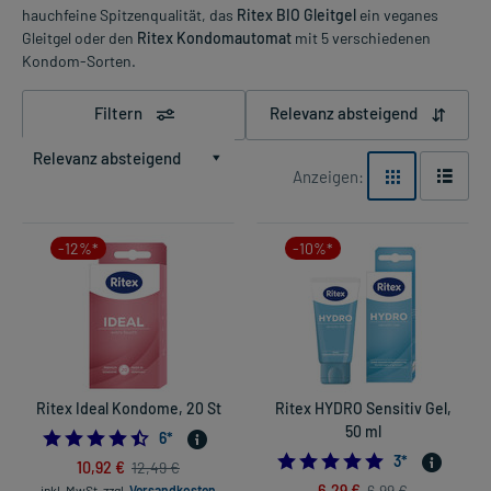
hauchfeine Spitzenqualität, das
Ritex BIO Gleitgel
ein veganes
Gleitgel oder den
Ritex Kondomautomat
mit 5 verschiedenen
Kondom-Sorten.
Filtern
Relevanz absteigend
Relevanz absteigend
Anzeigen:
-12%*
-10%*
Ritex Ideal Kondome, 20 St
Ritex HYDRO Sensitiv Gel,
50 ml
4.5
6
*
5.0
3
*
10,92 €
12,49 €
6,29 €
6,99 €
inkl. MwSt.
zzgl.
Versandkosten