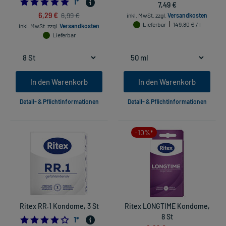
5.0
1
*
7,49 €
6,29 €
6,99 €
inkl. MwSt.
zzgl.
Versandkosten
Lieferbar
149,80 € / l
inkl. MwSt.
zzgl.
Versandkosten
Lieferbar
In den Warenkorb
In den Warenkorb
Detail- & Pflichtinformationen
Detail- & Pflichtinformationen
-10%*
Ritex RR.1 Kondome, 3 St
Ritex LONGTIME Kondome,
8 St
4.0
1
*