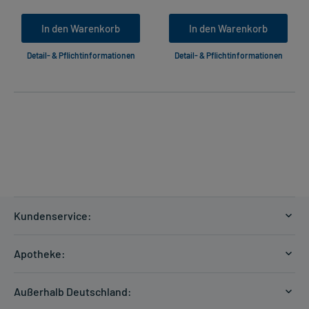
In den Warenkorb
In den Warenkorb
Detail- & Pflichtinformationen
Detail- & Pflichtinformationen
Kundenservice:
Versandkosten
Apotheke:
Zahlungsarten
Ratgeber
Kontakt
Außerhalb Deutschland:
E-Rezept
FAQ