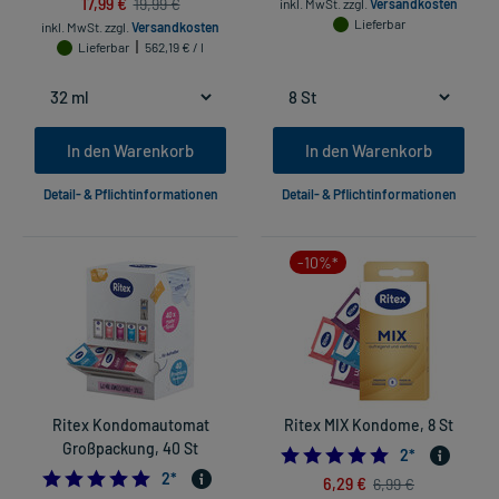
17,99 €
19,99 €
inkl. MwSt.
zzgl.
Versandkosten
Lieferbar
inkl. MwSt.
zzgl.
Versandkosten
Lieferbar
562,19 € / l
In den Warenkorb
In den Warenkorb
Detail- & Pflichtinformationen
Detail- & Pflichtinformationen
-10%*
Ritex Kondomautomat
Ritex MIX Kondome, 8 St
Großpackung, 40 St
5.0
2
*
5.0
2
*
6,29 €
6,99 €