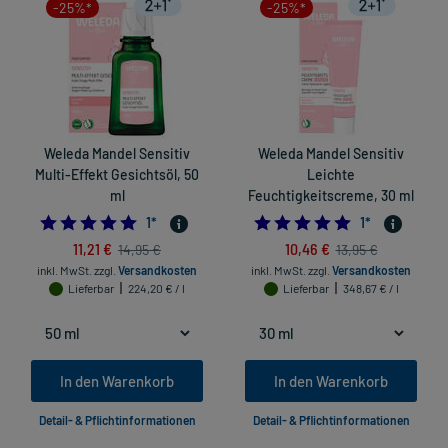
-25%*
-25%*
Weleda Mandel Sensitiv
Weleda Mandel Sensitiv
Multi-Effekt Gesichtsöl, 50
Leichte
ml
Feuchtigkeitscreme, 30 ml
5.0
5.0
1
*
1
*
11,21 €
10,46 €
14,95 €
13,95 €
inkl. MwSt.
zzgl.
Versandkosten
inkl. MwSt.
zzgl.
Versandkosten
Lieferbar
224,20 € / l
Lieferbar
348,67 € / l
In den Warenkorb
In den Warenkorb
Detail- & Pflichtinformationen
Detail- & Pflichtinformationen