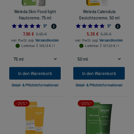
Weleda Skin Food light
Weleda Calendula
Hautcreme, 75 ml
Gesichtscreme, 50 ml
5.0
5.0
9
*
9
*
7,96 €
5,36 €
9,95 €
5,95 €
inkl. MwSt.
zzgl.
Versandkosten
inkl. MwSt.
zzgl.
Versandkosten
Lieferbar
106,13 € / l
Lieferbar
107,20 € / l
In den Warenkorb
In den Warenkorb
Detail- & Pflichtinformationen
Detail- & Pflichtinformationen
-25%*
-20%*