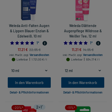
Weleda Anti-Falten Augen
Weleda Glättende
& Lippen Blauer Enzian &
Augenpflege Wildrose &
Edelweiß, 10 ml
Weißer Tee, 12 ml
5.0
5.0
1
*
1
*
17,21 €
11,21 €
22,95 €
14,95 €
inkl. MwSt.
zzgl.
Versandkosten
inkl. MwSt.
zzgl.
Versandkosten
Lieferbar
1.721,00 € / l
Lieferbar
934,17 € / l
In den Warenkorb
In den Warenkorb
Detail- & Pflichtinformationen
Detail- & Pflichtinformationen
-20%*
-11%*