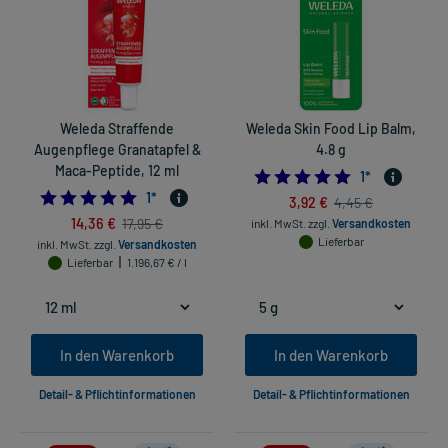
Weleda Straffende
Weleda Skin Food Lip Balm,
Augenpflege Granatapfel &
4.8 g
Maca-Peptide, 12 ml
5.0
1
*
5.0
1
*
3,92 €
4,45 €
14,36 €
17,95 €
inkl. MwSt.
zzgl.
Versandkosten
Lieferbar
inkl. MwSt.
zzgl.
Versandkosten
Lieferbar
1.196,67 € / l
In den Warenkorb
In den Warenkorb
Detail- & Pflichtinformationen
Detail- & Pflichtinformationen