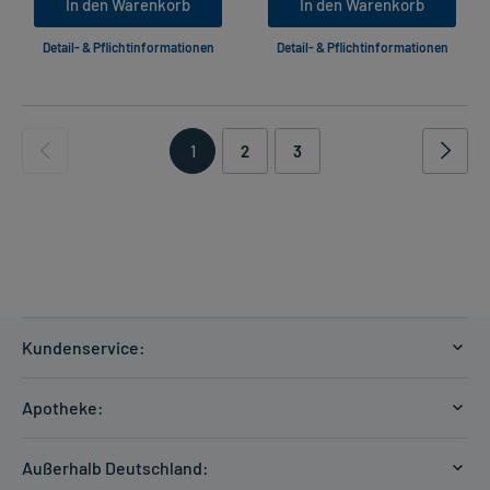
In den Warenkorb
In den Warenkorb
Detail- & Pflichtinformationen
Detail- & Pflichtinformationen
1
2
3
Kundenservice:
Versandkosten
Apotheke:
Zahlungsarten
Ratgeber
Kontakt
Außerhalb Deutschland:
E-Rezept
FAQ