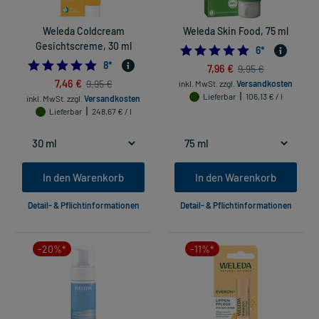
Weleda Coldcream
Weleda Skin Food, 75 ml
Gesichtscreme, 30 ml
5.0
6
*
5.0
8
*
7,96 €
9,95 €
7,46 €
9,95 €
inkl. MwSt.
zzgl.
Versandkosten
Lieferbar
106,13 € / l
inkl. MwSt.
zzgl.
Versandkosten
Lieferbar
248,67 € / l
In den Warenkorb
In den Warenkorb
Detail- & Pflichtinformationen
Detail- & Pflichtinformationen
-20%*
-11%*