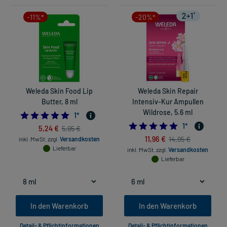
-11%*
-20%*
Weleda Skin Food Lip
Weleda Skin Repair
Butter, 8 ml
Intensiv-Kur Ampullen
Wildrose, 5.6 ml
5.0
1
*
5.0
1
*
5,24 €
5,95 €
11,96 €
14,95 €
inkl. MwSt.
zzgl.
Versandkosten
Lieferbar
inkl. MwSt.
zzgl.
Versandkosten
Lieferbar
In den Warenkorb
In den Warenkorb
Detail- & Pflichtinformationen
Detail- & Pflichtinformationen