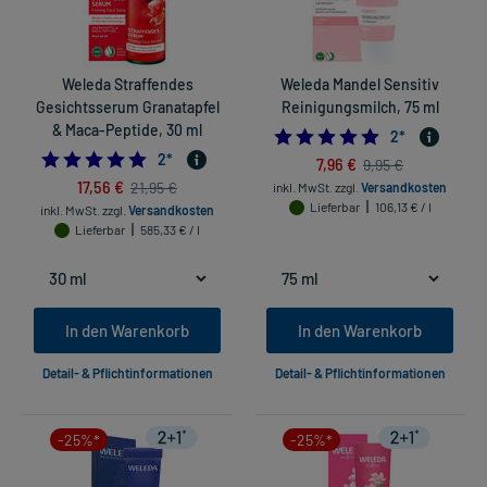
Weleda Straffendes
Weleda Mandel Sensitiv
Gesichtsserum Granatapfel
Reinigungsmilch, 75 ml
& Maca-Peptide, 30 ml
5.0
2
*
5.0
2
*
7,96 €
9,95 €
17,56 €
21,95 €
inkl. MwSt.
zzgl.
Versandkosten
Lieferbar
106,13 € / l
inkl. MwSt.
zzgl.
Versandkosten
Lieferbar
585,33 € / l
In den Warenkorb
In den Warenkorb
Detail- & Pflichtinformationen
Detail- & Pflichtinformationen
-25%*
-25%*