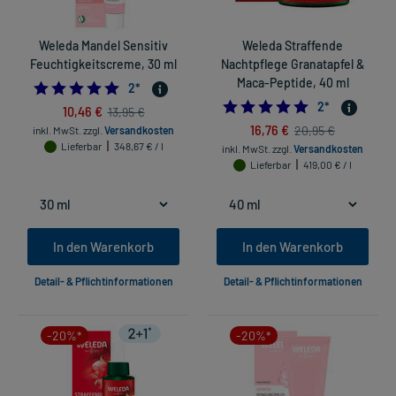
Weleda Mandel Sensitiv
Weleda Straffende
Feuchtigkeitscreme, 30 ml
Nachtpflege Granatapfel &
Maca-Peptide, 40 ml
5.0
2
*
5.0
2
*
10,46 €
13,95 €
16,76 €
20,95 €
inkl. MwSt.
zzgl.
Versandkosten
Lieferbar
348,67 € / l
inkl. MwSt.
zzgl.
Versandkosten
Lieferbar
419,00 € / l
In den Warenkorb
In den Warenkorb
Detail- & Pflichtinformationen
Detail- & Pflichtinformationen
-20%*
-20%*