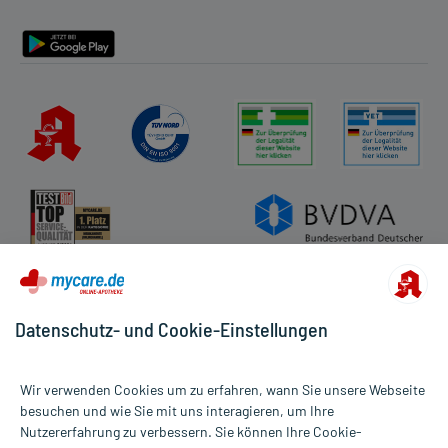
Barrierefreiheitserklärung
Datenschutz- und Cookie-Einstellungen
Wir verwenden Cookies um zu erfahren, wann Sie unsere Webseite
besuchen und wie Sie mit uns interagieren, um Ihre
Nutzererfahrung zu verbessern. Sie können Ihre Cookie-
Alle Preise gelten inkl. MwSt., ggf. zzgl. Versandkosten