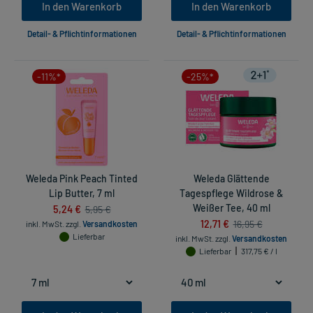
In den Warenkorb
In den Warenkorb
Detail- & Pflichtinformationen
Detail- & Pflichtinformationen
-11%*
-25%*
Weleda Pink Peach Tinted
Weleda Glättende
Lip Butter, 7 ml
Tagespflege Wildrose &
5,24 €
Weißer Tee, 40 ml
5,95 €
12,71 €
16,95 €
inkl. MwSt.
zzgl.
Versandkosten
Lieferbar
inkl. MwSt.
zzgl.
Versandkosten
Lieferbar
317,75 € / l