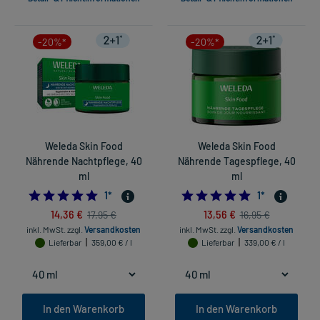
-20%*
-20%*
Weleda Skin Food
Weleda Skin Food
Nährende Nachtpflege, 40
Nährende Tagespflege, 40
ml
ml
5.0
5.0
1
*
1
*
14,36 €
13,56 €
17,95 €
16,95 €
inkl. MwSt.
zzgl.
Versandkosten
inkl. MwSt.
zzgl.
Versandkosten
Lieferbar
359,00 € / l
Lieferbar
339,00 € / l
In den Warenkorb
In den Warenkorb