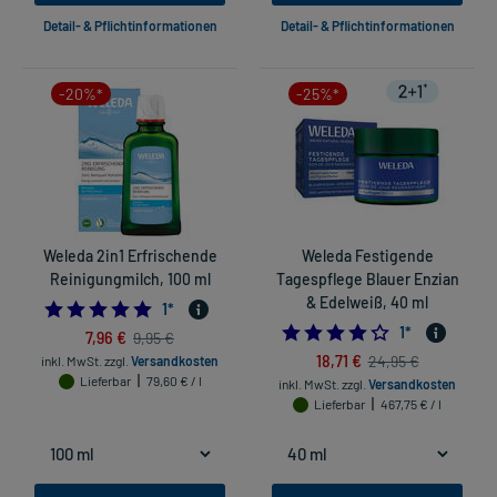
Detail- & Pflichtinformationen
Detail- & Pflichtinformationen
-20%*
-25%*
Weleda 2in1 Erfrischende
Weleda Festigende
Reinigungmilch, 100 ml
Tagespflege Blauer Enzian
& Edelweiß, 40 ml
5.0
1
*
4.0
1
*
7,96 €
9,95 €
18,71 €
24,95 €
inkl. MwSt.
zzgl.
Versandkosten
Lieferbar
79,60 € / l
inkl. MwSt.
zzgl.
Versandkosten
Lieferbar
467,75 € / l