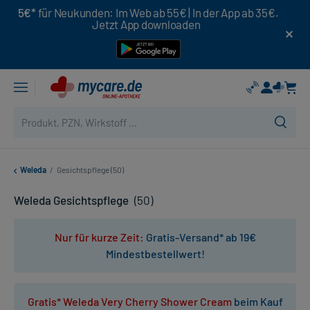
5€*
für Neukunden: Im Web ab 55€ | In der App ab 35€.
Jetzt App downloaden
Weleda
/
Gesichtspflege (50)
Weleda Gesichtspflege
(50)
Nur für kurze Zeit:
Gratis-Versand* ab 19€
Mindestbestellwert!
Gratis* Weleda Very Cherry Shower Cream
beim Kauf