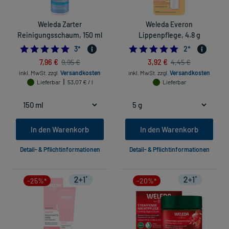
Weleda Zarter
Weleda Everon
Reinigungsschaum, 150 ml
Lippenpflege, 4.8 g
5.0
5.0
3
*
2
*
7,96 €
3,92 €
9,95 €
4,45 €
inkl. MwSt.
zzgl.
Versandkosten
inkl. MwSt.
zzgl.
Versandkosten
Lieferbar
53,07 € / l
Lieferbar
In den Warenkorb
In den Warenkorb
Detail- & Pflichtinformationen
Detail- & Pflichtinformationen
-25%*
-20%*