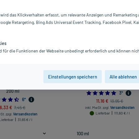
Darreichung
 wird das Klickverhalten erfasst, um relevante Anzeigen und Remarketing
vanz absteigend
Produkte pro Seite:
24
Google Retargeting, Bing Ads Universal Event Tracking, Facebook Pixel, Ka
-20%*
kies
d für die Funktionen der Webseite unbedingt erforderlich und können nich
Einstellungen speichern
Alle ablehnen
ula Waschlotion & Shampoo,
Weleda Belebendes Haar-Tonikum, 
200 ml
5.0
3
*
4.5
6
*
11,16 €
13,95 €
6,33 €
7,45 €
inkl. MwSt.
zzgl.
Versandkosten
Lieferbar
111,60 € / l
wSt.
zzgl.
Versandkosten
Lieferbar
31,65 € / l