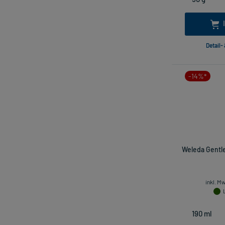
Detail-
-14%*
Weleda Gentle
inkl. M