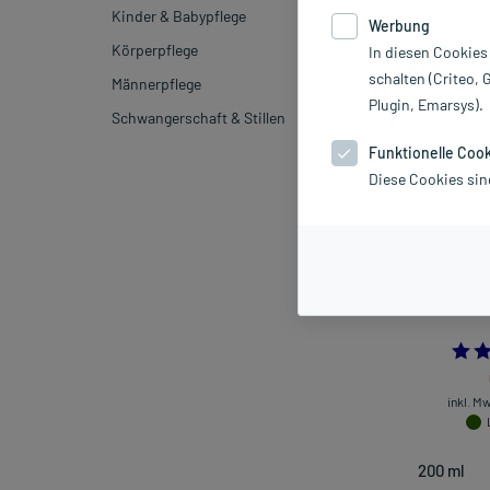
Hersteller
Kinder & Babypflege
Werbung
Körperpflege
In diesen Cookies
Sortieren
Rele
schalten (Criteo, 
Männerpflege
Plugin, Emarsys).
Schwangerschaft & Stillen
-15%*
Funktionelle Coo
Diese Cookies sin
Weleda Calend
inkl. M