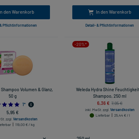
In den Warenkorb
In den Warenkorb
 & Pflichtinformationen
Detail- & Pflichtinformationen
-20%*
 Shampoo Volumen & Glanz,
Weleda Hydra Shine Feuchtigkei
50 g
Shampoo, 250 ml
6,36 €
7,95 €
5.0
1
*
inkl. MwSt.
zzgl.
Versandkosten
5,95 €
Lieferbar
25,44 € / l
wSt.
zzgl.
Versandkosten
eferbar
119,00 € / kg