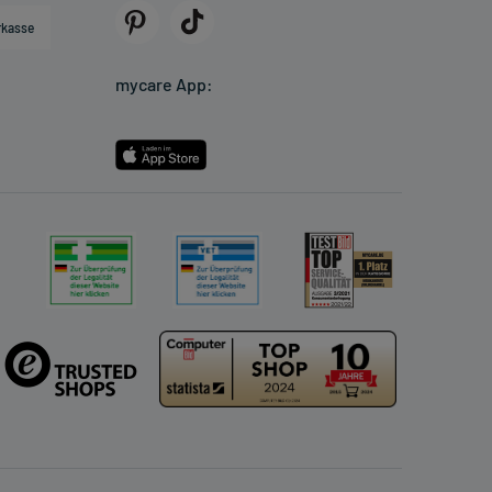
rkasse
mycare App: