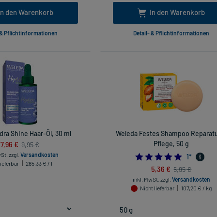
In den Warenkorb
In den Warenkorb
 & Pflichtinformationen
Detail- & Pflichtinformationen
ra Shine Haar-Öl, 30 ml
Weleda Festes Shampoo Reparatu
7,96 €
Pflege, 50 g
9,95 €
wSt.
zzgl.
Versandkosten
5.0
1
*
ieferbar
265,33 € / l
5,36 €
5,95 €
inkl. MwSt.
zzgl.
Versandkosten
Nicht lieferbar
107,20 € / kg