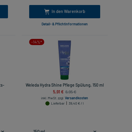
In den Warenkorb
Detail- & Pflichtinformationen
-14%*
ts-
Weleda Hydra Shine Pflege Spülung, 150 ml
5,91 €
6,95 €
inkl. MwSt.
zzgl.
Versandkosten
Lieferbar
39,40 € / l