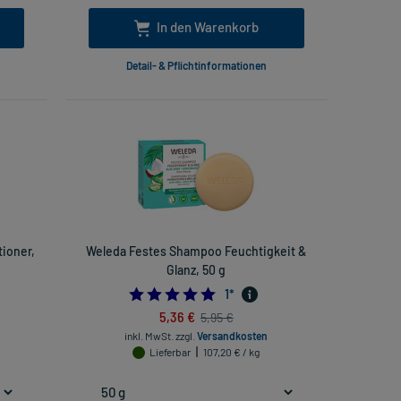
In den Warenkorb
Detail- & Pflichtinformationen
tioner,
Weleda Festes Shampoo Feuchtigkeit &
Glanz, 50 g
5.0
1
*
5,36 €
5,95 €
inkl. MwSt.
zzgl.
Versandkosten
Lieferbar
107,20 € / kg