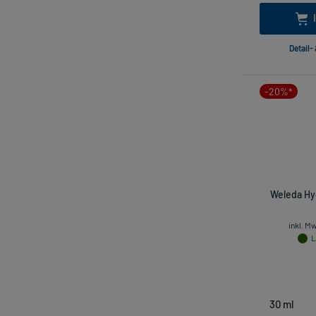
Detail-
-20%*
Weleda Hyd
inkl. M
L