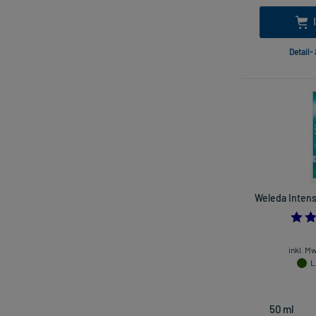
Detail-
Weleda Intens
inkl. M
L