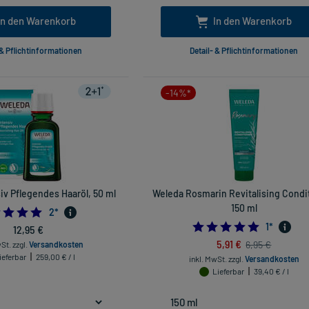
In den Warenkorb
In den Warenkorb
 & Pflichtinformationen
Detail- & Pflichtinformationen
-14%*
iv Pflegendes Haaröl, 50 ml
Weleda Rosmarin Revitalising Condi
150 ml
5.0
2
*
5.0
1
*
12,95 €
5,91 €
6,95 €
wSt.
zzgl.
Versandkosten
ieferbar
259,00 € / l
inkl. MwSt.
zzgl.
Versandkosten
Lieferbar
39,40 € / l