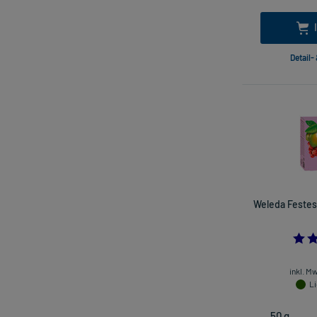
Detail-
Weleda Festes
inkl. M
Li