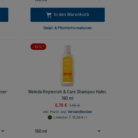
In den Warenkorb
Detail- & Pflichtinformationen
-14%*
oner
Weleda Replenish & Care Shampoo Hafer,
190 ml
6,76 €
7,95 €
inkl. MwSt.
zzgl.
Versandkosten
Lieferbar
35,58 € / l