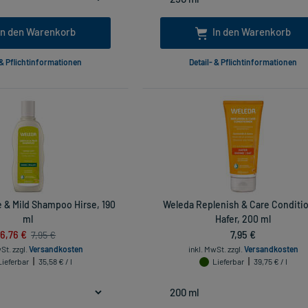
In den Warenkorb
In den Warenkorb
 & Pflichtinformationen
Detail- & Pflichtinformationen
 & Mild Shampoo Hirse, 190
Weleda Replenish & Care Conditi
ml
Hafer, 200 ml
6,76 €
7,95 €
7,95 €
wSt.
zzgl.
Versandkosten
inkl. MwSt.
zzgl.
Versandkosten
Lieferbar
35,58 € / l
Lieferbar
39,75 € / l