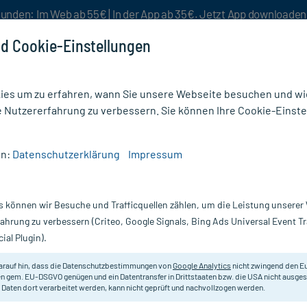
unden: Im Web ab 55€ | In der App ab 35€. Jetzt App downloade
d Cookie-Einstellungen
es um zu erfahren, wann Sie unsere Webseite besuchen und wie
e Nutzererfahrung zu verbessern. Sie können Ihre Cookie-Einste
nlösen
Rezeptur
Aktion %
en:
Datenschutzerklärung
Impressum
s können wir Besuche und Trafficquellen zählen, um die Leistung unsere
pflege
(14)
fahrung zu verbessern (Criteo, Google Signals, Bing Ads Universal Event 
ial Plugin).
t zu einem gepflegten äußeren Erscheinungsbild auch das Ausse
en und Spülungen
der Marke
Weleda
für gesundes und gepflegte
arauf hin, dass die Datenschutzbestimmungen von
Google Analytics
nicht zwingend den E
er Aufbau-Spülung
oder auch das
Weleda Hirse Pflege-Shampoo
n gem. EU-DSGVO genügen und ein Datentransfer in Drittstaaten bzw. die USA nicht ausg
 Daten dort verarbeitet werden, kann nicht geprüft und nachvollzogen werden.