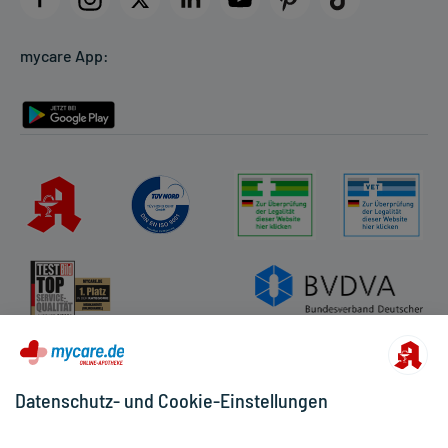
Cookie-Einstellungen
mycare App:
Rückgabe/Widerruf
Barrierefreiheitserklärung
Datenschutz- und Cookie-Einstellungen