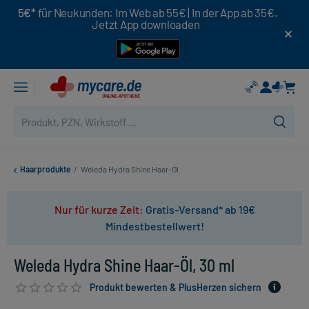
5€*
für Neukunden: Im Web ab 55€ | In der App ab 35€.
Jetzt App downloaden
Haarprodukte
/
Weleda Hydra Shine Haar-Öl
Nur für kurze Zeit:
Gratis-Versand* ab 19€
Mindestbestellwert!
Weleda Hydra Shine Haar-Öl, 30 ml
Produkt bewerten & PlusHerzen sichern