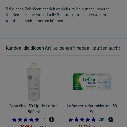
Bei diesen Beiträgen handelt es sich um Meinungen unserer
Kunden, die eine individuelle Beratung durch einen Arzt oder
Apotheker nicht ersetzen können.
Kunden, die diesen Artikel gekauft haben, kauften auch:
Sana Vita L30 Lipide Lotion,
Lefax extra Kautabletten, 50
H
500 ml
St
5.0
4.8461538461538
1
*
26
*
19,06 €
12,79 €
25,95 €
16,48 €