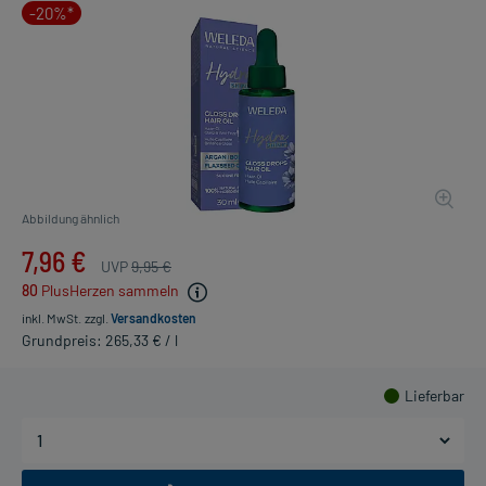
-20%*
Abbildung ähnlich
7,96 €
UVP
9,95 €
80
PlusHerzen sammeln
inkl. MwSt.
zzgl.
Versandkosten
Grundpreis: 265,33 € / l
Lieferbar