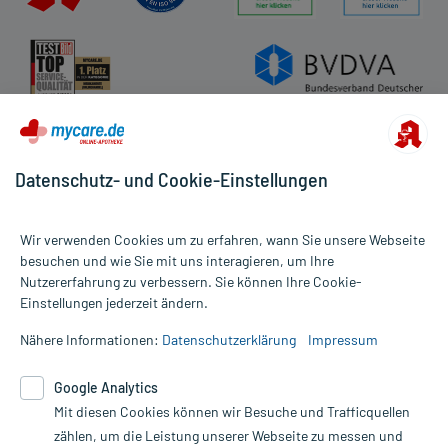
Datenschutz- und Cookie-Einstellungen
Wir verwenden Cookies um zu erfahren, wann Sie unsere Webseite
besuchen und wie Sie mit uns interagieren, um Ihre
Nutzererfahrung zu verbessern. Sie können Ihre Cookie-
Alle Preise gelten inkl. MwSt., ggf. zzgl. Versandkosten
Einstellungen jederzeit ändern.
Informationen auf dieser Website werden ausschließlich für
informative Zwecke zur Verfügung gestellt. Sie ersetzen keinesfalls
Nähere Informationen:
Datenschutzerklärung
Impressum
die Untersuchung und Behandlung durch einen Arzt. Bitte
beachten Sie, dass hierdurch weder Diagnosen gestellt noch
Google Analytics
Therapien eingeleitet werden können. | Diese Webseite benutzt
Mit diesen Cookies können wir Besuche und Trafficquellen
Google Analytics. Lesen Sie bitte dazu die wichtigen Hinweise in
unserer Datenschutzerklärung. Für den Widerruf einer Bestellung
zählen, um die Leistung unserer Webseite zu messen und