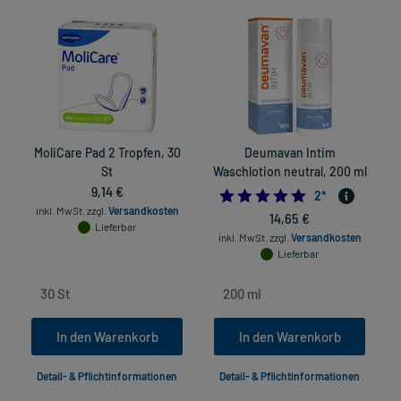
MoliCare Pad 2 Tropfen, 30
Deumavan Intim
St
Waschlotion neutral, 200 ml
9,14 €
5.0
2
*
inkl. MwSt.
zzgl.
Versandkosten
14,65 €
Lieferbar
inkl. MwSt.
zzgl.
Versandkosten
Lieferbar
In den Warenkorb
In den Warenkorb
Detail- & Pflichtinformationen
Detail- & Pflichtinformationen