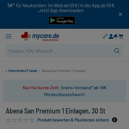
5€*
für Neukunden: Im Web ab 55€ | In der App ab 35€.
Jetzt App downloaden
Inkontinenz Frauen
/
Abena San Premium 1 Einlagen
Nur für kurze Zeit:
Gratis-Versand* ab 19€
Mindestbestellwert!
Abena San Premium 1 Einlagen, 30 St
Produkt bewerten & PlusHerzen sichern