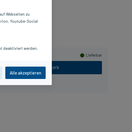
 St
228165
 auf Webseiten zu
olventum Germany GmbH
irion, Youtube-Social
sammeln
t deaktiviert werden.
Lieferbar
In den Warenkorb
Alle akzeptieren