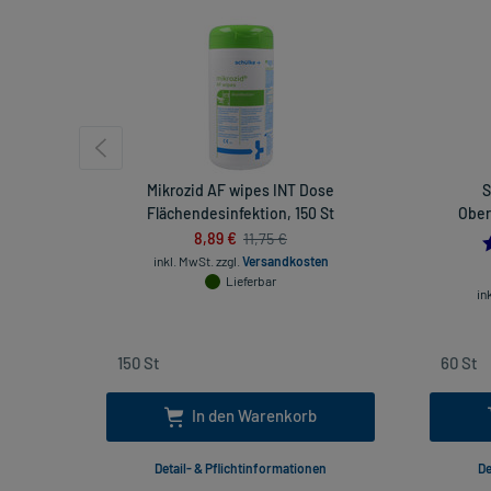
Mikrozid AF wipes INT Dose
S
Flächendesinfektion, 150 St
Ober
8,89 €
11,75 €
inkl. MwSt.
zzgl.
Versandkosten
Lieferbar
in
In den Warenkorb
Detail- & Pflichtinformationen
De