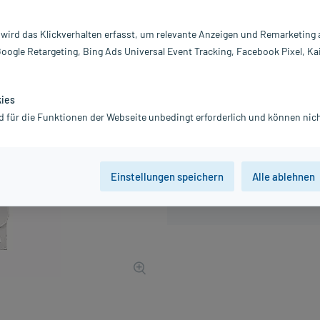
Inhalt:
10
PZN:
01
 wird das Klickverhalten erfasst, um relevante Anzeigen und Remarketing
Hersteller:
S
Google Retargeting, Bing Ads Universal Event Tracking, Facebook Pixel, Ka
54,60 €
546
PlusHerzen 
inkl. MwSt.
Gratis-Versand
innerhalb D.
kies
d für die Funktionen der Webseite unbedingt erforderlich und können nich
Einstellungen speichern
Alle ablehnen