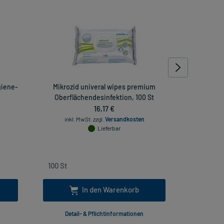
giene-
Mikrozid univeral wipes premium
Baci
Oberflächendesinfektion, 100 St
16,17 €
inkl
inkl. MwSt.
zzgl.
Versandkosten
Lieferbar
In den Warenkorb
Detail- & Pflichtinformationen
Deta