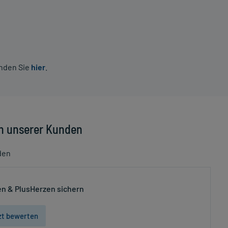
inden Sie
hier
.
n unserer Kunden
den
n & PlusHerzen sichern
zt bewerten