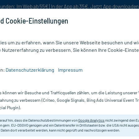
unden: Im Web ab 55€ | In der App ab 35€. Jetzt App downloade
d Cookie-Einstellungen
es um zu erfahren, wann Sie unsere Webseite besuchen und wie
e Nutzererfahrung zu verbessern. Sie können Ihre Cookie-Einste
nlösen
Rezeptur
Aktion %
en:
Datenschutzerklärung
Impressum
x20,3 cm Feuchte Wundauflage
s können wir Besuche und Trafficquellen zählen, um die Leistung unsere
Nur für kurze Zeit:
Gratis-Versand* ab 19€ Mindestbestellwert!
fahrung zu verbessern (Criteo, Google Signals, Bing Ads Universal Event 
ial Plugin).
 Wundauflage, 10
arauf hin, dass die Datenschutzbestimmungen von
Google Analytics
nicht zwingend den E
Primärverband aus gewebter Zellulo
n gem. EU-DSGVO genügen und ein Datentransfer in Drittstaaten bzw. die USA nicht ausg
 Daten dort verarbeitet werden, kann nicht geprüft und nachvollzogen werden.
ist.