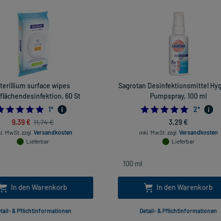
terillium surface wipes
Sagrotan Desinfektionsmittel Hy
flächendesinfektion, 60 St
Pumpspray, 100 ml
5.0
5.0
1
*
2
*
9,39 €
3,29 €
11,74 €
kl. MwSt.
zzgl.
Versandkosten
inkl. MwSt.
zzgl.
Versandkosten
Lieferbar
Lieferbar
In den Warenkorb
In den Warenkorb
tail- & Pflichtinformationen
Detail- & Pflichtinformationen