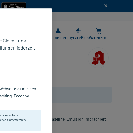
n
E-Rezept App
Anmelden
mycarePlus
Warenkorb
 Sie mit uns
llungen jederzeit
r Webseite zu messen
Tracking, Facebook
uropäischen
se, die mit einer speziellen Vaseline-Emulsion imprägniert
eschlossen werden