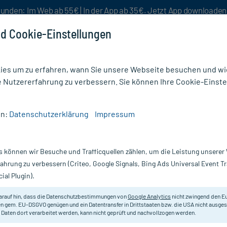
unden: Im Web ab 55€ | In der App ab 35€. Jetzt App downloade
d Cookie-Einstellungen
es um zu erfahren, wann Sie unsere Webseite besuchen und wie
e Nutzererfahrung zu verbessern. Sie können Ihre Cookie-Einste
nlösen
Rezeptur
Aktion %
en:
Datenschutzerklärung
Impressum
g
/
AdaptoLoges Kapseln
s können wir Besuche und Trafficquellen zählen, um die Leistung unsere
Nur für kurze Zeit:
Gratis-Versand* ab 19€ Mindestbestellwert!
fahrung zu verbessern (Criteo, Google Signals, Bing Ads Universal Event 
ial Plugin).
Dr. Loges
arauf hin, dass die Datenschutzbestimmungen von
Google Analytics
nicht zwingend den E
n gem. EU-DSGVO genügen und ein Datentransfer in Drittstaaten bzw. die USA nicht ausg
 Daten dort verarbeitet werden, kann nicht geprüft und nachvollzogen werden.
Veganes Nahrungsergänzungsmittel