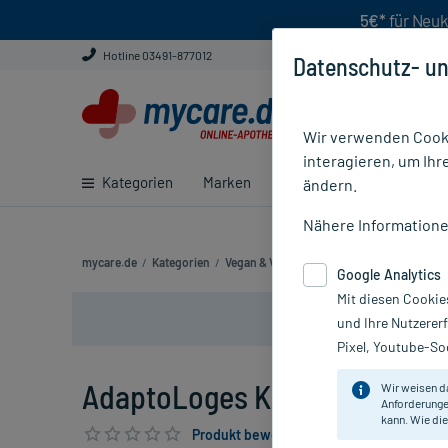
5€*
für Neuk
Hotline 03491-877012
Datenschutz- un
Wir verwenden Cooki
interagieren, um Ihr
Kategorien
Marken
Ratgeber
E-Rezept ei
ändern.
Nähere Information
mycare.de
/
Kategorien
/
Vegan & Vegetarisch
/
Nahrungsergänzun
Google Analytics
Mit diesen Cookie
und Ihre Nutzerer
Pixel, Youtube-Soc
AdaptoLoges Kapseln, 480 St
Wir weisen d
Anforderunge
kann. Wie die
Produkt bewerten & PlusHerzen sichern