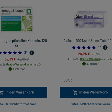
Loges pflanzlich Kapseln, 120
Cefasel 100 Nutri Selen Tabl, 10
St
5.0
1
*
5.0
3
*
24,26 €
26,95 €
37,39 €
49,95 €
inkl. MwSt.
Gratis-Versand
innerhalb
Lieferbar
MwSt.
Gratis-Versand
innerhalb D.
Lieferbar
In den Warenkorb
In den Warenkorb
tail- & Pflichtinformationen
Detail- & Pflichtinformationen