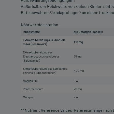
Aufbewahrungsbedingungen:
Außerhalb der Reichweite von kleinen Kindern auf
Bitte bewahren Sie adaptoLoges® an einem trockenen
Nährwertdeklaration:
Inhaltsstoffe
pro 2 Morgen-Kapseln
Extraktzubereitung aus Rhodiola
160 mg
rosea (Rosenwurz)
Extraktzubereitung aus
Eleutherococcus senticosus
75 mg
(Taigawurzel)
Extraktzubereitung aus Schisandra
400 mg
chinensis (Spaltkörbchen)
Magnesium
k.A.
Pantothensäure
20 mg
Mangan
k.A.
** Nutrient Reference Values (Referenzmenge nach