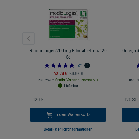
RhodioLoges 200 mg Filmtabletten, 120
Omega 3-
St
5.0
2
*
42,79 €
59,96 €
inkl. MwSt.
Gratis-Versand
innerhalb D.
inkl. 
Lieferbar
In den Warenkorb
Detail- & Pflichtinformationen
De