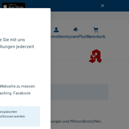
n
E-Rezept App
Anmelden
mycarePlus
Warenkorb
 Sie mit uns
llungen jederzeit
r Webseite zu messen
Tracking, Facebook
uropäischen
eschlossen werden
 mit Pflanzenextraktzubereitungen und Mikronährstoffen.