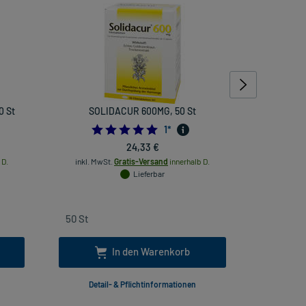
0 St
SOLIDACUR 600MG, 50 St
Fr
5.0
1
*
24,33 €
 D.
inkl. MwSt.
Gratis-Versand
innerhalb D.
inkl
Lieferbar
In den Warenkorb
Detail- & Pflichtinformationen
Deta