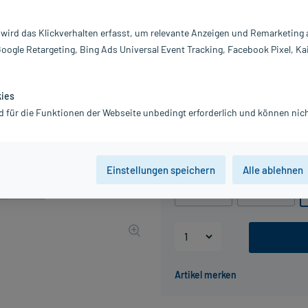
Darreichung:
Ka
Inhalt:
48
 wird das Klickverhalten erfasst, um relevante Anzeigen und Remarketing
PZN:
11
Google Retargeting, Bing Ads Universal Event Tracking, Facebook Pixel, Ka
Hersteller:
Dr
Information:
136,98 €
kies
UVP
159,90 €
1
d für die Funktionen der Webseite unbedingt erforderlich und können nich
inkl. MwSt.
Gratis-Versand
innerhalb D.
Packungseinheit
Einstellungen speichern
Alle ablehnen
120 St
240 St